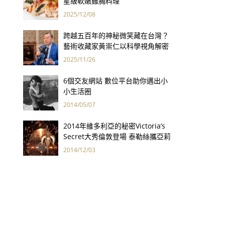
星級軟嫩雞胸料理
2025/12/08
跨越五百年的神秘微笑藏在台灣？
藝術收藏家黃崇仁以科學視角解密
「最年輕的蒙娜麗莎」
2025/11/26
6個交友網站 數位平台助你邁出小
小生活圈
2014/05/07
2014年維多利亞的秘密Victoria’s
Secret大秀倫敦登場 泰勒絲攜亞莉
安娜、紅髮艾德開唱
2014/12/03