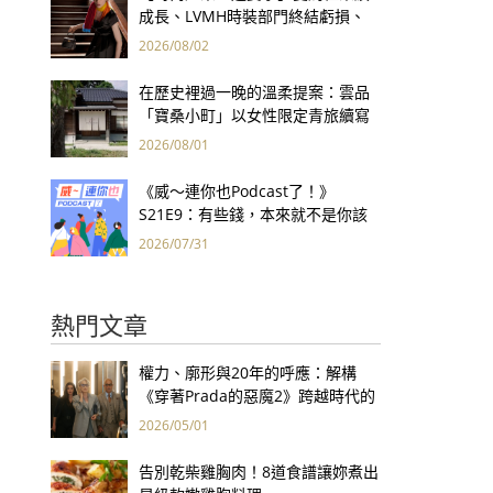
成長、LVMH時裝部門終結虧損、
Kering轉型策略初現成效、Prada
2026/08/02
集團財報亮眼
在歷史裡過一晚的溫柔提案：雲品
「寶桑小町」以女性限定青旅續寫
台東老屋記憶
2026/08/01
《威～連你也Podcast了！》
S21E9：有些錢，本來就不是你該
賺的——讀《一個投機者的告白》
2026/07/31
熱門文章
權力、廓形與20年的呼應：解構
《穿著Prada的惡魔2》跨越時代的
衣櫥哲學
2026/05/01
告別乾柴雞胸肉！8道食譜讓妳煮出