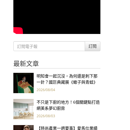
訂閱
最新文章
明知會一起沉沒，為何還是刺下那
一針？國巨典藏展《蠍子與青蛙》
用66件名作拷問人性
2026/08/04
不只是下廚的地方！6個關鍵點打造
網美系夢幻廚房
2026/08/03
【時尚產業一週要事】愛馬仕業績