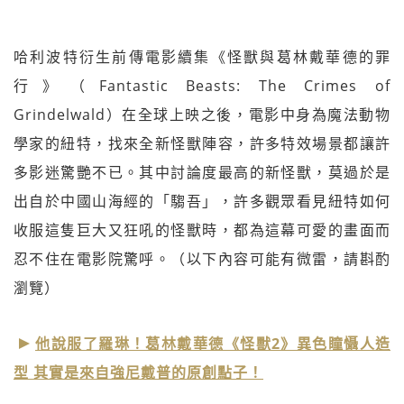
哈利波特衍生前傳電影續集《怪獸與葛林戴華德的罪
行》（Fantastic Beasts: The Crimes of
Grindelwald）在全球上映之後，電影中身為魔法動物
學家的紐特，找來全新怪獸陣容，許多特效場景都讓許
多影迷驚艷不已。其中討論度最高的新怪獸，莫過於是
出自於中國山海經的「騶吾」，許多觀眾看見紐特如何
收服這隻巨大又狂吼的怪獸時，都為這幕可愛的畫面而
忍不住在電影院驚呼。（以下內容可能有微雷，請斟酌
瀏覽）
他說服了羅琳！葛林戴華德《怪獸2》異色瞳懾人造
型 其實是來自強尼戴普的原創點子！