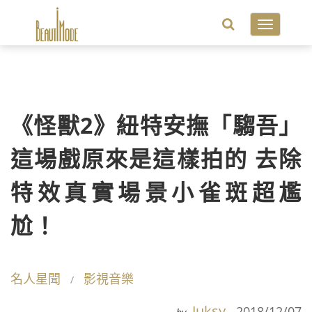
Toggle
navigatio
《怪獸2》紐特安撫「騶吾」
這場戲原來是這樣拍的 去除
特效真實場景小雀斑超尷
尬！
名人星聞
影視音樂
Juksy
2018/12/07