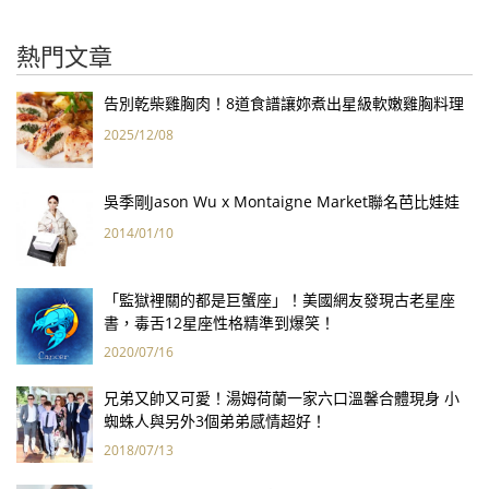
熱門文章
告別乾柴雞胸肉！8道食譜讓妳煮出星級軟嫩雞胸料理
2025/12/08
吳季剛Jason Wu x Montaigne Market聯名芭比娃娃
2014/01/10
「監獄裡關的都是巨蟹座」！美國網友發現古老星座
書，毒舌12星座性格精準到爆笑！
2020/07/16
兄弟又帥又可愛！湯姆荷蘭一家六口溫馨合體現身 小
蜘蛛人與另外3個弟弟感情超好！
2018/07/13