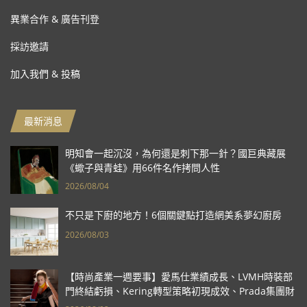
異業合作 & 廣告刊登
採訪邀請
加入我們 & 投稿
最新消息
明知會一起沉沒，為何還是刺下那一針？國巨典藏展
《蠍子與青蛙》用66件名作拷問人性
2026/08/04
不只是下廚的地方！6個關鍵點打造網美系夢幻廚房
2026/08/03
【時尚產業一週要事】愛馬仕業績成長、LVMH時裝部
門終結虧損、Kering轉型策略初現成效、Prada集團財
報亮眼