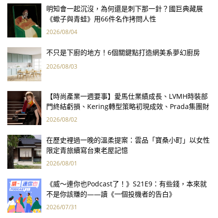
明知會一起沉沒，為何還是刺下那一針？國巨典藏展
《蠍子與青蛙》用66件名作拷問人性
2026/08/04
不只是下廚的地方！6個關鍵點打造網美系夢幻廚房
2026/08/03
【時尚產業一週要事】愛馬仕業績成長、LVMH時裝部
門終結虧損、Kering轉型策略初現成效、Prada集團財
報亮眼
2026/08/02
在歷史裡過一晚的溫柔提案：雲品「寶桑小町」以女性
限定青旅續寫台東老屋記憶
2026/08/01
《威～連你也Podcast了！》S21E9：有些錢，本來就
不是你該賺的——讀《一個投機者的告白》
2026/07/31