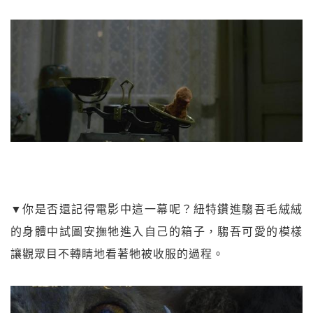
▼你是否還記得電影中這一幕呢？紐特鑽進騶吾毛絨絨
的身體中試圖安撫牠進入自己的箱子，騶吾可愛的模樣
讓觀眾目不轉睛地看著牠被收服的過程。