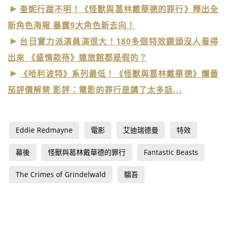
奎妮行蹤不明！《怪獸與葛林戴華德的罪行》釋出全
新角色海報 暴露9大角色新去向！
台日實力派演員演很大！180多個特效鏡頭沒人看得
出來 《盛情款待》連旅館都是假的？
《哈利波特》系列最低！《怪獸與葛林戴華德》爛番
茄評價解禁 影評：電影的罪行是講了太多話...
Eddie Redmayne
電影
艾迪瑞德曼
特效
幕後
怪獸與葛林戴華德的罪行
Fantastic Beasts
The Crimes of Grindelwald
騶吾