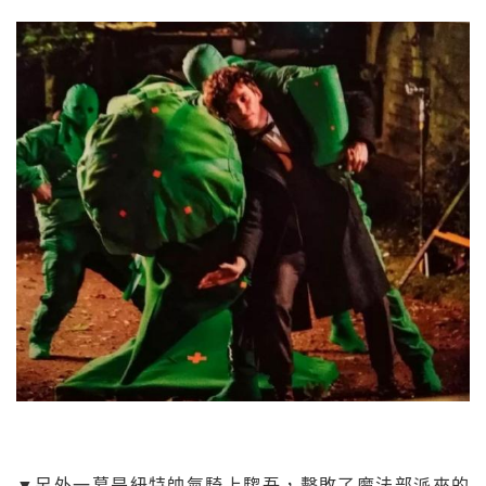
▼另外一幕是紐特帥氣騎上騶吾，擊敗了魔法部派來的