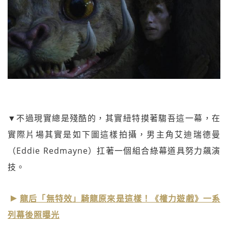
▼不過現實總是殘酷的，其實紐特摸著騶吾這一幕，在
實際片場其實是如下圖這樣拍攝，男主角艾迪瑞德曼
（Eddie Redmayne）扛著一個組合綠幕道具努力飆演
技。
龍后「無特效」騎龍原來是這樣！《權力遊戲》一系
列幕後照曝光