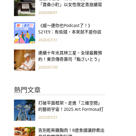
「寶桑小町」以女性限定青旅續寫
台東老屋記憶
2026/08/01
《威～連你也Podcast了！》
S21E9：有些錢，本來就不是你該
賺的——讀《一個投機者的告白》
2026/07/31
連續十年米其林三星、全球最難預
約！東京傳奇壽司「鮨さいとう」
為何破例首度來台？
2026/07/30
熱門文章
打破平面框架，走進「三維空間」
的藝術宇宙！2025 Art Formosa打
開立體創作的大門
2025/07/21
告別乾柴雞胸肉！8道食譜讓妳煮出