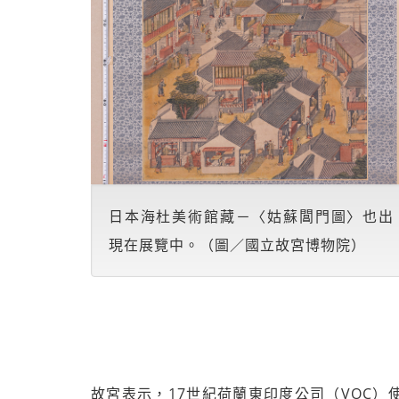
日本海杜美術館藏－〈姑蘇閶門圖〉也出
現在展覽中。（圖／國立故宮博物院）
故宮表示，17世紀荷蘭東印度公司（VOC