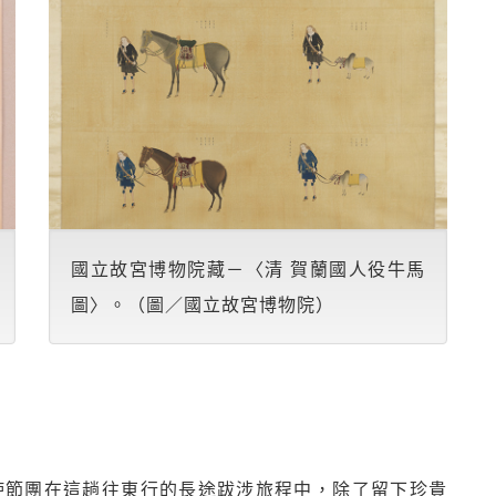
國立故宮博物院藏－〈清 賀蘭國人役牛馬
圖〉。（圖／國立故宮博物院）
）使節團在這趟往東行的長途跋涉旅程中，除了留下珍貴