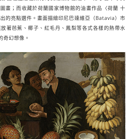
圖畫；而收藏於荷蘭國家博物館的油畫作品〈荷蘭 十
的亮點選件。畫面描繪印尼巴達維亞（Batavia）市
擺放著芭蕉、椰子、紅毛丹、鳳梨等各式各樣的熱帶水
的奇幻想像。