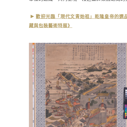
歡迎光臨「現代文青始祖」乾隆皇帝的選
藏與包裝藝術特展》