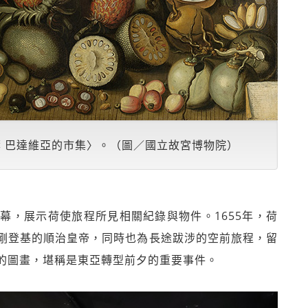
葉 巴達維亞的市集〉。（圖／國立故宮博物院）
幕，展示荷使旅程所見相關紀錄與物件。1655年，荷
剛登基的順治皇帝，同時也為長途跋涉的空前旅程，留
的圖畫，堪稱是東亞轉型前夕的重要事件。