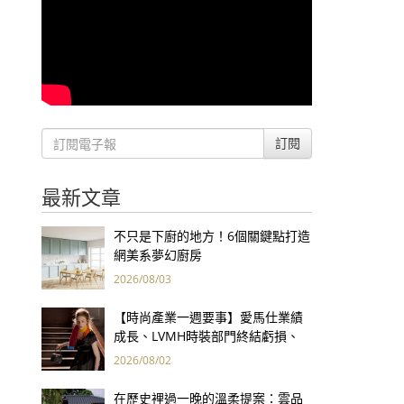
訂閱
最新文章
不只是下廚的地方！6個關鍵點打造
網美系夢幻廚房
2026/08/03
【時尚產業一週要事】愛馬仕業績
成長、LVMH時裝部門終結虧損、
Kering轉型策略初現成效、Prada
2026/08/02
集團財報亮眼
在歷史裡過一晚的溫柔提案：雲品