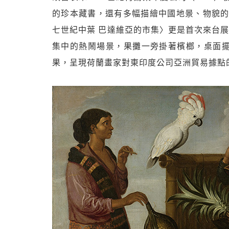
的珍本藏書，還有多幅描繪中國地景、物貌的
七世紀中葉 巴達維亞的市集〉更是首次來台展出
集中的熱鬧場景，果攤一旁掛著檳榔，桌面
果，呈現荷蘭畫家對東印度公司亞洲貿易據點