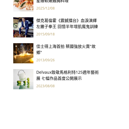
星級軟嫩雞胸料理
2025/12/08
傑克葛倫霍《震撼擂台》血淚演繹
左撇子拳王 回憶半年增肌魔鬼訓練
「一輩子想到都怕」
2015/09/18
佳士得上海首拍 蔡國強放火賣"故
鄉"
2013/09/26
Delvaux致敬馬格利特125週年藝術
展 七幅作品首度公開展示
2023/08/08