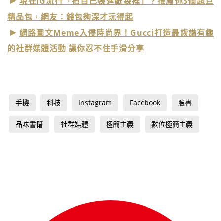
現在IG流行「把自己裝進紙袋裡」？推薦你3個超巨
精品包，網友：錢包夠深才玩得起
網路圖文Meme入侵時尚界！Gucci打造最詼諧有趣
的社群媒體活動 讓你忍不住手滑分享
手機
科技
Instagram
Facebook
臉書
品味書籍
社群媒體
極簡主義
數位極簡主義