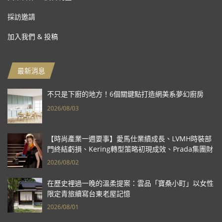
採訪邀請
加入我們 & 投稿
最新消息
不只是下廚的地方！6個關鍵點打造網美系夢幻廚房
2026/08/03
【時尚產業一週要事】愛馬仕業績成長、LVMH時裝部
門終結虧損、Kering轉型策略初現成效、Prada集團財
報亮眼
2026/08/02
在歷史裡過一晚的溫柔提案：雲品「寶桑小町」以女性
限定青旅續寫台東老屋記憶
2026/08/01