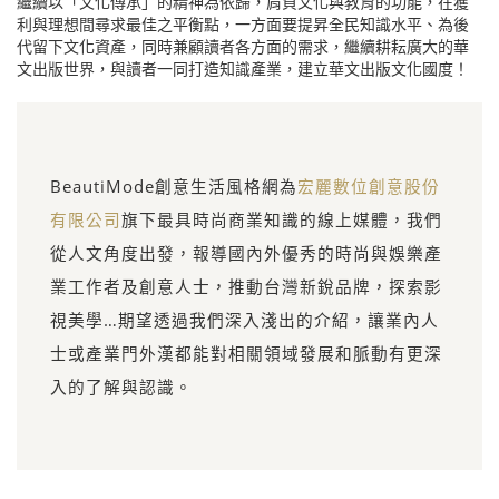
繼續以「文化傳承」的精神為依歸，肩負文化與教育的功能，在獲
利與理想間尋求最佳之平衡點，一方面要提昇全民知識水平、為後
代留下文化資產，同時兼顧讀者各方面的需求，繼續耕耘廣大的華
文出版世界，與讀者一同打造知識產業，建立華文出版文化國度！
BeautiMode創意生活風格網為
宏麗數位創意股份
有限公司
旗下最具時尚商業知識的線上媒體，我們
從人文角度出發，報導國內外優秀的時尚與娛樂產
業工作者及創意人士，推動台灣新銳品牌，探索影
視美學…期望透過我們深入淺出的介紹，讓業內人
士或產業門外漢都能對相關領域發展和脈動有更深
入的了解與認識。