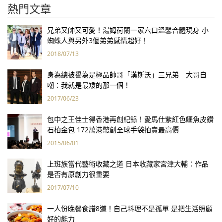
熱門文章
兄弟又帥又可愛！湯姆荷蘭一家六口溫馨合體現身 小
蜘蛛人與另外3個弟弟感情超好！
2018/07/13
身為總被譽為是極品帥哥「漢斯沃」三兄弟 大哥自
嘲：我就是最矮的那一個！
2017/06/23
包中之王佳士得香港再創紀錄！愛馬仕紫紅色鱷魚皮鑽
石柏金包 172萬港幣創全球手袋拍賣最高價
2015/06/01
上班族當代藝術收藏之道 日本收藏家宮津大輔：作品
是否有原創力很重要
2017/07/10
一人份晚餐食譜8道！自己料理不是孤單 是把生活照顧
好的能力