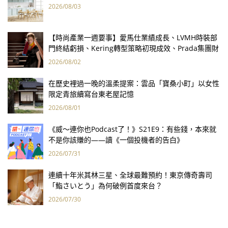
2026/08/03
【時尚產業一週要事】愛馬仕業績成長、LVMH時裝部
門終結虧損、Kering轉型策略初現成效、Prada集團財
報亮眼
2026/08/02
在歷史裡過一晚的溫柔提案：雲品「寶桑小町」以女性
限定青旅續寫台東老屋記憶
2026/08/01
《威～連你也Podcast了！》S21E9：有些錢，本來就
不是你該賺的——讀《一個投機者的告白》
2026/07/31
連續十年米其林三星、全球最難預約！東京傳奇壽司
「鮨さいとう」為何破例首度來台？
2026/07/30