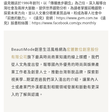
遠見雜誌於1986年創刊。以「傳播進步觀念」為己任，深入報導台
灣社會及兩岸大脈動，提供世界趨勢分析，為讀者掌握前瞻趨勢，
探索未來方向，並以人文養分積累素質品味，盼成為華人社會中
「前進的動力」。《遠見》官網：https://www.gvm.com.tw 《遠
見》臉書粉絲團：https://www.facebook.com/gv.monthly
BeautiMode創意生活風格網為
宏麗數位創意股份
有限公司
旗下最具時尚商業知識的線上媒體，我們
從人文角度出發，報導國內外優秀的時尚與娛樂產
業工作者及創意人士，推動台灣新銳品牌，探索影
視美學…期望透過我們深入淺出的介紹，讓業內人
士或產業門外漢都能對相關領域發展和脈動有更深
入的了解與認識。