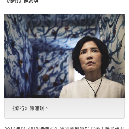
《修行》陳湘琪
《修行》陳湘琪。