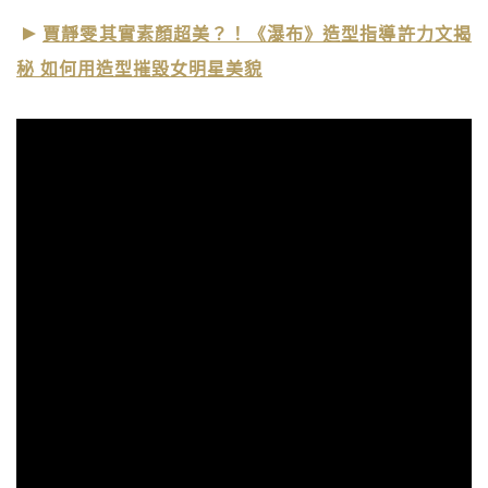
賈靜雯其實素顏超美？！《瀑布》造型指導許力文揭
秘 如何用造型摧毀女明星美貌