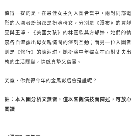
值得一提的是，在最佳女主角入圍者當中，兩對同部電
影的入圍者紛紛都是扮演母女，分別是《瀑布》的賈靜
雯與王淨、《美國女孩》的林嘉欣與方郁婷，她們的情
感各自流露出母女親情間的深刻互動；而另一位入圍者
則是《修行》的陳湘琪，她扮演中年婦女在面對丈夫出
軌的生活驟變，情感真摯又寫實。
究竟，你覺得今年的金馬影后會是誰呢？
註：本入圍分析文無雷，僅以客觀演技面陳述，可放心
閱讀