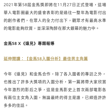
2021年第58屆金馬獎即將在11月27日正式登場，這場
華人電影圈最大的盛會表彰的是過往一整年為電影付出
的創作者們，在眾人的全力付出下，觀眾才有最高水準
的電影能夠欣賞，並深深陶醉在那大銀幕的魅力中。
金馬58 X《遠見》專題報導
延伸閱讀：【金馬58入圍分析】最佳男主角篇
今年《遠見》和金馬合作，除了各入圍者的專訪之外，
也推出了許多大獎項的入圍分析，第一篇將帶大家欣賞
今年激烈的影后之爭，這是金馬影史上首次兩部電影各
有兩位主女角入圍，無論最終的得主是誰，已締造許許
多多的佳話。