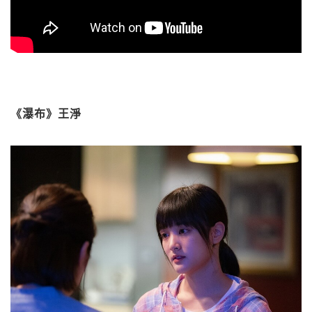
《瀑布》王淨