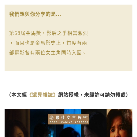
我們想與你分享的是...
第58屆金馬獎，影后之爭相當激烈
，而且也是金馬影史上，首度有兩
部電影各有兩位女主角同時入圍。
（本文經
《遠見雜誌》
網站授權，未經許可請勿轉載）