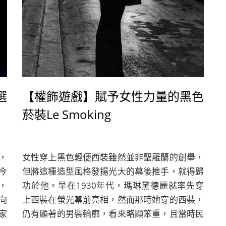
選
【權飾遊戲】賦予女性力量的黑色
菸裝Le Smoking
，
女性穿上黑色輕便西裝雖然並非聖羅蘭的創舉，
今
但將這種造型風格發揚光大的幕後推手，就得歸
，
功於他。早在1930年代，瑪琳黛德麗就率先穿
向
上西裝在螢光幕前亮相，然而那時她穿的西裝，
家
仍有顯著的男裝輪廓，看來略顯笨重，且當時民