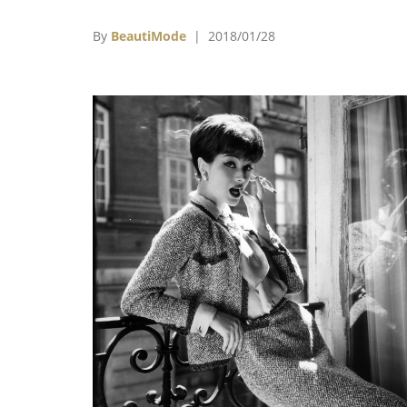
代表隊為國爭光，因此她才改行進入時尚界，
從《Vogue》的實習編輯開始做起。
By
BeautiMode
| 2018/01/28