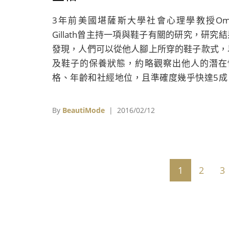
3年前美國堪薩斯大學社會心理學教授Omr
Gillath曾主持一項與鞋子有關的研究，研究結
發現，人們可以從他人腳上所穿的鞋子款式，
及鞋子的保養狀態，約略觀察出他人的潛在
格、年齡和社經地位，且準確度幾乎快達5成
有45%的機會，可以正確從一雙鞋取得一個人
部分資訊。而對美國藝術家Gwen Murphy
By
BeautiMode
| 2016/02/12
說，鞋子本身就是一個獨立的生命，因此
2005年開始，為二手鞋履賦予全新生命，就
了她的經典代表作。
1
2
3