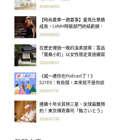
2026/08/03
【時尚產業一週要事】愛馬仕業績
成長、LVMH時裝部門終結虧損、
Kering轉型策略初現成效、Prada
2026/08/02
集團財報亮眼
在歷史裡過一晚的溫柔提案：雲品
「寶桑小町」以女性限定青旅續寫
台東老屋記憶
2026/08/01
《威～連你也Podcast了！》
S21E9：有些錢，本來就不是你該
賺的——讀《一個投機者的告白》
2026/07/31
連續十年米其林三星、全球最難預
約！東京傳奇壽司「鮨さいとう」
為何破例首度來台？
2026/07/30