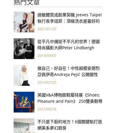
熱門文章
過敏體質成創業契機 Jeeves Taipei
執行長李翊菲：頂級洗衣是最好的
健康保險！
2021/01/25
從平凡中捕捉不平凡的世界！德國
時尚攝影大師Peter Lindbergh
2019/09/05
做自己，好自在！中性超模安德烈
亞佩伊奇Andreja Pejić 公開變性
男兒郎已成女兒身
2014/07/25
英國V&A博物館鞋履特展《Shoes:
Pleasure and Pain》 250雙美鞋帶
你領略足下魅力
2015/06/16
不只是下廚的地方！6個關鍵點打造
網美系夢幻廚房