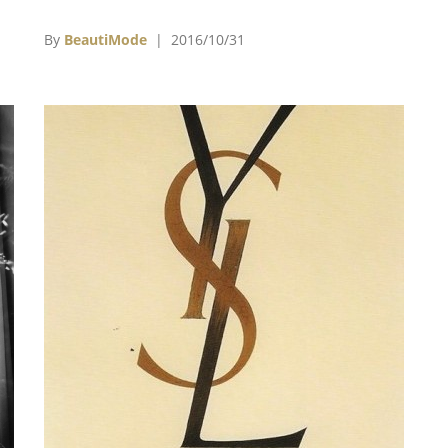
先
風純樸，女性穿著褲裝會被視為「異類」，她當
時也因為經常穿著褲裝亮相，而多次遭逢咒罵。
By
BeautiMode
| 2016/10/31