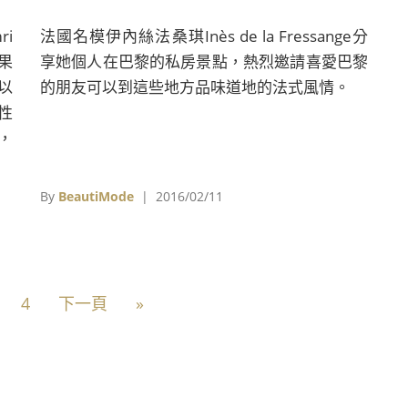
i
法國名模伊內絲法桑琪Inès de la Fressange分
果
享她個人在巴黎的私房景點，熱烈邀請喜愛巴黎
以
的朋友可以到這些地方品味道地的法式風情。
性
，
的
來
By
BeautiMode
| 2016/02/11
從
成
4
下一頁
»