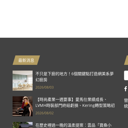
最新消息
不只是下廚的地方！6個關鍵點打造網美系夢
幻廚房
2026/08/03
【時尚產業一週要事】愛馬仕業績成長、
營
LVMH時裝部門終結虧損、Kering轉型策略初
統
現成效、Prada集團財報亮眼
2026/08/02
在歷史裡過一晚的溫柔提案：雲品「寶桑小