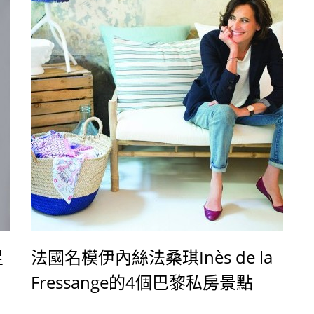
足
法國名模伊內絲法桑琪Inès de la
Fressange的4個巴黎私房景點