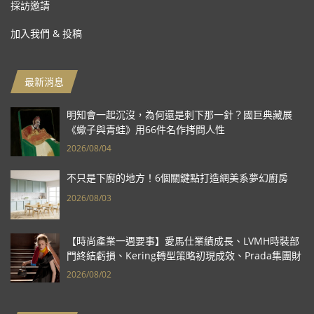
採訪邀請
加入我們 & 投稿
最新消息
明知會一起沉沒，為何還是刺下那一針？國巨典藏展
《蠍子與青蛙》用66件名作拷問人性
2026/08/04
不只是下廚的地方！6個關鍵點打造網美系夢幻廚房
2026/08/03
【時尚產業一週要事】愛馬仕業績成長、LVMH時裝部
門終結虧損、Kering轉型策略初現成效、Prada集團財
報亮眼
2026/08/02