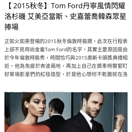
【 2015秋冬】Tom Ford丹寧風情閃耀
洛杉磯 艾美亞當斯、史嘉蕾喬韓森眾星
捧場
正如火如荼登場的2015秋冬倫敦時裝週，此次在行程表
上卻不見時尚金童Tom Ford的名字，其實主要原因是由
於今年倫敦時裝秀，時間恰巧與2015奧斯卡頒獎典禮相
近，他為免疲於奔波兩地，再加上自己在獎季時需緊盯
好萊塢影星們的紅毯造型，於是他心想何不乾脆就在洛
杉磯舉辦秋冬大秀，不過他也解釋這次的經驗只是特別
案例，今年9月時便會回歸倫敦時裝週發表2016春夏系
By
BeautiMode
| 2015/02/22
列作品，但這位53歲的時尚金童也沒把話說死，表示未
來也不排除再次於洛杉磯舉辦大秀的可能。