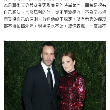
為是藝術天分與商業頭腦兼具的時尚鬼才，而總是很有
自己想法、言談犀利的他，從不隨波逐流，不為了市場
而妥協自己的原則，曾經他設下規定，所有看秀的觀眾
都不得拍照外流，現場滴水不漏，戒備森嚴，一度讓不
少媒體覺得他很難搞。而最近，他又語出驚人，批評時
下的紅毯文化，就像是1950年代的芭比娃娃，「與人們
By
BeautiMode
| 2014/11/14
真正會穿著的衣服截然不同。」上週三這位鼎鼎大名的
設計師受邀，登上Jimmy Kimmel的脫口秀節目，主持
人Jimmy Kimmel問了他對於即將到來的奧斯卡頒獎典
禮是否感到興奮，尤其是當有知名女星穿上他的服裝的
&#