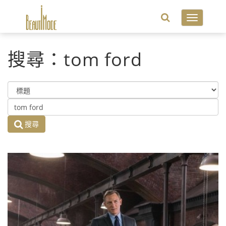
Toggle
navigatio
搜尋：tom ford
搜尋