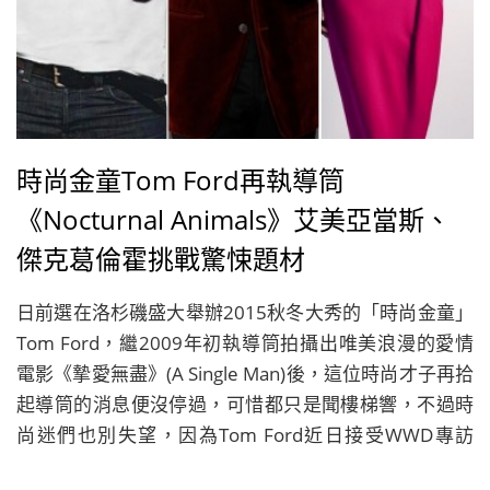
時尚金童Tom Ford再執導筒
《Nocturnal Animals》艾美亞當斯、
傑克葛倫霍挑戰驚悚題材
日前選在洛杉磯盛大舉辦2015秋冬大秀的「時尚金童」
Tom Ford，繼2009年初執導筒拍攝出唯美浪漫的愛情
電影《摯愛無盡》(A Single Man)後，這位時尚才子再拾
起導筒的消息便沒停過，可惜都只是聞樓梯響，不過時
尚迷們也別失望，因為Tom Ford近日接受WWD專訪
時，透露了自己的確有籌拍新片的計畫，更預計挑戰驚