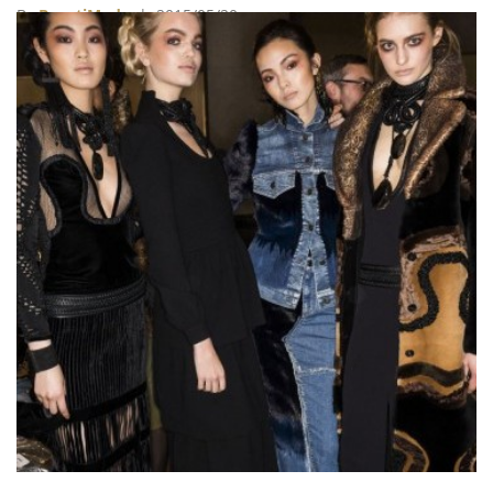
悚電影題材！
By
BeautiMode
| 2015/05/20