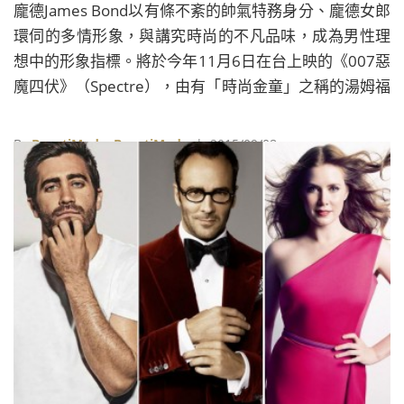
龐德James Bond以有條不紊的帥氣特務身分、龐德女郎
環伺的多情形象，與講究時尚的不凡品味，成為男性理
想中的形象指標。將於今年11月6日在台上映的《007惡
魔四伏》（Spectre），由有「時尚金童」之稱的湯姆福
特Tom Ford操刀，為這位全球最帥特務量身打造服飾。
By
BeautiMode
BeautiMode
| 2015/09/08