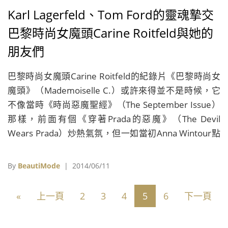
Karl Lagerfeld、Tom Ford的靈魂摯交
巴黎時尚女魔頭Carine Roitfeld與她的
朋友們
巴黎時尚女魔頭Carine Roitfeld的紀錄片《巴黎時尚女
魔頭》（Mademoiselle C.）或許來得並不是時候，它
不像當時《時尚惡魔聖經》（The September Issue）
那樣，前面有個《穿著Prada的惡魔》（The Devil
Wears Prada）炒熱氣氛，但一如當初Anna Wintour點
頭答應拍攝紀錄片的理由很類似，Carine Roirfeld也想
對外界做些反駁，無論是自她離開法國版Vogue之後就
By
BeautiMode
| 2014/06/11
一路看衰她的人，還是總覺得時尚界很有距離感的人，
都是她這次紀錄片所訴諸的對象，她想對大家說的，除
«
上一頁
2
3
4
5
6
下一頁
了時尚真的沒有那麼有距離感之外，還有雖然摘下了后
冠，卸下了重責大任，但她仍然證明了自己就算脫離了