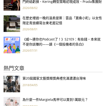
門終結虧損、Kering轉型策略初現成效、Prada集團財
報亮眼
2026/08/02
在歷史裡過一晚的溫柔提案：雲品「寶桑小町」以女性
限定青旅續寫台東老屋記憶
2026/08/01
《威～連你也Podcast了！》S21E9：有些錢，本來就
不是你該賺的——讀《一個投機者的告白》
2026/07/31
熱門文章
第20屆國家文藝獎贈獎典禮充滿濃濃台灣味
2018/04/05
為什麼一件Margiela馬甲可以賣到1萬歐元？