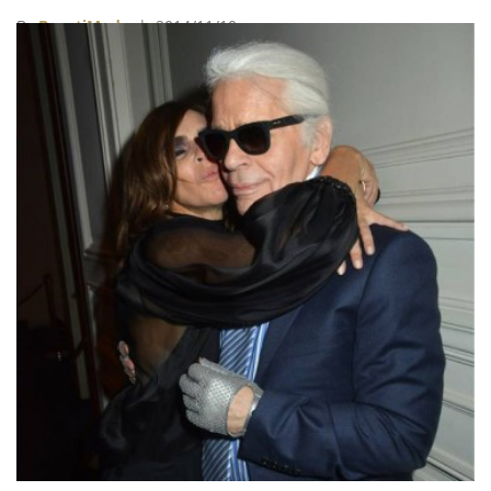
自己在時尚界待了28年的經驗，歸納出14點創業提醒，
By
BeautiMode
| 2014/11/10
和正在時尚道路努力的所有朋友分享。