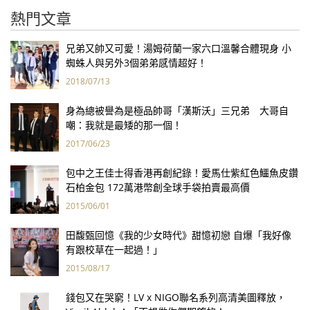
熱門文章
兄弟又帥又可愛！湯姆荷蘭一家六口溫馨合體現身 小
蜘蛛人與另外3個弟弟感情超好！
2018/07/13
身為總被譽為是極品帥哥「漢斯沃」三兄弟 大哥自
嘲：我就是最矮的那一個！
2017/06/23
包中之王佳士得香港再創紀錄！愛馬仕紫紅色鱷魚皮鑽
石柏金包 172萬港幣創全球手袋拍賣最高價
2015/06/01
田馥甄回憶《我的少女時代》甜憶初戀 自爆「我好像
有跟校草在一起過！」
2015/08/17
錢包又在哭窮！LV x NIGO聯名系列高清美圖釋放，