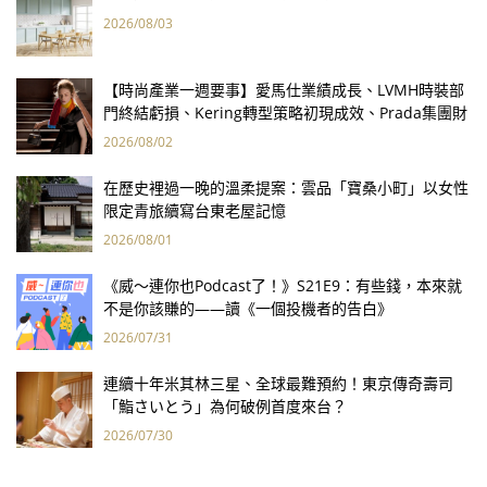
2026/08/03
【時尚產業一週要事】愛馬仕業績成長、LVMH時裝部
門終結虧損、Kering轉型策略初現成效、Prada集團財
報亮眼
2026/08/02
在歷史裡過一晚的溫柔提案：雲品「寶桑小町」以女性
限定青旅續寫台東老屋記憶
2026/08/01
《威～連你也Podcast了！》S21E9：有些錢，本來就
不是你該賺的——讀《一個投機者的告白》
2026/07/31
連續十年米其林三星、全球最難預約！東京傳奇壽司
「鮨さいとう」為何破例首度來台？
2026/07/30