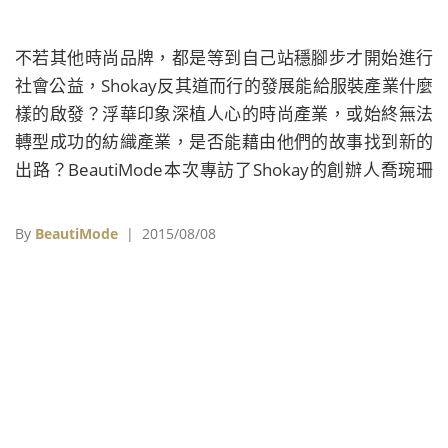
不若其他時尚品牌，都是等到自己站穩腳步才開始進行
社會公益，Shokay反其道而行的發展能給服裝產業什麼
樣的啟發？浮華印象深植人心的時尚產業，或始終無法
轉型成功的紡織產業，是否能藉由他們的故事找到新的
出路？BeautiMode本次專訪了Shokay的創辦人喬琬珊
Carol Chyau，邀請她來分享在品牌將屆10年之際的新
計畫。
By
BeautiMode
| 2015/08/08