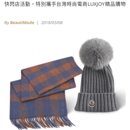
快閃店活動，特別攜手台灣時尚電商LUXJOY精品購物
網，共同打造複合式精品概念店，並利用宛如「虛擬試
衣間」的數位互動機台串接，進行線上到線下的通路整
By
BeautiMode
| 2018/03/08
合，讓消費者輕鬆體驗全新購物模式，透過科技改變時
尚零售型態。