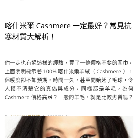
喀什米爾 Cashmere 一定最好？常見抗
寒材質大解析！
你一定也有過這樣的經驗，買了一條價格不斐的圍巾，
上面明明標示著 100% 喀什米爾羊絨（ Cashmere ），
保暖度卻不如預期，時間一久，甚至開始起了毛球，令
人摸不清楚它的真偽與成分，同樣都是羊毛，為何
Cashmere 價格高昂？一般的羊毛，就是比較劣質嗎？
除了羊毛之外，又有什麼同樣具抗寒效果的選擇？不想
花大錢又吃悶虧，花點時間做點功課，你也能成為聰明
By
LUXJOY風格誌
| 2018/01/21
消費者！