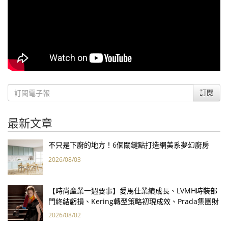
訂閱
最新文章
不只是下廚的地方！6個關鍵點打造網美系夢幻廚房
2026/08/03
【時尚產業一週要事】愛馬仕業績成長、LVMH時裝部
門終結虧損、Kering轉型策略初現成效、Prada集團財
報亮眼
2026/08/02