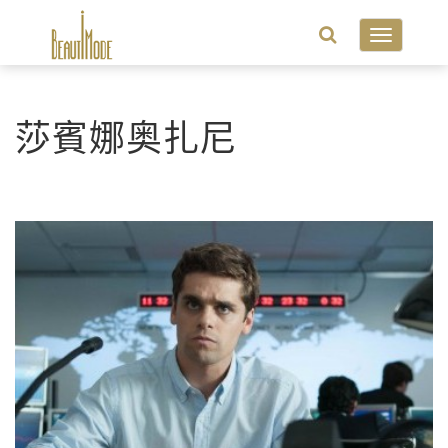
Toggle
navigatio
莎賓娜奥扎尼