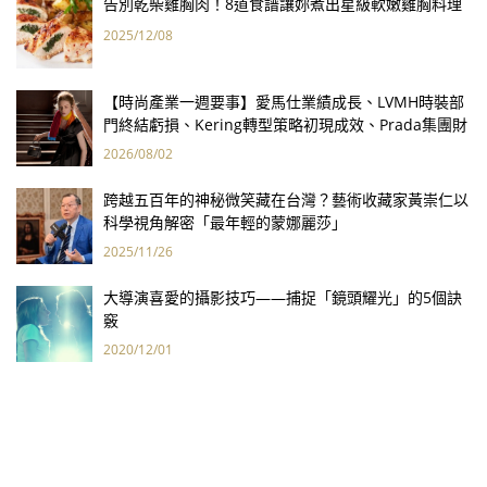
告別乾柴雞胸肉！8道食譜讓妳煮出星級軟嫩雞胸料理
2025/12/08
【時尚產業一週要事】愛馬仕業績成長、LVMH時裝部
門終結虧損、Kering轉型策略初現成效、Prada集團財
報亮眼
2026/08/02
跨越五百年的神秘微笑藏在台灣？藝術收藏家黃崇仁以
科學視角解密「最年輕的蒙娜麗莎」
2025/11/26
大導演喜愛的攝影技巧——捕捉「鏡頭耀光」的5個訣
竅
2020/12/01