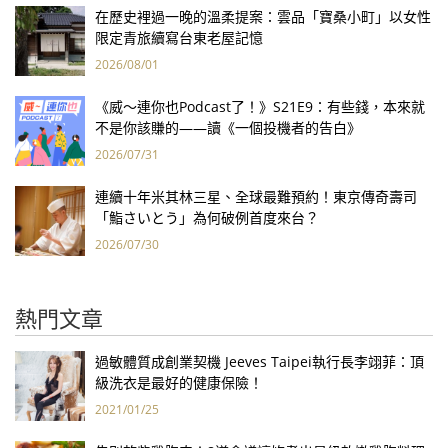
在歷史裡過一晚的溫柔提案：雲品「寶桑小町」以女性
限定青旅續寫台東老屋記憶
2026/08/01
《威～連你也Podcast了！》S21E9：有些錢，本來就
不是你該賺的——讀《一個投機者的告白》
2026/07/31
連續十年米其林三星、全球最難預約！東京傳奇壽司
「鮨さいとう」為何破例首度來台？
2026/07/30
熱門文章
過敏體質成創業契機 Jeeves Taipei執行長李翊菲：頂
級洗衣是最好的健康保險！
2021/01/25