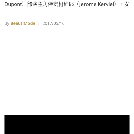
Dupont）飾演主角傑宏柯維耶（Jerome Kerviel），女
主角蘇菲雅（Sophia）則是由曾獲凱薩獎最佳新人提名
的法非混血兒莎賓娜奥扎尼（Sabrina Ouazani）主演。
By
BeautiMode
| 2017/05/16