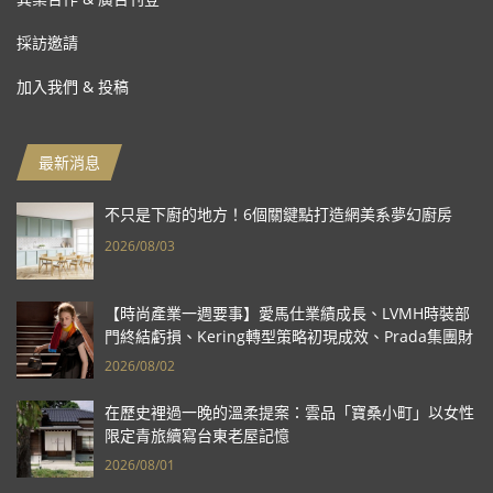
採訪邀請
加入我們 & 投稿
最新消息
不只是下廚的地方！6個關鍵點打造網美系夢幻廚房
2026/08/03
【時尚產業一週要事】愛馬仕業績成長、LVMH時裝部
門終結虧損、Kering轉型策略初現成效、Prada集團財
報亮眼
2026/08/02
在歷史裡過一晚的溫柔提案：雲品「寶桑小町」以女性
限定青旅續寫台東老屋記憶
2026/08/01