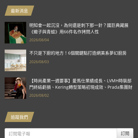
最新消息
明知會一起沉沒，為何還是刺下那一針？國巨典藏展
《蠍子與青蛙》用66件名作拷問人性
2026/08/04
不只是下廚的地方！6個關鍵點打造網美系夢幻廚房
2026/08/03
【時尚產業一週要事】愛馬仕業績成長、LVMH時裝部
門終結虧損、Kering轉型策略初現成效、Prada集團財
報亮眼
2026/08/02
追蹤我們
訂閱