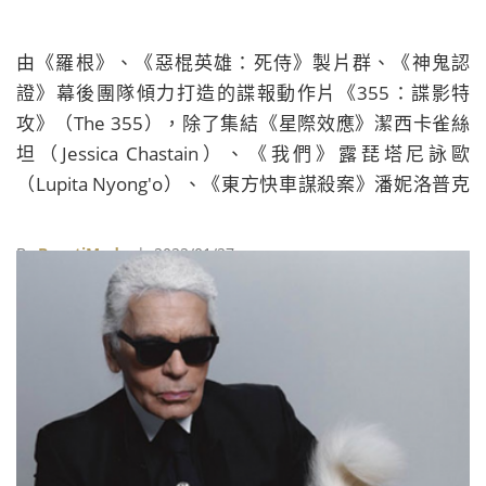
由《羅根》、《惡棍英雄：死侍》製片群、《神鬼認
證》幕後團隊傾力打造的諜報動作片《355：諜影特
攻》（The 355），除了集結《星際效應》潔西卡雀絲
坦（Jessica Chastain）、《我們》露琵塔尼詠歐
（Lupita Nyong'o）、《東方快車謀殺案》潘妮洛普克
魯茲（Penélope Cruz）、《惡棍特工》黛安克魯格
（Diane Kruger）、《X戰警：未來昔日》范冰冰等實力
By
BeautiMode
| 2022/01/27
派金獎女星外，片中更出現美國中央情報局（CIA）、英
國軍情六處（MI6）、德國聯邦情報局（BND）等情報
機構跨國合作、並肩作戰的情節，但劇中角色背後的情
報機構，究竟是什麼來頭？