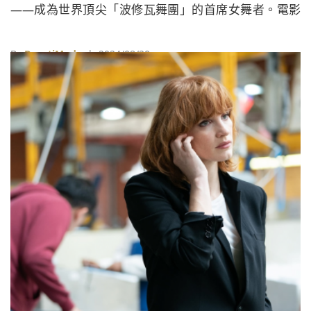
——成為世界頂尖「波修瓦舞團」的首席女舞者。電影
不僅敘述了喬伊沃馬克在訓練過程中的艱辛，更真實呈
現了一名頂尖芭蕾舞者所需付出的無盡代價，細膩地刻
By
BeautiMode
| 2024/08/20
劃了一個令人難以置信、複雜卻又鼓舞人心的美麗故
事，堪稱《進擊的鼓手》（Whiplash）與《黑天鵝》
（Black Swan）的完美結合。