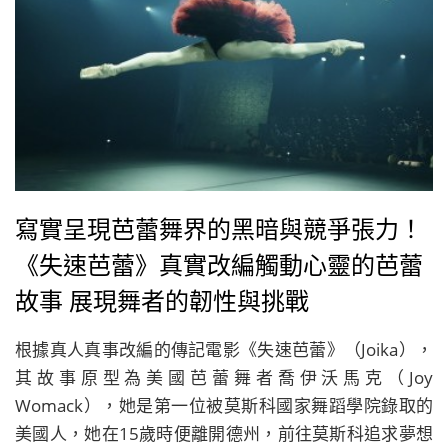
寫實呈現芭蕾舞界的黑暗與競爭張力！
《失速芭蕾》真實改編觸動心靈的芭蕾
故事 展現舞者的韌性與挑戰
根據真人真事改編的傳記電影《失速芭蕾》（Joika），
其故事原型為美國芭蕾舞者喬伊沃馬克（Joy
Womack），她是第一位被莫斯科國家舞蹈學院錄取的
美國人，她在15歲時便離開德州，前往莫斯科追求夢想