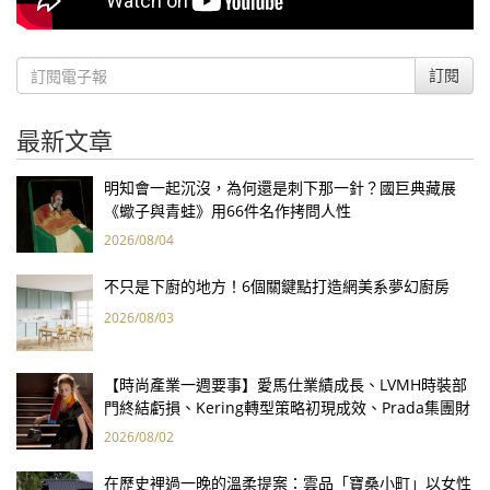
訂閱
最新文章
明知會一起沉沒，為何還是刺下那一針？國巨典藏展
《蠍子與青蛙》用66件名作拷問人性
2026/08/04
不只是下廚的地方！6個關鍵點打造網美系夢幻廚房
2026/08/03
【時尚產業一週要事】愛馬仕業績成長、LVMH時裝部
門終結虧損、Kering轉型策略初現成效、Prada集團財
報亮眼
2026/08/02
在歷史裡過一晚的溫柔提案：雲品「寶桑小町」以女性