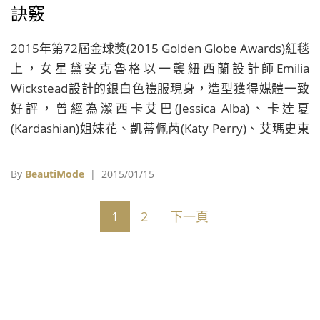
訣竅
2015年第72屆金球獎(2015 Golden Globe Awards)紅毯
上，女星黛安克魯格以一襲紐西蘭設計師Emilia
Wickstead設計的銀白色禮服現身，造型獲得媒體一致
好評，曾經為潔西卡艾巴(Jessica Alba)、卡達夏
(Kardashian)姐妹花、凱蒂佩芮(Katy Perry)、艾瑪史東
(Emma Stone)、關史蒂芬妮(Gwen Stefani)、珍妮佛羅
培茲(Jennifer Lopez)等人打理髮型的明星髮型師珍艾特
By
BeautiMode
| 2015/01/15
金(Jen Atkin)，此次負責為Diane Kruger打造好萊塢經
典髮型，她表示，「為了配合黛安輕柔閃耀的禮服和華
1
2
下一頁
美的珠寶，我希望打造一個現代版的復古波浪造型，黛
安的髮型是既柔和又典雅。」