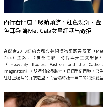
內行看門道！吸睛頭飾、紅色淚滴、金
色耳朵 為Met Gala女星紅毯出奇招
為配合2018紐約大都會藝術博物館慈善晚宴（Met
Gala）主題，《神聖之軀：時尚與天主教想像》
（Heavenly Bodies: Fashion and the Catholic
Imagination），明星們絞盡腦汁，個個爭奇鬥艷，只為
紅毯上吸睛的服裝造型，而登場時獨一無二的特殊髮型
與妝容，也自然成為各方討論的話題。除了戴上教皇禮
帽、身著氣勢禮服，看看女星們還能以哪些方式詮釋本
By
BeautiMode
| 2018/05/09
屆主題！