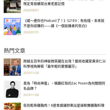
限定青旅續寫台東老屋記憶
2026/08/01
《威～連你也Podcast了！》S21E9：有些錢，本來就
不是你該賺的——讀《一個投機者的告白》
2026/07/31
熱門文章
跨越五百年的神秘微笑藏在台灣？藝術收藏家黃崇仁以
科學視角解密「最年輕的蒙娜麗莎」
2025/11/26
貴為「時尚神童」，稱霸紅毯的Zac Posen為何關閉同
名品牌？
2019/11/06
告別乾柴雞胸肉！8道食譜讓妳煮出星級軟嫩雞胸料理