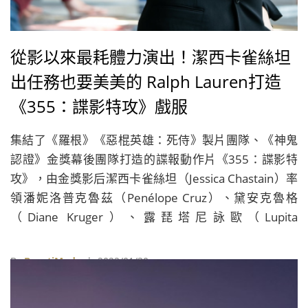
從影以來最耗體力演出！潔西卡雀絲坦
出任務也要美美的 Ralph Lauren打造
《355：諜影特攻》戲服
集結了《羅根》《惡棍英雄：死侍》製片團隊、《神鬼
認證》金獎幕後團隊打造的諜報動作片《355：諜影特
攻》，由金獎影后潔西卡雀絲坦（Jessica Chastain）率
領潘妮洛普克魯茲（Penélope Cruz）、黛安克魯格
（Diane Kruger）、露琵塔尼詠歐（Lupita
Nyong'o）、范冰冰、賽巴斯汀斯坦（Sebastian Stan）
等星級卡司組成跨國間諜團隊「355」，只為阻止第三
By
BeautiMode
| 2022/01/30
次世界大戰發生。《355：諜影特攻》除了故事情節和
動作場面引人注目外，身兼製片的潔西卡雀絲坦更與美