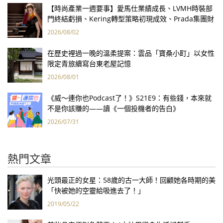
【時尚產業一週要事】愛馬仕業績成長、LVMH時裝部
門終結虧損、Kering轉型策略初現成效、Prada集團財
報亮眼
2026/08/02
在歷史裡過一晚的溫柔提案：雲品「寶桑小町」以女性
限定青旅續寫台東老屋記憶
2026/08/01
《威～連你也Podcast了！》S21E9：有些錢，本來就
不是你該賺的——讀《一個投機者的告白》
2026/07/31
熱門文章
光頭最正的女星：58歲的古一大師！回顧她各時期的美
「快被她的空靈給吸進去了！」
2019/05/22