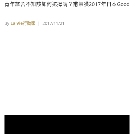
青年旅舍不知該如何選擇嗎？甫榮獲2017年日本Good
Deisgn Awards大獎的「快活‧慢行」或許值得你一
看！
By
La Vie行動家
| 2017/11/21