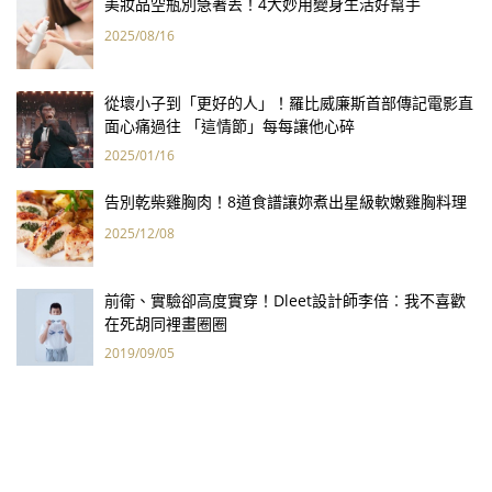
美妝品空瓶別急著丟！4大妙用變身生活好幫手
2025/08/16
從壞小子到「更好的人」！羅比威廉斯首部傳記電影直
面心痛過往 「這情節」每每讓他心碎
2025/01/16
告別乾柴雞胸肉！8道食譜讓妳煮出星級軟嫩雞胸料理
2025/12/08
前衛、實驗卻高度實穿！Dleet設計師李倍︰我不喜歡
在死胡同裡畫圈圈
2019/09/05