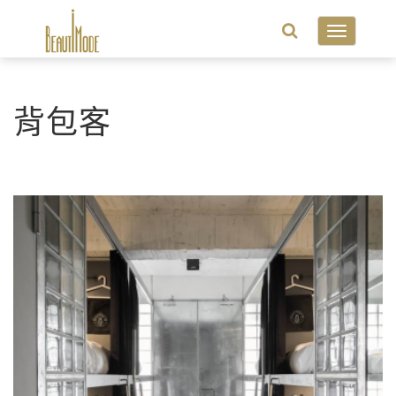
Toggle
navigatio
背包客