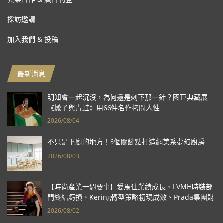
採訪邀請
加入我們 & 投稿
最新消息
明知會一起沉沒，為何還是刺下那一針？國巨典藏展
《蠍子與青蛙》用66件名作拷問人性
2026/08/04
不只是下廚的地方！6個關鍵點打造網美系夢幻廚房
2026/08/03
【時尚產業一週要事】愛馬仕業績成長、LVMH時裝部
門終結虧損、Kering轉型策略初現成效、Prada集團財
報亮眼
2026/08/02