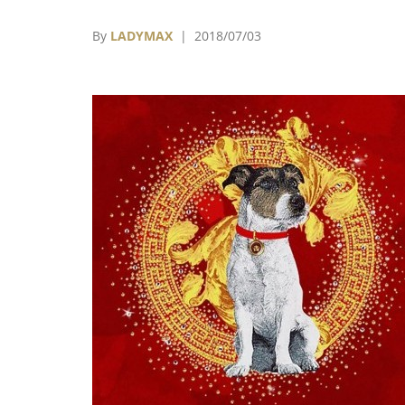
業世界」未深的年輕設計師，而是在產業打滾
年、已立下根基的設計師品牌。
By
LADYMAX
| 2018/07/03