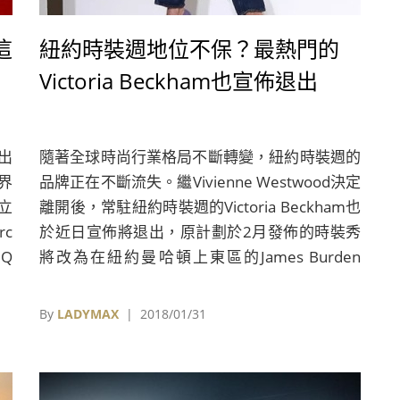
這
紐約時裝週地位不保？最熱門的
Victoria Beckham也宣佈退出
出
隨著全球時尚行業格局不斷轉變，紐約時裝週的
界
品牌正在不斷流失。繼Vivienne Westwood決定
立
離開後，常駐紐約時裝週的Victoria Beckham也
rc
於近日宣佈將退出，原計劃於2月發佈的時裝秀
在Q
將改為在紐約曼哈頓上東區的James Burden
Mansion舉辦私人服裝展示活動。
By
LADYMAX
| 2018/01/31