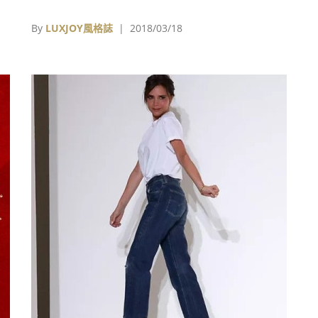
多
夏穿搭？全新的一年，掌握 3 大趨勢，穿搭也能
更有氣勢！
By
LUXJOY風格誌
| 2018/03/18