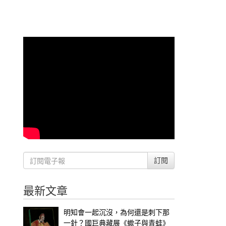
訂閱
最新文章
明知會一起沉沒，為何還是刺下那
一針？國巨典藏展《蠍子與青蛙》