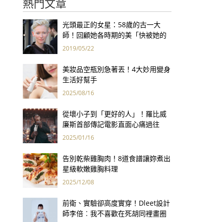
熱門文章
光頭最正的女星：58歲的古一大
師！回顧她各時期的美「快被她的
空靈給吸進去了！」
2019/05/22
美妝品空瓶別急著丟！4大妙用變身
生活好幫手
2025/08/16
從壞小子到「更好的人」！羅比威
廉斯首部傳記電影直面心痛過往
「這情節」每每讓他心碎
2025/01/16
告別乾柴雞胸肉！8道食譜讓妳煮出
星級軟嫩雞胸料理
2025/12/08
前衛、實驗卻高度實穿！Dleet設計
師李倍︰我不喜歡在死胡同裡畫圈