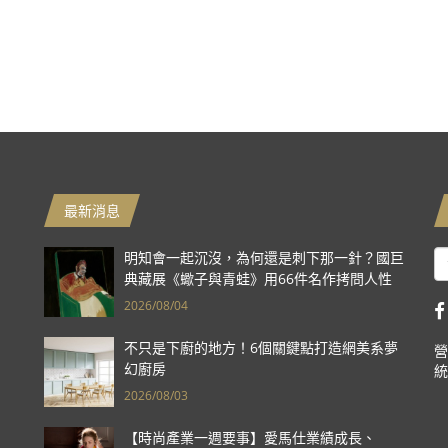
最新消息
明知會一起沉沒，為何還是刺下那一針？國巨
典藏展《蠍子與青蛙》用66件名作拷問人性
2026/08/04
不只是下廚的地方！6個關鍵點打造網美系夢
營
幻廚房
統
2026/08/03
【時尚產業一週要事】愛馬仕業績成長、