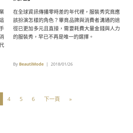
業
在全球資訊傳播零時差的年代裡，服裝秀究竟應
這
該扮演怎樣的角色？畢竟品牌與消費者溝通的途
手
徑已更加多元且直接，需要耗費大量金錢與人力
消
的服裝秀，早已不再是唯一的選擇。
代
By
BeautiMode
| 2018/01/26
4
5
6
下一頁
»