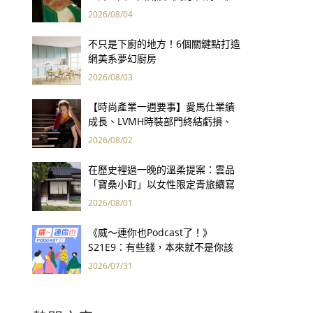
用66件名作拷問人性
2026/08/04
不只是下廚的地方！6個關鍵點打造
網美系夢幻廚房
2026/08/03
【時尚產業一週要事】愛馬仕業績
成長、LVMH時裝部門終結虧損、
Kering轉型策略初現成效、Prada
2026/08/02
集團財報亮眼
在歷史裡過一晚的溫柔提案：雲品
「寶桑小町」以女性限定青旅續寫
台東老屋記憶
2026/08/01
《威～連你也Podcast了！》
S21E9：有些錢，本來就不是你該
賺的——讀《一個投機者的告白》
2026/07/31