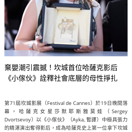
棄嬰潮引震撼！坎城首位哈薩克影后
《小傢伙》詮釋社會底層的母性掙扎
第71屆坎城影展（Festival de Cannes）於19日晚間落
幕，哈薩克女星莎默耶斯雅莫娃（Sergey
Dvortsevoy）以《小傢伙》（Ayka, 暫譯）中極具張力
的精湛演出奪得影后，成為哈薩克史上第一位拿下坎城