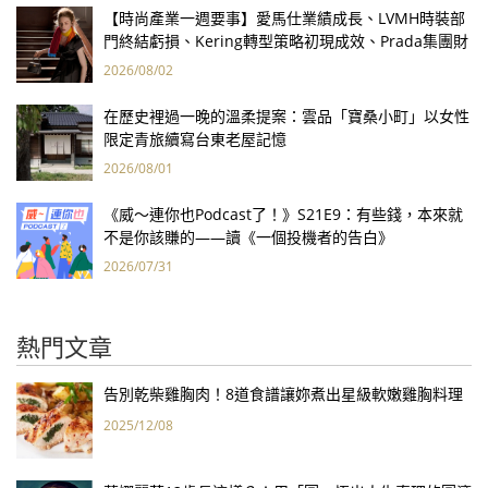
【時尚產業一週要事】愛馬仕業績成長、LVMH時裝部
門終結虧損、Kering轉型策略初現成效、Prada集團財
報亮眼
2026/08/02
在歷史裡過一晚的溫柔提案：雲品「寶桑小町」以女性
限定青旅續寫台東老屋記憶
2026/08/01
《威～連你也Podcast了！》S21E9：有些錢，本來就
不是你該賺的——讀《一個投機者的告白》
2026/07/31
熱門文章
告別乾柴雞胸肉！8道食譜讓妳煮出星級軟嫩雞胸料理
2025/12/08