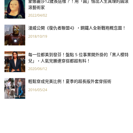
蒙娜麗莎12歲長這樣？！用「圓」悟出人生真理的圓滾
滾藝術家
2022/04/02
漫威公開《復仇者聯盟4》，鋼鐵人全新戰袍概念圖！
2018/10/19
每一位都美到發芬！盤點 5 位事業開外掛的「黑人模特
兒」，人氣完勝連穿搭都超有料！
2020/06/12
輕鬆穿成完美比例！夏季的超長版外套穿搭術
2016/05/24