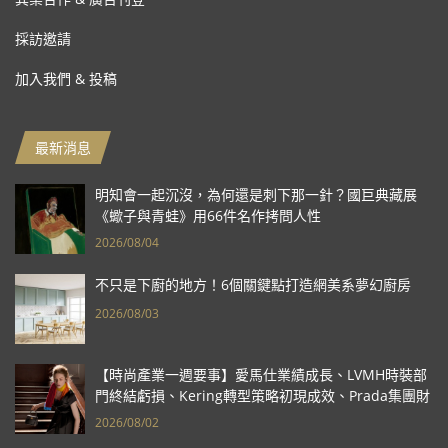
採訪邀請
加入我們 & 投稿
最新消息
明知會一起沉沒，為何還是刺下那一針？國巨典藏展
《蠍子與青蛙》用66件名作拷問人性
2026/08/04
不只是下廚的地方！6個關鍵點打造網美系夢幻廚房
2026/08/03
【時尚產業一週要事】愛馬仕業績成長、LVMH時裝部
門終結虧損、Kering轉型策略初現成效、Prada集團財
報亮眼
2026/08/02