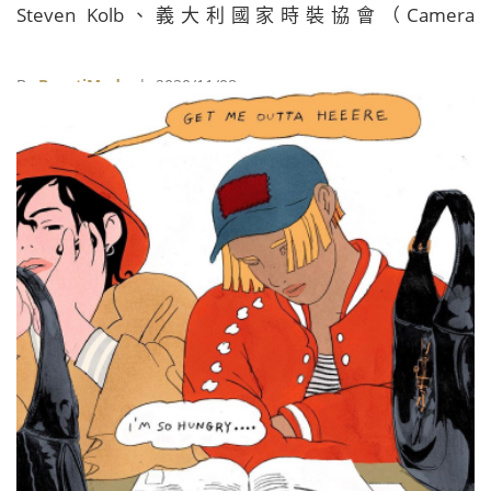
Steven Kolb、義大利國家時裝協會（Camera
Nazionale della Moda Italiana）總裁Carlo Capasa，英
國時尚協會（British Fashion Council）執行長Caroline
By
BeautiMode
| 2020/11/08
Rush四大時裝週主辦單位負責人出席公司首次舉辦的數
位高峰會，討論時裝週數位化之後，未來品牌經營模式
的轉變。對於2020年後以來數位發表的進展，四人一致
同意受到疫情影響，時裝發表的數位化有長足的進步。