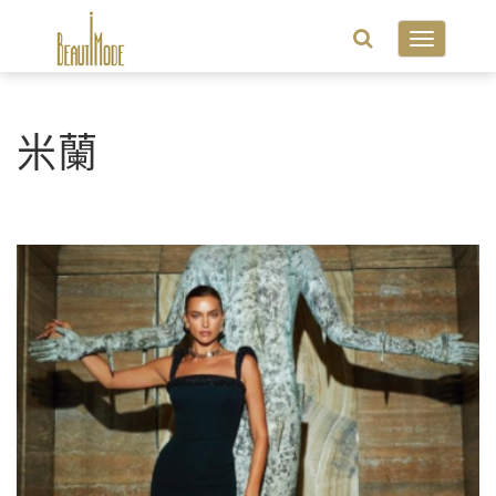
Toggle
navigatio
米蘭