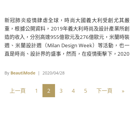
新冠肺炎疫情肆虐全球，時尚大國義大利受創尤其嚴
重，根據公開資料，2019年義大利時尚及設計產業所創
造的收入，分別高達955億歐元及276億歐元，米蘭時裝
週、米蘭設計週（Milan Design Week）等活動，也一
直是時尚、設計界的盛事，然而，在疫情衝擊下，2020
年度這些活動不是宣布延期，就是直接取消，這也讓仰
賴它們生存的服務業，面臨沉重的損失。
By
BeautiMode
| 2020/04/28
上一頁
1
2
3
4
5
下一頁
»