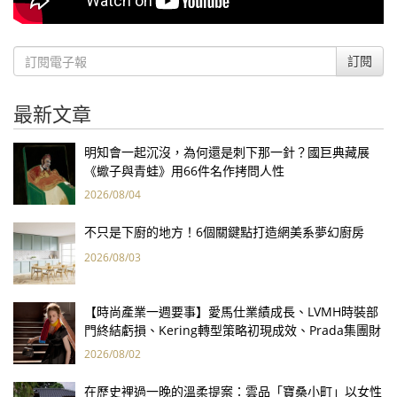
訂閱
最新文章
明知會一起沉沒，為何還是刺下那一針？國巨典藏展
《蠍子與青蛙》用66件名作拷問人性
2026/08/04
不只是下廚的地方！6個關鍵點打造網美系夢幻廚房
2026/08/03
【時尚產業一週要事】愛馬仕業績成長、LVMH時裝部
門終結虧損、Kering轉型策略初現成效、Prada集團財
報亮眼
2026/08/02
在歷史裡過一晚的溫柔提案：雲品「寶桑小町」以女性