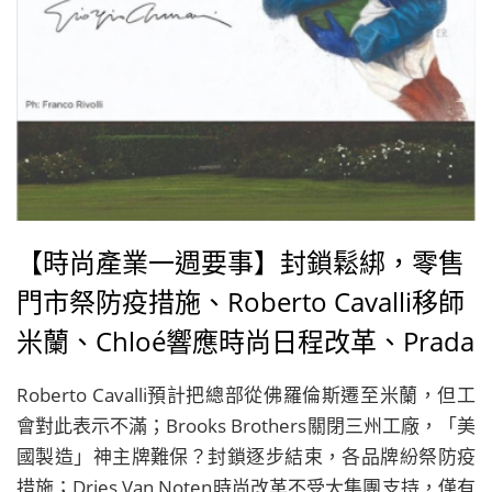
【時尚產業一週要事】封鎖鬆綁，零售
門市祭防疫措施、Roberto Cavalli移師
米蘭、Chloé響應時尚日程改革、Prada
公布2019企業責任報告、Gareth Pugh
Roberto Cavalli預計把總部從佛羅倫斯遷至米蘭，但工
買回商標
會對此表示不滿；Brooks Brothers關閉三州工廠，「美
國製造」神主牌難保？封鎖逐步結束，各品牌紛祭防疫
措施；Dries Van Noten時尚改革不受大集團支持，僅有