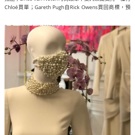
Chloé買單；Gareth Pugh自Rick Owens買回商標，預
計9月重返伸展台；. Prada發表2019年企業社會責任報
告……
By
BeautiMode
| 2020/05/24