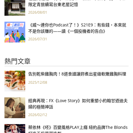
限定青旅續寫台東老屋記憶
2026/08/01
《威～連你也Podcast了！》S21E9：有些錢，本來就
不是你該賺的——讀《一個投機者的告白》
2026/07/31
熱門文章
告別乾柴雞胸肉！8道食譜讓妳煮出星級軟嫩雞胸料理
2025/12/08
經典再現：FX《Love Story》如何重塑小約翰甘迺迪夫
婦的極簡神話
2026/02/12
蔡依林《呸》百變風格PLAY上癮 紐約品牌The Blonds