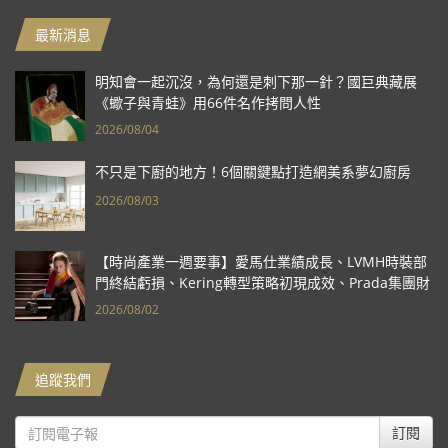
最新消息
明知會一起沉沒，為何還是刺下那一針？國巨典藏展
《蠍子與青蛙》用66件名作拷問人性
2026/08/04
不只是下廚的地方！6個關鍵點打造網美系夢幻廚房
2026/08/03
【時尚產業一週要事】愛馬仕業績成長、LVMH時裝部
門終結虧損、Kering轉型策略初現成效、Prada集團財
報亮眼
2026/08/02
追蹤我們
訂閱