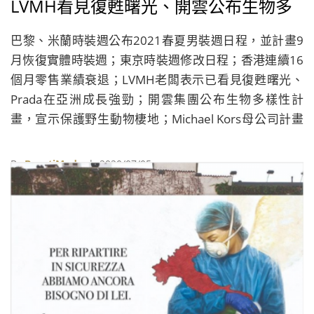
LVMH看見復甦曙光、開雲公布生物多
樣性計畫、Michael Kors關閉更多門市
巴黎、米蘭時裝週公布2021春夏男裝週日程，並計畫9
月恢復實體時裝週；東京時裝週修改日程；香港連續16
個月零售業績衰退；LVMH老闆表示已看見復甦曙光、
Prada在亞洲成長強勁；開雲集團公布生物多樣性計
畫，宣示保護野生動物棲地；Michael Kors母公司計畫
更多關閉門市……
By
BeautiMode
| 2020/07/05