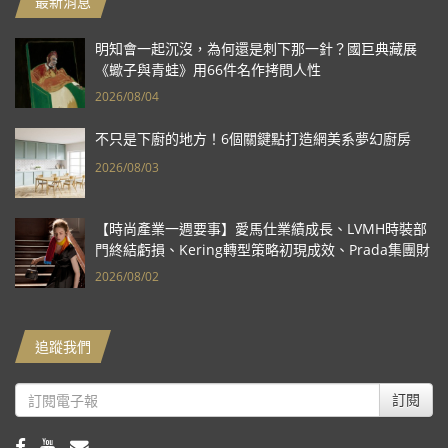
最新消息
明知會一起沉沒，為何還是刺下那一針？國巨典藏展
《蠍子與青蛙》用66件名作拷問人性
2026/08/04
不只是下廚的地方！6個關鍵點打造網美系夢幻廚房
2026/08/03
【時尚產業一週要事】愛馬仕業績成長、LVMH時裝部
門終結虧損、Kering轉型策略初現成效、Prada集團財
報亮眼
2026/08/02
追蹤我們
訂閱