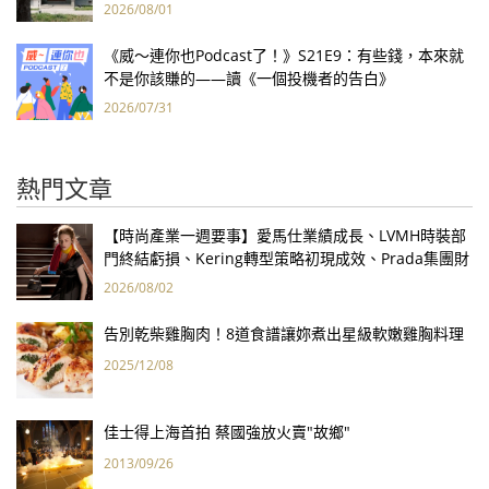
2026/08/01
《威～連你也Podcast了！》S21E9：有些錢，本來就
不是你該賺的——讀《一個投機者的告白》
2026/07/31
熱門文章
【時尚產業一週要事】愛馬仕業績成長、LVMH時裝部
門終結虧損、Kering轉型策略初現成效、Prada集團財
報亮眼
2026/08/02
告別乾柴雞胸肉！8道食譜讓妳煮出星級軟嫩雞胸料理
2025/12/08
佳士得上海首拍 蔡國強放火賣"故鄉"
2013/09/26