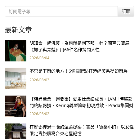
訂閱
最新文章
明知會一起沉沒，為何還是刺下那一針？國巨典藏展
《蠍子與青蛙》用66件名作拷問人性
2026/08/04
不只是下廚的地方！6個關鍵點打造網美系夢幻廚房
2026/08/03
【時尚產業一週要事】愛馬仕業績成長、LVMH時裝部
門終結虧損、Kering轉型策略初現成效、Prada集團財
報亮眼
2026/08/02
在歷史裡過一晚的溫柔提案：雲品「寶桑小町」以女性
限定青旅續寫台東老屋記憶