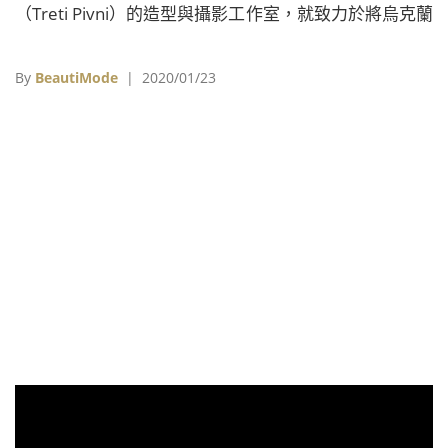
（Treti Pivni）的造型與攝影工作室，就致力於將烏克蘭
傳統花冠Vinok，藉由與時尚、音樂、娛樂領域工作者合
作，重新帶進一般人的日常認知中。
By
BeautiMode
| 2020/01/23