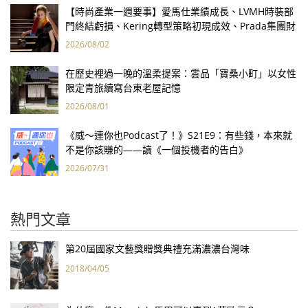
【時尚產業一週要事】愛馬仕業績成長、LVMH時裝部
門終結虧損、Kering轉型策略初現成效、Prada集團財
報亮眼
2026/08/02
在歷史裡過一晚的溫柔提案：雲品「寶桑小町」以女性
限定青旅續寫台東老屋記憶
2026/08/01
《威～連你也Podcast了！》S21E9：有些錢，本來就
不是你該賺的——讀《一個投機者的告白》
2026/07/31
熱門文章
第20屆國家文藝獎贈獎典禮充滿濃濃台灣味
2018/04/05