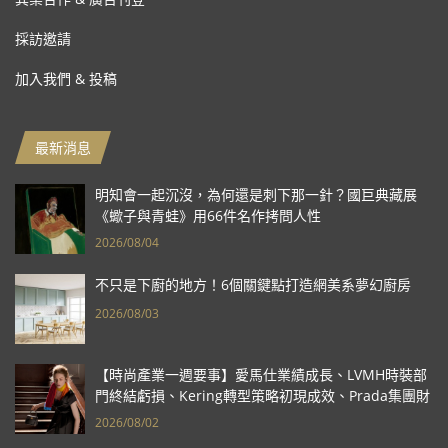
採訪邀請
加入我們 & 投稿
最新消息
明知會一起沉沒，為何還是刺下那一針？國巨典藏展
《蠍子與青蛙》用66件名作拷問人性
2026/08/04
不只是下廚的地方！6個關鍵點打造網美系夢幻廚房
2026/08/03
【時尚產業一週要事】愛馬仕業績成長、LVMH時裝部
門終結虧損、Kering轉型策略初現成效、Prada集團財
報亮眼
2026/08/02