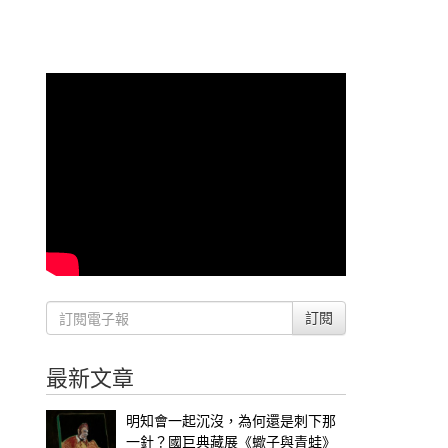
訂閱
最新文章
明知會一起沉沒，為何還是刺下那
一針？國巨典藏展《蠍子與青蛙》