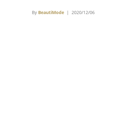
意總監Natacha Ramsay-Levi將離職；英國
獎得獎名單揭曉……
By
BeautiMode
| 2020/12/06