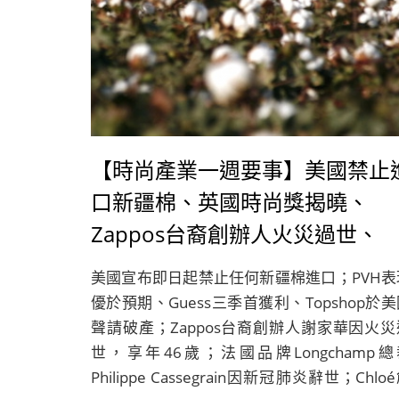
【時尚產業一週要事】美國禁止
口新疆棉、英國時尚獎揭曉、
Zappos台裔創辦人火災過世、
Chloé創意總監離職、PVH第三
美國宣布即日起禁止任何新疆棉進口；PVH表
優於預期
優於預期、Guess三季首獲利、Topshop於
聲請破產；Zappos台裔創辦人謝家華因火災
世，享年46歲；法國品牌Longchamp總
Philippe Cassegrain因新冠肺炎辭世；Chlo