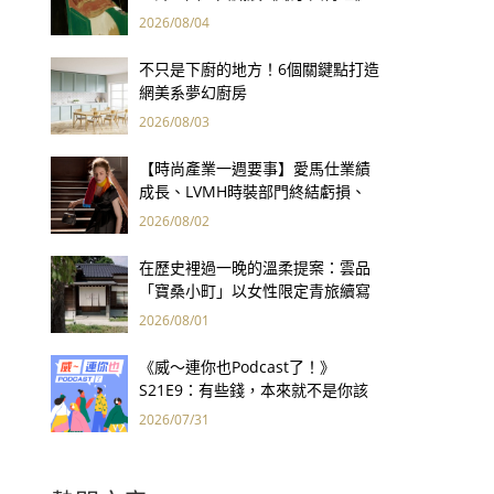
用66件名作拷問人性
2026/08/04
不只是下廚的地方！6個關鍵點打造
網美系夢幻廚房
2026/08/03
【時尚產業一週要事】愛馬仕業績
成長、LVMH時裝部門終結虧損、
Kering轉型策略初現成效、Prada
2026/08/02
集團財報亮眼
在歷史裡過一晚的溫柔提案：雲品
「寶桑小町」以女性限定青旅續寫
台東老屋記憶
2026/08/01
《威～連你也Podcast了！》
S21E9：有些錢，本來就不是你該
賺的——讀《一個投機者的告白》
2026/07/31