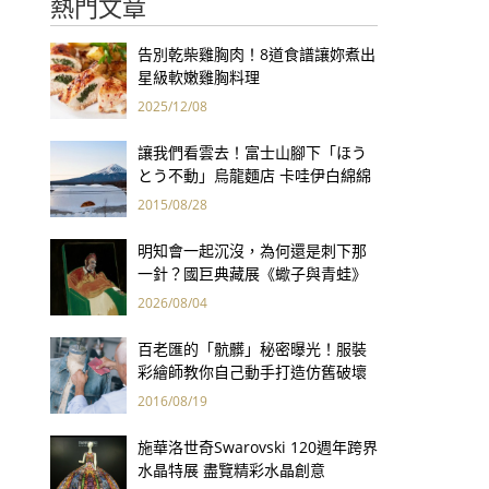
熱門文章
告別乾柴雞胸肉！8道食譜讓妳煮出
星級軟嫩雞胸料理
2025/12/08
讓我們看雲去！富士山腳下「ほう
とう不動」烏龍麵店 卡哇伊白綿綿
造型療癒你的心
2015/08/28
明知會一起沉沒，為何還是刺下那
一針？國巨典藏展《蠍子與青蛙》
用66件名作拷問人性
2026/08/04
百老匯的「骯髒」秘密曝光！服裝
彩繪師教你自己動手打造仿舊破壞
感服飾
2016/08/19
施華洛世奇Swarovski 120週年跨界
水晶特展 盡覽精彩水晶創意