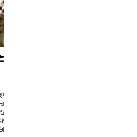
進
季
現
美國
過
裁
é創