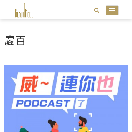
Toggle
navigatio
慶百