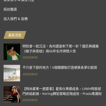
採訪邀請
加入我們 & 投稿
最新消息
明知會一起沉沒，為何還是刺下那一針？國巨典藏展
《蠍子與青蛙》用66件名作拷問人性
2026/08/04
不只是下廚的地方！6個關鍵點打造網美系夢幻廚房
2026/08/03
【時尚產業一週要事】愛馬仕業績成長、LVMH時裝部
門終結虧損、Kering轉型策略初現成效、Prada集團財
報亮眼
2026/08/02