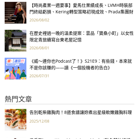
【時尚產業一週要事】愛馬仕業績成長、LVMH時裝部
門終結虧損、Kering轉型策略初現成效、Prada集團財
報亮眼
2026/08/02
在歷史裡過一晚的溫柔提案：雲品「寶桑小町」以女性
限定青旅續寫台東老屋記憶
2026/08/01
《威～連你也Podcast了！》S21E9：有些錢，本來就
不是你該賺的——讀《一個投機者的告白》
2026/07/31
熱門文章
告別乾柴雞胸肉！8道食譜讓妳煮出星級軟嫩雞胸料理
2025/12/08