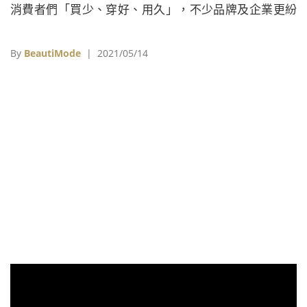
消費者們「買少、穿好、用久」，不少品牌及企業更紛
紛尋求「綠色轉型」，然而究竟什麼才是真正的永續？
它是否變相淪為某些品牌「洗綠」的手段？
By
BeautiMode
| 2021/05/14