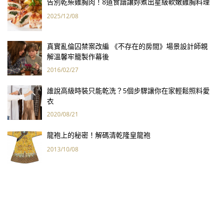
告別乾柴雞胸肉！8道食譜讓妳煮出星級軟嫩雞胸料理
2025/12/08
真實亂倫囚禁案改編 《不存在的房間》場景設計師親
解溫馨牢籠製作幕後
2016/02/27
誰說高級時裝只能乾洗？5個步驟讓你在家輕鬆照料愛
衣
2020/08/21
龍袍上的秘密！解碼清乾隆皇龍袍
2013/10/08