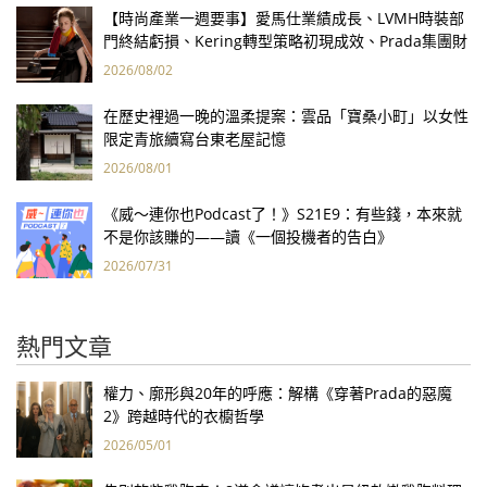
【時尚產業一週要事】愛馬仕業績成長、LVMH時裝部
門終結虧損、Kering轉型策略初現成效、Prada集團財
報亮眼
2026/08/02
在歷史裡過一晚的溫柔提案：雲品「寶桑小町」以女性
限定青旅續寫台東老屋記憶
2026/08/01
《威～連你也Podcast了！》S21E9：有些錢，本來就
不是你該賺的——讀《一個投機者的告白》
2026/07/31
熱門文章
權力、廓形與20年的呼應：解構《穿著Prada的惡魔
2》跨越時代的衣櫥哲學
2026/05/01