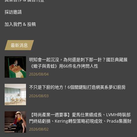
採訪邀請
加入我們 & 投稿
最新消息
明知會一起沉沒，為何還是刺下那一針？國巨典藏展
《蠍子與青蛙》用66件名作拷問人性
2026/08/04
不只是下廚的地方！6個關鍵點打造網美系夢幻廚房
2026/08/03
【時尚產業一週要事】愛馬仕業績成長、LVMH時裝部
門終結虧損、Kering轉型策略初現成效、Prada集團財
報亮眼
2026/08/02