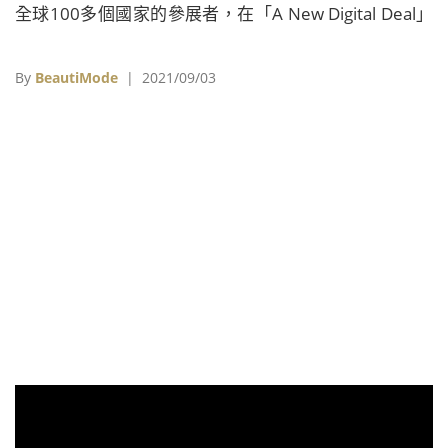
全球100多個國家的參展者，在「A New Digital Deal」
（數位新合約）的共同主題下，化身文化「播種者」邀
請全球觀眾透過網路，進入每個國家獨立無二的數位花
By
BeautiMode
| 2021/09/03
園。