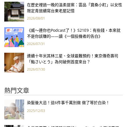
在歷史裡過一晚的溫柔提案：雲品「寶桑小町」以女性
限定青旅續寫台東老屋記憶
2026/08/01
《威～連你也Podcast了！》S21E9：有些錢，本來就
不是你該賺的——讀《一個投機者的告白》
2026/07/31
連續十年米其林三星、全球最難預約！東京傳奇壽司
「鮨さいとう」為何破例首度來台？
2026/07/30
熱門文章
染髮後大忌！這6件事千萬別做 做了等於白染！
2025/12/03