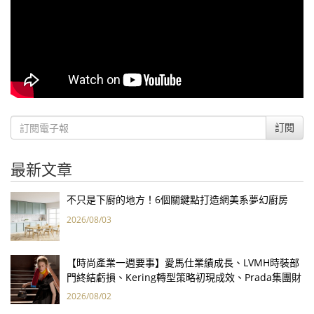
訂閱
最新文章
不只是下廚的地方！6個關鍵點打造網美系夢幻廚房
2026/08/03
【時尚產業一週要事】愛馬仕業績成長、LVMH時裝部
門終結虧損、Kering轉型策略初現成效、Prada集團財
報亮眼
2026/08/02