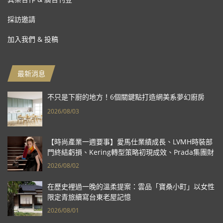
採訪邀請
加入我們 & 投稿
最新消息
不只是下廚的地方！6個關鍵點打造網美系夢幻廚房
2026/08/03
【時尚產業一週要事】愛馬仕業績成長、LVMH時裝部
門終結虧損、Kering轉型策略初現成效、Prada集團財
報亮眼
2026/08/02
在歷史裡過一晚的溫柔提案：雲品「寶桑小町」以女性
限定青旅續寫台東老屋記憶
2026/08/01