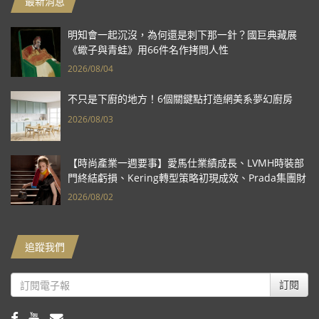
最新消息
明知會一起沉沒，為何還是刺下那一針？國巨典藏展
《蠍子與青蛙》用66件名作拷問人性
2026/08/04
不只是下廚的地方！6個關鍵點打造網美系夢幻廚房
2026/08/03
【時尚產業一週要事】愛馬仕業績成長、LVMH時裝部
門終結虧損、Kering轉型策略初現成效、Prada集團財
報亮眼
2026/08/02
追蹤我們
訂閱