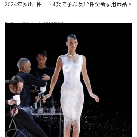
2024年多出1件）、4雙鞋子以及12件全新家用織品。
Refashion 總經理Maud Hardy警告，服裝佔據了新購紡
織品的八成以上（82％），而這些衣物在未來都將成為
By
BeautiMode
| 2026/06/21
廢棄物，目前高達三分之二的淘汰衣物最終遭到焚化或
掩埋，顯見法國本土極需加速建立紡織品循環回收的工
業產能。