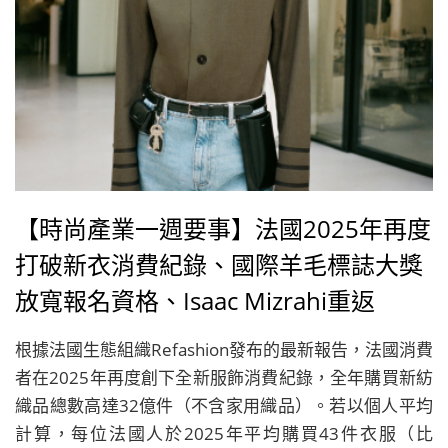
【時尚產業一週要事】法國2025年再度
打破新衣消費紀錄、國際羊毛標誌大獎
放寬報名資格、Isaac Mizrahi重返
Target、Coperni聲請進入破產接管程
根據法國生態組織Refashion發布的最新報告，法國消費
序
者在2025年再度創下全新服飾消費紀錄，全年購買新紡
織品總數高達32億件（不含家用織品）。若以個人平均
計算，每位法國人於2025年平均購買43件衣服（比