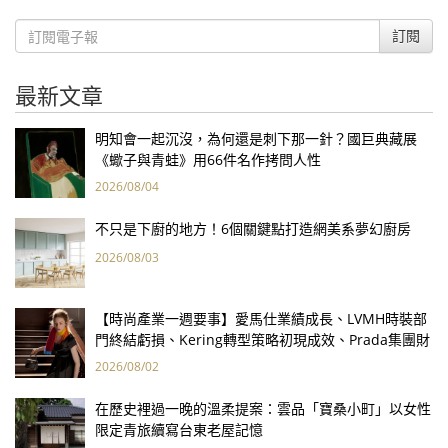
訂閱
最新文章
明知會一起沉沒，為何還是刺下那一針？國巨典藏展
《蠍子與青蛙》用66件名作拷問人性
2026/08/04
不只是下廚的地方！6個關鍵點打造網美系夢幻廚房
2026/08/03
【時尚產業一週要事】愛馬仕業績成長、LVMH時裝部
門終結虧損、Kering轉型策略初現成效、Prada集團財
報亮眼
2026/08/02
在歷史裡過一晚的溫柔提案：雲品「寶桑小町」以女性
限定青旅續寫台東老屋記憶