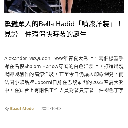
驚豔眾人的Bella Hadid「噴漆洋裝」！
見證一件環保快時裝的誕生
Alexander McQueen 1999年春夏大秀上，兩個機器手
臂在名模Shalom Harlow穿著的白色洋裝上，打造出現
場即興創作的噴漆洋裝，直至今日仍讓人印象深刻。而
法國小眾品牌Coperni日前在巴黎舉辦的2023春夏大秀
中，在舞台上有兩名工作人員對著只穿著一件裸色丁字
褲的名模Bella Hadid身上「噴漆」，或許有些許當年
McQueen大秀的即視感，然而不同的是，這些「噴漆」
By
BeautiMode
| 2022/10/03
在短短幾分鐘的時間，竟成為了一件猶如第二層肌膚的
超合身洋裝，也讓這段乍看有如簡單的人體彩繪表演，