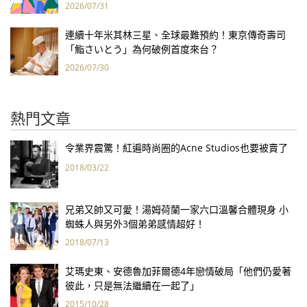
2026/07/31
連續十年米其林三星、全球最難預約！東京傳奇壽司
「鮨さいとう」為何破例首度來台？
2026/07/30
熱門文章
令業界震驚！紅遍時尚圈的Acne Studios也要被賣了
2018/03/22
兄弟又帥又可愛！湯姆荷蘭一家六口溫馨合體現身 小
蜘蛛人與另外3個弟弟感情超好！
2018/07/13
艾瑪史東、安德魯加菲爾德4年戀情破局「他們仍愛著
彼此，只是無法繼續在一起了」
2015/10/28