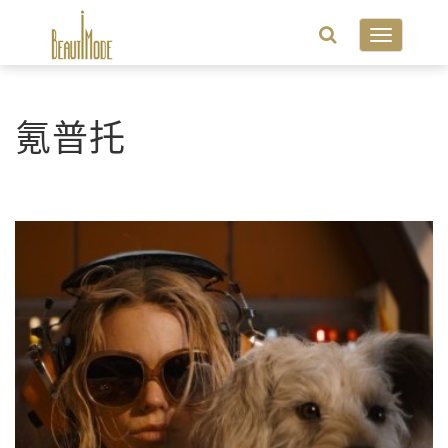
Toggle
navigatio
氪普托