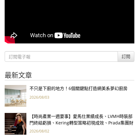
訂閱
最新文章
不只是下廚的地方！6個關鍵點打造網美系夢幻廚房
2026/08/03
【時尚產業一週要事】愛馬仕業績成長、LVMH時裝部
門終結虧損、Kering轉型策略初現成效、Prada集團財
報亮眼
2026/08/02