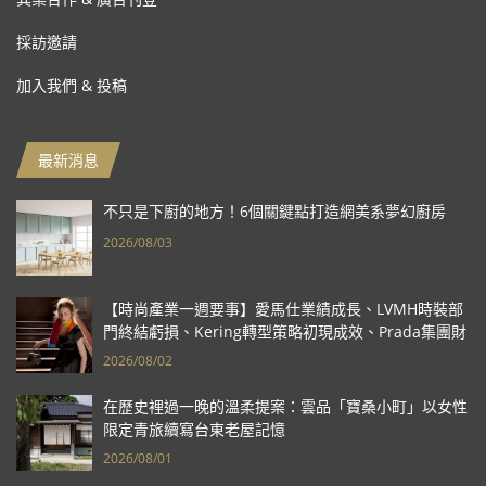
採訪邀請
加入我們 & 投稿
最新消息
不只是下廚的地方！6個關鍵點打造網美系夢幻廚房
2026/08/03
【時尚產業一週要事】愛馬仕業績成長、LVMH時裝部
門終結虧損、Kering轉型策略初現成效、Prada集團財
報亮眼
2026/08/02
在歷史裡過一晚的溫柔提案：雲品「寶桑小町」以女性
限定青旅續寫台東老屋記憶
2026/08/01