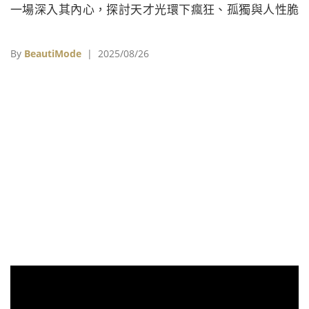
一場深入其內心，探討天才光環下瘋狂、孤獨與人性脆
弱的視覺饗宴。透過英國男星山姆．萊利（Sam Riley）
的精湛演繹，以及德國斯圖加特芭蕾舞團（Stuttgart
By
BeautiMode
| 2025/08/26
Ballet）多位首席舞者的親身參與，本片成功地將一段被
譽為「斯圖加特芭蕾奇蹟」的輝煌歲月，以最真實且震
撼的形式呈現在大銀幕上。