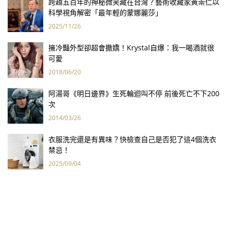
跨越五百年的神秘微笑藏在台灣？藝術收藏家黃崇仁以
科學視角解密「最年輕的蒙娜麗莎」
2025/11/26
擁冷豔外型卻超會撒嬌！Krystal自爆：我一喝酒就很
可愛
2018/06/20
阿湯哥《明日邊界》生死輪迴叫不停 前後死亡不下200
次
2014/03/26
衣服洗完還是有異味？快檢查自己是否犯了這4個洗衣
禁忌！
2025/09/04