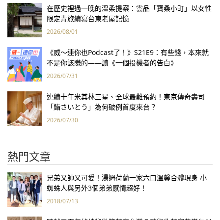
在歷史裡過一晚的溫柔提案：雲品「寶桑小町」以女性
限定青旅續寫台東老屋記憶
2026/08/01
《威～連你也Podcast了！》S21E9：有些錢，本來就
不是你該賺的——讀《一個投機者的告白》
2026/07/31
連續十年米其林三星、全球最難預約！東京傳奇壽司
「鮨さいとう」為何破例首度來台？
2026/07/30
熱門文章
兄弟又帥又可愛！湯姆荷蘭一家六口溫馨合體現身 小
蜘蛛人與另外3個弟弟感情超好！
2018/07/13