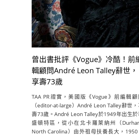
曾出書批評《Vogue》冷酷！前
輯顧問André Leon Talley辭世，
享壽73歲
TAA PR證實，美國版《Vogue》前編輯顧
（editor-at-large）André Leon Talley辭世
壽73歲。André Leon Talley於1949年出生
盛頓特區，從小在北卡羅萊納州（Durham
North Carolina）由外祖母扶養長大，195