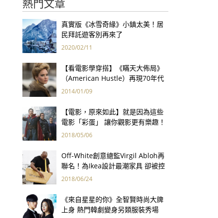
熱門文章
真實版《冰雪奇緣》小鎮太美！居
民拜託遊客別再來了
2020/02/11
【看電影學穿搭】《瞞天大佈局》
（American Hustle）再現70年代
炫目華服
2014/01/09
【電影，原來如此】就是因為這些
電影「彩蛋」 讓你觀影更有樂趣！
2018/05/06
Off-White創意總監Virgil Abloh再
聯名！為Ikea設計最潮家具 卻被控
抄襲？
2018/06/24
《來自星星的你》全智賢時尚大牌
上身 熱門韓劇變身另類服裝秀場