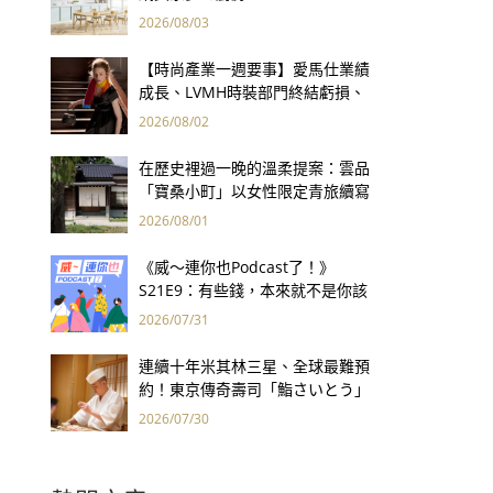
2026/08/03
【時尚產業一週要事】愛馬仕業績
成長、LVMH時裝部門終結虧損、
Kering轉型策略初現成效、Prada
2026/08/02
集團財報亮眼
在歷史裡過一晚的溫柔提案：雲品
「寶桑小町」以女性限定青旅續寫
台東老屋記憶
2026/08/01
《威～連你也Podcast了！》
S21E9：有些錢，本來就不是你該
賺的——讀《一個投機者的告白》
2026/07/31
連續十年米其林三星、全球最難預
約！東京傳奇壽司「鮨さいとう」
為何破例首度來台？
2026/07/30