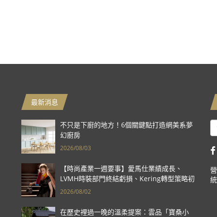
最新消息
不只是下廚的地方！6個關鍵點打造網美系夢
幻廚房
2026/08/03
【時尚產業一週要事】愛馬仕業績成長、
營
LVMH時裝部門終結虧損、Kering轉型策略初
統
現成效、Prada集團財報亮眼
2026/08/02
在歷史裡過一晚的溫柔提案：雲品「寶桑小