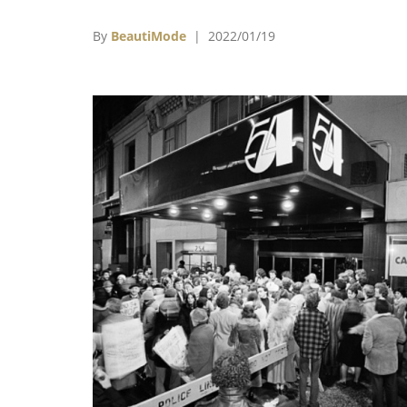
60年代，美國南方仍然實施嚴格的種族隔離
策，他在中學時間受法語老師，以及學校圖書
By
BeautiMode
| 2022/01/19
中《Vogue》雜誌的影響，對時尚產生了濃厚
興趣。1966年高中畢業後，順利獲得北卡羅
納州中央大學（North Carolina Centr
University）法語文學獎學金，1970年畢業
獲得常春藤聯校布朗大學（Brown Universit
法語研究獎學金。