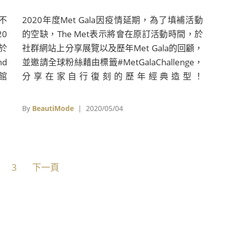
不
2020年度Met Gala因疫情延期，為了填補活動
0
的空缺，The Met表示將會在原訂活動時間，於
於
社群網站上分享展覽以及歷年Met Gala的回顧，
nd
並邀請全球粉絲藉由標籤#MetGalaChallenge，
物館
分享在家自行復刻的歷年經典造型！
的這
BeautiMode為你匯整了17項關於Met Gala的小
裝
知識，讓你更了解這個每年令無數人為之心醉的
By
BeautiMode
| 2020/05/04
時
時尚盛事！
一
3
下一頁