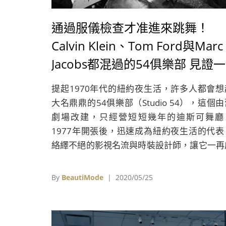
通過服儀檢查才准進來跳舞！
Calvin Klein、Tom Ford與Marc
Jacobs都混過的54俱樂部 見證一
代迪斯可傳奇
提起1970年代的紐約夜生活，許多人都會想
大名鼎鼎的54俱樂部（Studio 54），這個
劇場改建，只經營短短幾年的迪斯可舞廳
1977年開張後，迅速成為紐約夜生活的代表
絡繹不絕的影視名流與時裝設計師，讓它一再
為媒體焦點，吸引了大批人潮前往朝聖，即使
今它已經關閉超過30年，未曾經歷過那個輝煌
By
BeautiMode
| 2020/05/25
代的設計師，如Michael Halpern、Antho
Vaccarello以及Brandon Maxwell等，還是
以它為創作靈感，深遠的影響力著實令人驚奇