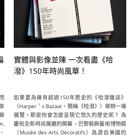
編
實體與影像並陳 一次看盡《哈
潑》150年時尚風華！
問
如果要為擁有超過150年歷史的《哈潑雜誌》
，享
（Harper＇s Bazaar，簡稱《哈潑》）舉辦一場
於華
展覽，那麼你會怎麼呈現它悠久的歷史呢？ 為
,
慶祝全新時尚展廳的開幕，巴黎裝飾藝術博物館
0、
（Musée des Arts Décoratifs）為源自美國的