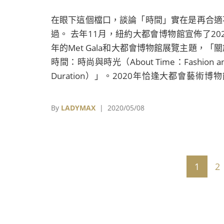
在眼下這個檔口，談論「時間」實在是再合適
過。 去年11月，紐約大都會博物館宣佈了202
年的Met Gala和大都會博物館展覽主題，「關
時間：時尚與時光（About Time：Fashion a
Duration）」。2020年恰逢大都會藝術博
建館150年，由策展人Andrew Bolton確定
一主題，旨在回顧從1870年到2020年的時
By
LADYMAX
| 2020/05/08
史。展覽在按照時間軸進行梳理，同時運用「
間折疊」的顛覆形式，將不同世代的服飾放在
起進行對照，體現過去與現在並存的理念。
1
2