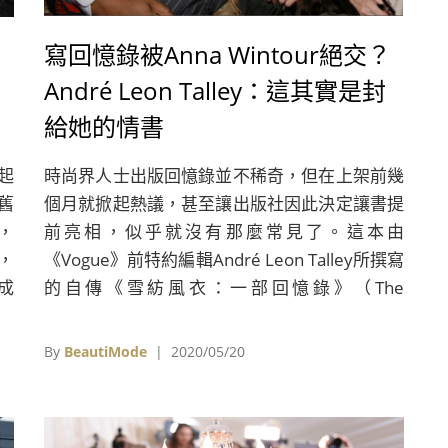
寫回憶錄被Anna Wintour絕交？
André Leon Talley：這其實是封
給她的情書
起
時尚界人士出版回憶錄並不稀奇，但在上架前幾
由舊
個月就掀起熱議，甚至讓出版社因此決定讓書提
，
前亮相，似乎就沒有那麼常見了。這本由
，
《Vogue》前特約編輯André Leon Talley所撰寫
成
的自傳《雪紡風衣：一部回憶錄》（The
至
Chiffon Trenches: A Memoir），因為書中分享
時
了許多對已故「時尚大帝」卡爾拉格斐（Karl
By
BeautiMode
| 2020/05/20
ny
Lagerfeld）以及「時尚女魔頭」安娜溫圖
經常
（Anna Wintour）的第一手回憶及批評，在部
。
份書稿外流後，於媒體上引起軒然大波，但