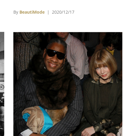
政
《哈潑》舉辦名為《哈潑雜誌：時尚界第一》
館
（Harper＇s Bazaar: First in Fashion）的特
By
BeautiMode
| 2020/12/17
的
展，展示它自1867年創立以來演進及諸多里程
萊
碑，不僅展示刊物自身的發展，也從側面展示19
al
至21世紀時尚、社會與女性地位的變化。
後又
y）