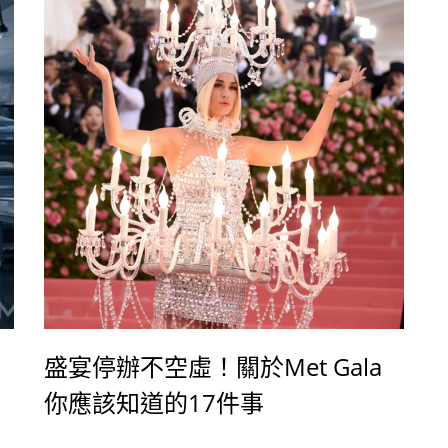
André Leon Talley在接受許多不同家媒體訪問
時，數次表示這本回憶錄絕非是為了報復而寫，
相反地，它其實是一封給Anna Wintour的情
書。
盛宴停辦不空虛！關於Met Gala
你應該知道的17件事