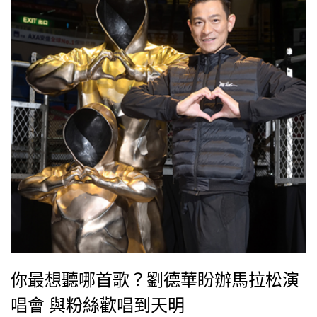
你最想聽哪首歌？劉德華盼辦馬拉松演
唱會 與粉絲歡唱到天明