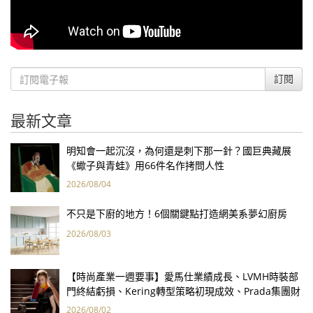
訂閱
最新文章
明知會一起沉沒，為何還是刺下那一針？國巨典藏展
《蠍子與青蛙》用66件名作拷問人性
2026/08/04
不只是下廚的地方！6個關鍵點打造網美系夢幻廚房
2026/08/03
【時尚產業一週要事】愛馬仕業績成長、LVMH時裝部
門終結虧損、Kering轉型策略初現成效、Prada集團財
報亮眼
2026/08/02