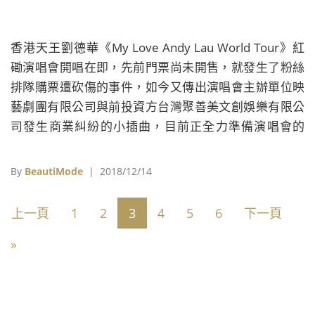
香港天王劉德華《My Love Andy Lau World Tour》紅
磡演唱會開唱在即，先前門票尚未開售，就發生了粉絲
排隊購票遭砍傷的事件，如今又傳出演唱會主辦單位映
藝劇團有限公司與前投資方台灣聚善美文創娛樂有限公
司發生商業糾紛的小插曲，目前正全力準備演唱會的
「華仔」劉德華，雖然知情，但也只能全權交由公司和
律師處理。
By
BeautiMode
| 2018/12/14
上一頁
1
2
3
4
5
6
下一頁
»