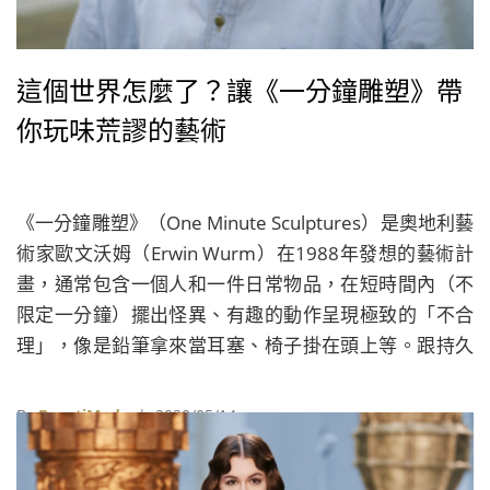
這個世界怎麼了？讓《一分鐘雕塑》帶
你玩味荒謬的藝術
《一分鐘雕塑》（One Minute Sculptures）是奧地利藝
術家歐文沃姆（Erwin Wurm）在1988年發想的藝術計
畫，通常包含一個人和一件日常物品，在短時間內（不
限定一分鐘）擺出怪異、有趣的動作呈現極致的「不合
理」，像是鉛筆拿來當耳塞、椅子掛在頭上等。跟持久
型的傳統雕塑不同，他的作品時效短，常以攝影紀錄，
因此讓雕塑魅力能更直接的傳遍全球。
By
BeautiMode
| 2020/05/14