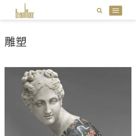
Toggle
navigatio
雕塑