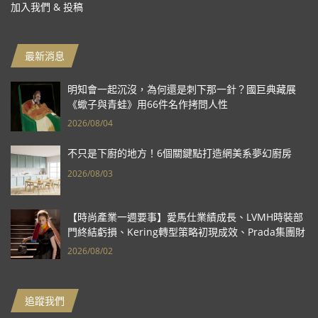
加入我們 & 投稿
最新消息
明知會一起沉沒，為何還是刺下那一針？國巨典藏展
《蠍子與青蛙》用66件名作拷問人性
2026/08/04
不只是下廚的地方！6個關鍵點打造網美系夢幻廚房
2026/08/03
【時尚產業一週要事】愛馬仕業績成長、LVMH時裝部
門終結虧損、Kering轉型策略初現成效、Prada集團財
報亮眼
2026/08/02
追蹤我們