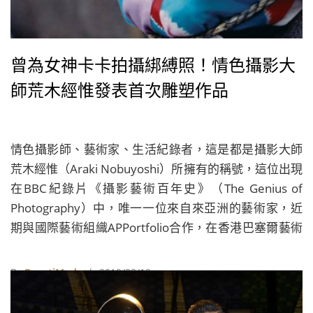
曾為女神卡卡拍攝綁縛照！情色攝影大
師荒木經惟發表首次雕塑作品
情色攝影師、藝術家、生活紀錄者，這是都是攝影大師
荒木經惟（Araki Nobuyoshi）所擁有的稱號，這位出現
在BBC紀錄片《攝影藝術百年史》（The Genius of
Photography）中，唯一一位來自來亞洲的藝術家，近
期與國際藝術組織APPortfolio合作，在香港巴塞爾藝術
展（Art Basel）期間舉辦《The First》展覽，不僅展出
攝影作品，也首次發表雕塑《Elephant「デロン君」》
By
BeautiMode
| 2019/03/12
與《Woman「処女ゲバゲバ」》。