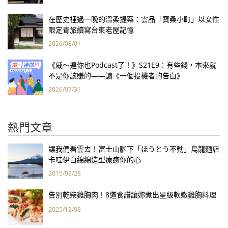
在歷史裡過一晚的溫柔提案：雲品「寶桑小町」以女性
限定青旅續寫台東老屋記憶
2026/08/01
《威～連你也Podcast了！》S21E9：有些錢，本來就
不是你該賺的——讀《一個投機者的告白》
2026/07/31
熱門文章
讓我們看雲去！富士山腳下「ほうとう不動」烏龍麵店
卡哇伊白綿綿造型療癒你的心
2015/08/28
告別乾柴雞胸肉！8道食譜讓妳煮出星級軟嫩雞胸料理
2025/12/08