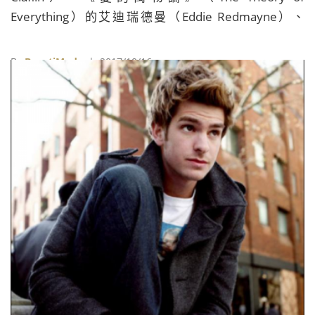
Everything）的艾迪瑞德曼（Eddie Redmayne）、
《你是我的勇氣》（Stronger）的傑克葛倫霍（Jake
Gyllenhaal），甚至是「X教授」詹姆斯麥艾維（James
By
BeautiMode
| 2017/10/16
McAvoy），這些高顏值男星接連挑戰「輪椅戲」，用
演技征服影迷。