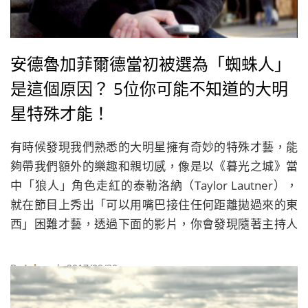
安德魯加菲爾德當初被選為「蜘蛛人」
是這個原因？ 5位你可能不知道的大明
星特殊才能！
有時候發現我們熟悉的大明星擁有奇妙的特殊才藝，能
夠帶我們額外的樂趣和親切感，像是以《暮光之城》當
中「狼人」角色走紅的泰勒洛納（Taylor Lautner），
就在節目上秀出「可以用嘴巴接住任何距離拋過來的東
西」困難才藝，透過下面的影片，你會發現隨著主持人
柯登越跑越遠，你越感到泰勒洛納這個才能有多麼不可
思議，真不愧是天生的「狼人」扮演者，還有哪些明星
By
Juksy
| 2017/09/20
擁有令人聯想不到的才能呢？