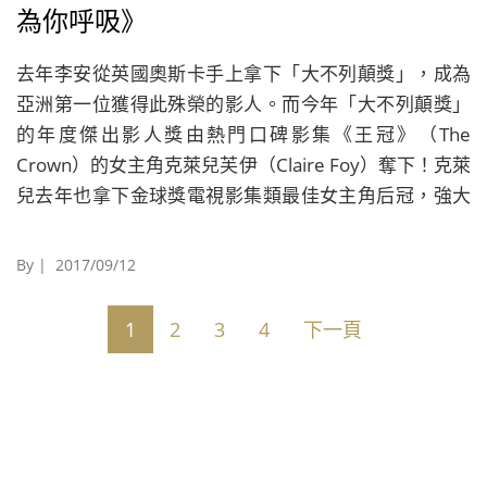
為你呼吸》
去年李安從英國奧斯卡手上拿下「大不列顛獎」，成為
亞洲第一位獲得此殊榮的影人。而今年「大不列顛獎」
的年度傑出影人獎由熱門口碑影集《王冠》（The
Crown）的女主角克萊兒芙伊（Claire Foy）奪下！克萊
兒去年也拿下金球獎電視影集類最佳女主角后冠，強大
聲勢直撲本屆艾美獎。 獲獎不斷的克萊兒芙伊片約更接
到手軟，與《鋼鐵英雄》（Hacksaw Ridge）男主角安
By | 2017/09/12
德魯加菲爾德（Andrew Garfield）合演的《我要為你呼
吸》（Breathe）備受矚目。
1
2
3
4
下一頁