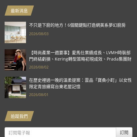
最新消息
不只是下廚的地方！6個關鍵點打造網美系夢幻廚房
2026/08/03
【時尚產業一週要事】愛馬仕業績成長、LVMH時裝部
門終結虧損、Kering轉型策略初現成效、Prada集團財
報亮眼
2026/08/02
在歷史裡過一晚的溫柔提案：雲品「寶桑小町」以女性
限定青旅續寫台東老屋記憶
2026/08/01
追蹤我們
訂閱