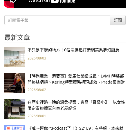
訂閱
最新文章
不只是下廚的地方！6個關鍵點打造網美系夢幻廚房
2026/08/03
【時尚產業一週要事】愛馬仕業績成長、LVMH時裝部
門終結虧損、Kering轉型策略初現成效、Prada集團財
報亮眼
2026/08/02
在歷史裡過一晚的溫柔提案：雲品「寶桑小町」以女性
限定青旅續寫台東老屋記憶
2026/08/01
《威～連你也Podcast了！》S21E9：有些錢，本來就