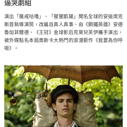
逼哭劇組
演出「魔戒咕嚕」、「猩猩凱薩」聞名全球的安迪席克
斯首執導演筒，改編自真人真事、由《鋼鐵英雄》安德
魯加菲爾德、《王冠》金球影后克萊兒芙伊攜手演出，
被外媒點名本屆奧斯卡大熱門的浪漫鉅作《我要為你呼
吸》。
By
BeautiMode
| 2017/10/25