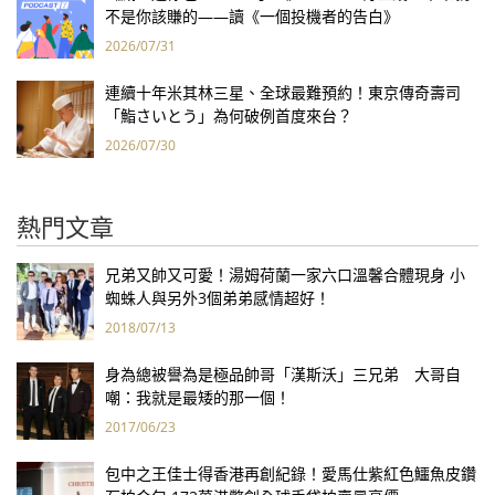
不是你該賺的——讀《一個投機者的告白》
2026/07/31
連續十年米其林三星、全球最難預約！東京傳奇壽司
「鮨さいとう」為何破例首度來台？
2026/07/30
熱門文章
兄弟又帥又可愛！湯姆荷蘭一家六口溫馨合體現身 小
蜘蛛人與另外3個弟弟感情超好！
2018/07/13
身為總被譽為是極品帥哥「漢斯沃」三兄弟 大哥自
嘲：我就是最矮的那一個！
2017/06/23
包中之王佳士得香港再創紀錄！愛馬仕紫紅色鱷魚皮鑽