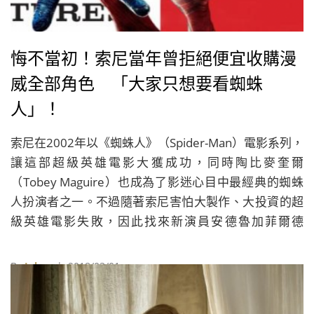
悔不當初！索尼當年曾拒絕便宜收購漫
威全部角色 「大家只想要看蜘蛛
人」！
索尼在2002年以《蜘蛛人》（Spider-Man）電影系列，
讓這部超級英雄電影大獲成功，同時陶比麥奎爾
（Tobey Maguire）也成為了影迷心目中最經典的蜘蛛
人扮演者之一。不過隨著索尼害怕大製作、大投資的超
級英雄電影失敗，因此找來新演員安德魯加菲爾德
（Andrew Garfield）再度重啟蜘蛛人系列，沒想到最終
還是以同樣的擔憂結束了安德魯加菲爾德的蜘蛛人身
By
Juksy
| 2018/03/01
份。