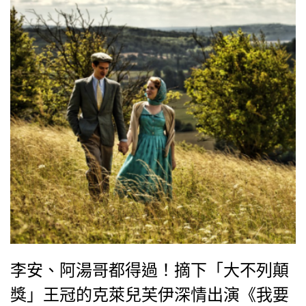
李安、阿湯哥都得過！摘下「大不列顛
獎」王冠的克萊兒芙伊深情出演《我要