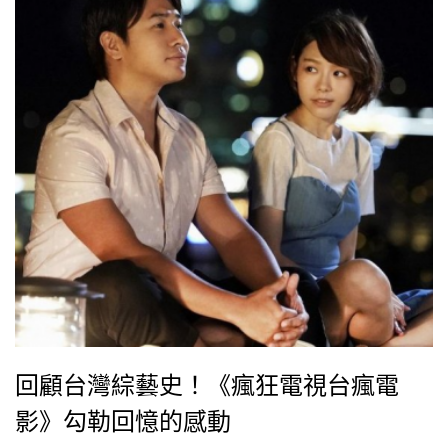
回顧台灣綜藝史！《瘋狂電視台瘋電
影》勾勒回憶的感動