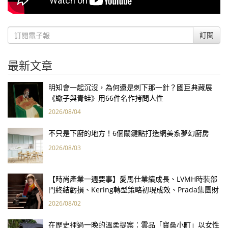
訂閱
最新文章
明知會一起沉沒，為何還是刺下那一針？國巨典藏展
《蠍子與青蛙》用66件名作拷問人性
2026/08/04
不只是下廚的地方！6個關鍵點打造網美系夢幻廚房
2026/08/03
【時尚產業一週要事】愛馬仕業績成長、LVMH時裝部
門終結虧損、Kering轉型策略初現成效、Prada集團財
報亮眼
2026/08/02
在歷史裡過一晚的溫柔提案：雲品「寶桑小町」以女性