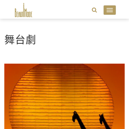
Toggle
navigatio
舞台劇