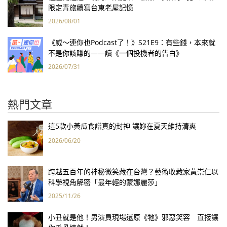
限定青旅續寫台東老屋記憶
2026/08/01
《威～連你也Podcast了！》S21E9：有些錢，本來就
不是你該賺的——讀《一個投機者的告白》
2026/07/31
熱門文章
這5款小黃瓜食譜真的封神 讓妳在夏天維持清爽
2026/06/20
跨越五百年的神秘微笑藏在台灣？藝術收藏家黃崇仁以
科學視角解密「最年輕的蒙娜麗莎」
2025/11/26
小丑就是他！男演員現場還原《牠》邪惡笑容 直接讓