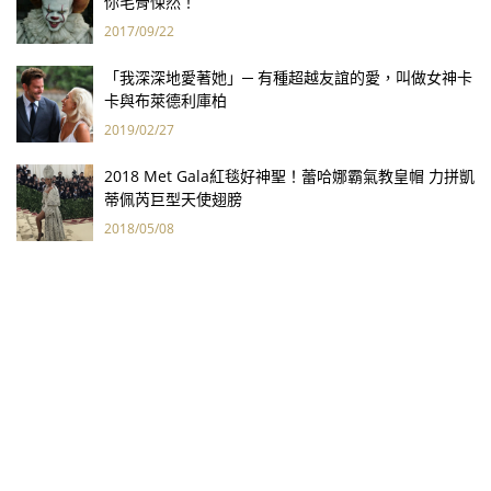
你毛骨悚然！
2017/09/22
「我深深地愛著她」─ 有種超越友誼的愛，叫做女神卡
卡與布萊德利庫柏
2019/02/27
2018 Met Gala紅毯好神聖！蕾哈娜霸氣教皇帽 力拼凱
蒂佩芮巨型天使翅膀
2018/05/08