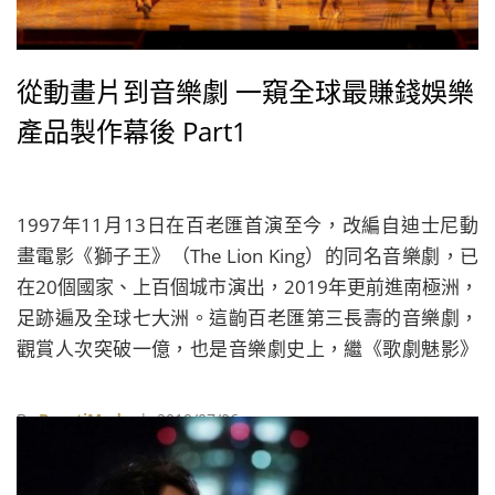
從動畫片到音樂劇 一窺全球最賺錢娛樂
產品製作幕後 Part1
1997年11月13日在百老匯首演至今，改編自迪士尼動
畫電影《獅子王》（The Lion King）的同名音樂劇，已
在20個國家、上百個城市演出，2019年更前進南極洲，
足跡遍及全球七大洲。這齣百老匯第三長壽的音樂劇，
觀賞人次突破一億，也是音樂劇史上，繼《歌劇魅影》
（The Phantom of the Opera）之後，第二齣創下此紀
錄的表演。
By
BeautiMode
| 2019/07/06