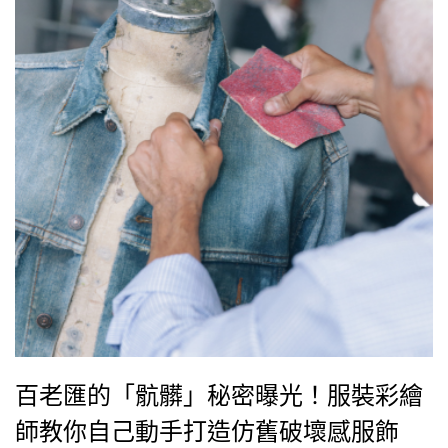
百老匯的「骯髒」秘密曝光！服裝彩繪
師教你自己動手打造仿舊破壞感服飾