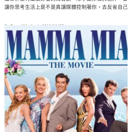
讓你思考生活上是不是真讓媒體控制著你，去反省自己
和社會 。」如今這齣好評不斷的高人氣戲碼，更被改編
為電影上映。
By
BeautiMode
| 2019/01/27