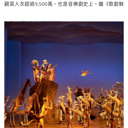
觀賞人次超過9,500萬，也是音樂劇史上，繼《歌劇魅
影》（The Phantom of the Opera）之後，第二齣創下
此紀錄的表演。
By
BeautiMode
| 2019/07/06