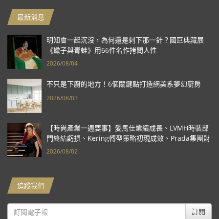
最新消息
明知會一起沉沒，為何還是刺下那一針？國巨典藏展
《蠍子與青蛙》用66件名作拷問人性
2026/08/04
不只是下廚的地方！6個關鍵點打造網美系夢幻廚房
2026/08/03
【時尚產業一週要事】愛馬仕業績成長、LVMH時裝部
門終結虧損、Kering轉型策略初現成效、Prada集團財
報亮眼
2026/08/02
追蹤我們
訂閱