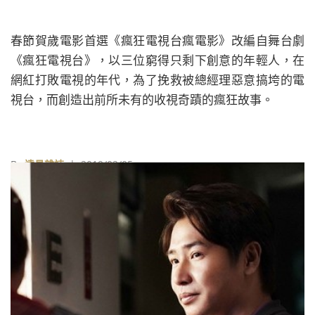
春節賀歲電影首選《瘋狂電視台瘋電影》改編自舞台劇
《瘋狂電視台》，以三位窮得只剩下創意的年輕人，在
網紅打敗電視的年代，為了挽救被總經理惡意搞垮的電
視台，而創造出前所未有的收視奇蹟的瘋狂故事。
By
遠見雜誌
| 2019/02/05