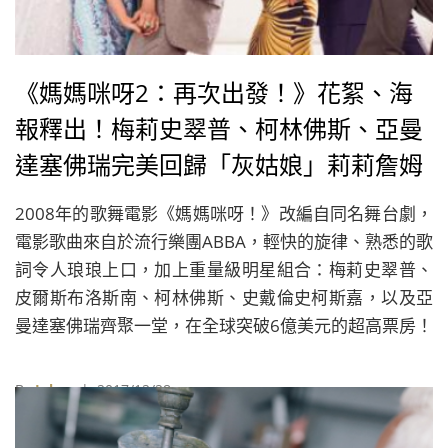
《媽媽咪呀2：再次出發！》花絮、海
報釋出！梅莉史翠普、柯林佛斯、亞曼
達塞佛瑞完美回歸「灰姑娘」莉莉詹姆
斯甜美加盟
2008年的歌舞電影《媽媽咪呀！》改編自同名舞台劇，
電影歌曲來自於流行樂團ABBA，輕快的旋律、熟悉的歌
詞令人琅琅上口，加上重量級明星組合：梅莉史翠普、
皮爾斯布洛斯南、柯林佛斯、史戴倫史柯斯嘉，以及亞
曼達塞佛瑞齊聚一堂，在全球突破6億美元的超高票房！
如今相隔將近10週年，《媽媽咪呀2：再次出發！》花
絮、海報日前釋出，卡司近乎全員回歸，還新加入「灰
By
Juksy
| 2017/12/28
姑娘」莉莉詹姆斯扮演年輕版的梅莉史翠普！