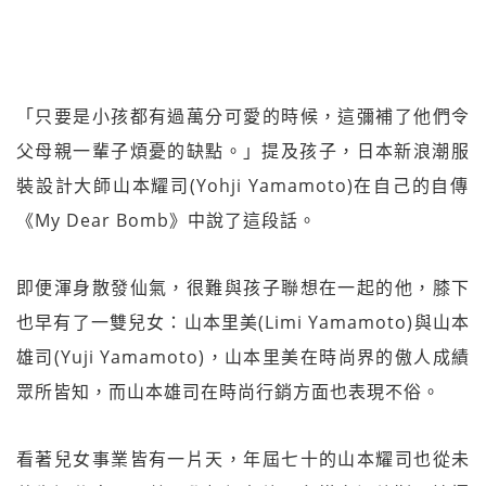
「只要是小孩都有過萬分可愛的時候，這彌補了他們令
父母
親一輩子煩憂的缺點。」提及孩子，日本新浪潮服
裝設計大
師山本耀司(Yohji Yamamoto)在自己的自傳
《My Dear Bomb》中說了這段話。
即便渾身散發仙氣，很難與孩子聯想在一起的他，膝下
也早
有了一雙兒女：山本里美(Limi Yamamoto)與山本
雄司(Yuji Yamamoto)，山本里美在時尚界的傲人成績
眾所皆
知，而山本雄司在時尚行銷方面也表現不俗。
看著兒女事業皆有一片天，年屆七十的山本耀司也從未