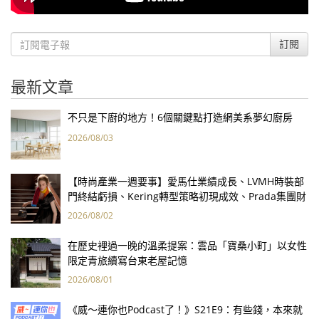
訂閱
最新文章
不只是下廚的地方！6個關鍵點打造網美系夢幻廚房
2026/08/03
【時尚產業一週要事】愛馬仕業績成長、LVMH時裝部
門終結虧損、Kering轉型策略初現成效、Prada集團財
報亮眼
2026/08/02
在歷史裡過一晚的溫柔提案：雲品「寶桑小町」以女性
限定青旅續寫台東老屋記憶
2026/08/01
《威～連你也Podcast了！》S21E9：有些錢，本來就