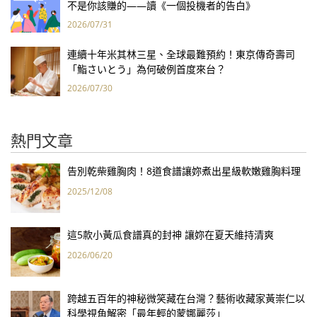
不是你該賺的——讀《一個投機者的告白》
2026/07/31
連續十年米其林三星、全球最難預約！東京傳奇壽司
「鮨さいとう」為何破例首度來台？
2026/07/30
熱門文章
告別乾柴雞胸肉！8道食譜讓妳煮出星級軟嫩雞胸料理
2025/12/08
這5款小黃瓜食譜真的封神 讓妳在夏天維持清爽
2026/06/20
跨越五百年的神秘微笑藏在台灣？藝術收藏家黃崇仁以
科學視角解密「最年輕的蒙娜麗莎」