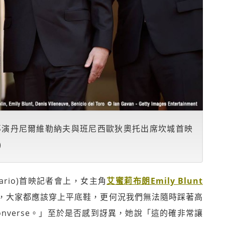
導演丹尼爾維勒納夫與班尼西歐狄奧托出席坎城首映
)
ario)首映記者會上，女主角
艾蜜莉布朗Emily Blunt
，大家都應該穿上平底鞋，更何況我們無法隨時踩著高
nverse。」至於是否感到訝異，她說「這的確非常讓