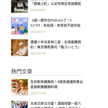
「寶桑小町」以女性限定青旅續寫
台東老屋記憶
2026/08/01
《威～連你也Podcast了！》
S21E9：有些錢，本來就不是你該
賺的——讀《一個投機者的告白》
2026/07/31
連續十年米其林三星、全球最難預
約！東京傳奇壽司「鮨さいとう」
為何破例首度來台？
2026/07/30
熱門文章
告別乾柴雞胸肉！8道食譜讓妳煮出
星級軟嫩雞胸料理
2025/12/08
兄弟又帥又可愛！湯姆荷蘭一家六