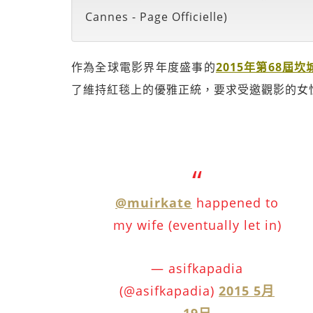
Cannes - Page Officielle)
作為全球電影界年度盛事的
2015年第68屆
了維持紅毯上的優雅正統，要求受邀觀影的女
@muirkate
happened to
my wife (eventually let in)
— asifkapadia
(@asifkapadia)
2015 5月
19日