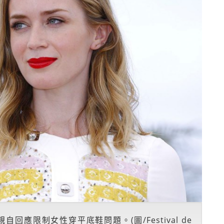
應限制女性穿平底鞋問題。(圖/Festival de