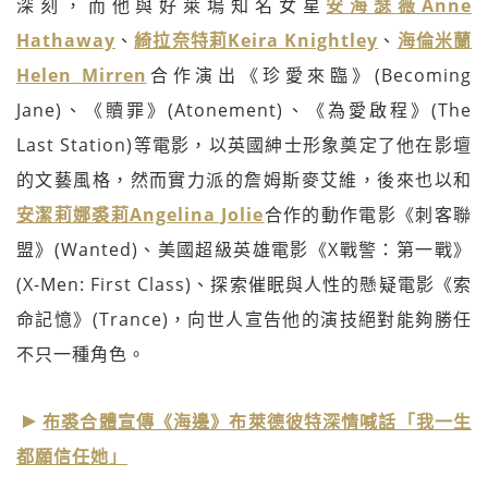
深刻，而他與好萊塢知名女星
安海瑟薇Anne
Hathaway
、
綺拉奈特莉Keira Knightley
、
海倫米蘭
Helen Mirren
合作演出《珍愛來臨》(Becoming
Jane)、《贖罪》(Atonement)、《為愛啟程》(The
Last Station)等電影，以英國紳士形象奠定了他在影壇
的文藝風格，然而實力派的詹姆斯麥艾維，後來也以和
安潔莉娜裘莉Angelina Jolie
合作的動作電影《刺客聯
盟》(Wanted)、美國超級英雄電影《X戰警：第一戰》
(X-Men: First Class)、探索催眠與人性的懸疑電影《索
命記憶》(Trance)，向世人宣告他的演技絕對能夠勝任
不只一種角色。
布裘合體宣傳《海邊》布萊德彼特深情喊話「我一生
都願信任她」