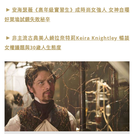
安海瑟薇《高年級實習生》成時尚女強人 女神自曝
好萊塢試鏡失敗秘辛
非主流古典美人綺拉奈特莉Keira Knightley 暢談
女權議題與30歲人生態度