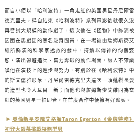
而自小便以「哈利波特」一角走紅的英國男星丹尼爾雷
德克里夫，稱自結束《哈利波特》系列電影後就很久沒
再嘗試大規模的動作戲了，這次他在《怪物》中飾演被
囚困在馬戲團的無名駝背團員，在一場被由詹姆斯麥艾
維所飾演的科學家拯救的戲中，持續以傳神的佝僂姿
態，演出躲避追兵、奮力奔逃的動作場面，讓人不禁讚
嘆他在演技上的進步與努力，有別於在《哈利波特》中
的斯文儒雅形象，丹尼爾雷德克里夫這次一頭蓬鬆長髮
的造型也令人耳目一新；而他也與詹姆斯麥艾維同為當
紅的英國男星一拍即合，在首度合作中便擁有好默契。
英倫新星泰隆艾格頓Taron Egerton《金牌特務》
初登大銀幕挑戰特務型男