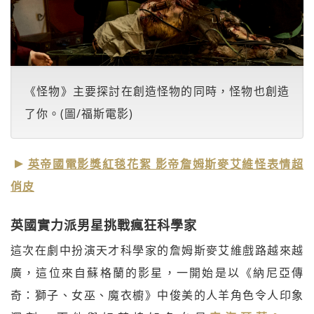
《怪物》主要探討在創造怪物的同時，怪物也創造
了你。(圖/福斯電影)
英帝國電影獎紅毯花絮 影帝詹姆斯麥艾維怪表情超
俏皮
英國實力派男星挑戰瘋狂科學家
這次在劇中扮演天才科學家的詹姆斯麥艾維戲路越來越
廣，這位來自蘇格蘭的影星，一開始是以《納尼亞傳
奇：獅子、女巫、魔衣櫥》中俊美的人羊角色令人印象