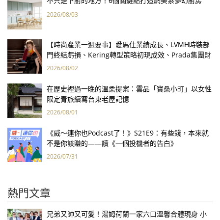
不只是下廚的地方！6個關鍵點打造網美系夢幻廚房
2026/08/03
【時尚產業一週要事】愛馬仕業績成長、LVMH時裝部
門終結虧損、Kering轉型策略初現成效、Prada集團財
報亮眼
2026/08/02
在歷史裡過一晚的溫柔提案：雲品「寶桑小町」以女性
限定青旅續寫台東老屋記憶
2026/08/01
《威～連你也Podcast了！》S21E9：有些錢，本來就
不是你該賺的——讀《一個投機者的告白》
2026/07/31
熱門文章
兄弟又帥又可愛！湯姆荷蘭一家六口溫馨合體現身 小