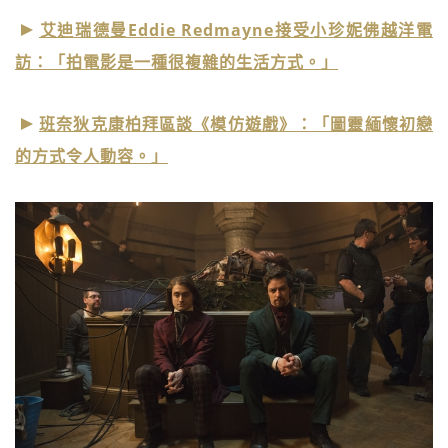
艾迪瑞德曼Eddie Redmayne接受小珍妮佛越洋電
訪：「拍電影是一種很複雜的生活方式。」
班奈狄克康柏拜區談《模仿遊戲》：「圖靈緬懷初戀
的方式令人動容。」