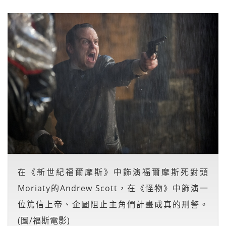
在《新世紀福爾摩斯》中飾演福爾摩斯死對頭
Moriaty的Andrew Scott，在《怪物》中飾演一
位篤信上帝、企圖阻止主角們計畫成真的刑警。
(圖/福斯電影)