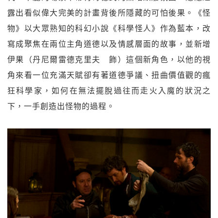
露出看似偉大完美的計畫背後所隱藏的可怕後果。《怪
物》以大眾熟知的科幻小說《科學怪人》作為藍本，改
寫成聚焦在兩位主角道德以及情感層面的故事，並新增
伊果（丹尼爾雷德克里夫 飾）這個新角色，以他的視
角來看一位充滿天賦卻有著道德爭議、扭曲價值觀的瘋
狂科學家，如何在無法擺脫過往而走火入魔的狀況之
下，一手創造出怪物的過程。