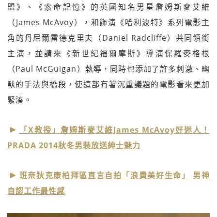
盟》、《索命記憶》的英國知名男星詹姆斯麥艾維
（James McAvoy），和飾演《哈利波特》系列電影主
角的丹尼爾雷德克里夫（Daniel Radcliffe）共同領銜
主演，並請來《新世紀福爾摩斯》導演保羅麥格根
（Paul McGuigan）執導，同時也添加了許多刺激、幽
默的手法與橋段，使這部有著沉重議題的電影看來更加
緊湊。
「X教授」詹姆斯麥艾維James McAvoy好迷人！
PRADA 2014秋冬男裝放送紳士魅力
班奈狄克康柏拜區直言自拍「浪費美好生命」 男神
自認工作最性感