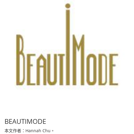
BEAUTIMODE
本文作者：Hannah Chu。