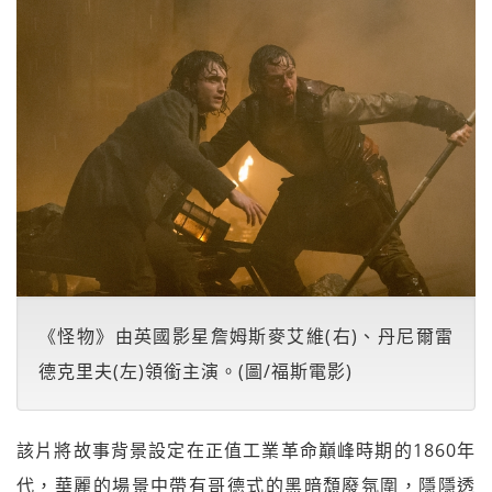
《怪物》由英國影星詹姆斯麥艾維(右)、丹尼爾雷
德克里夫(左)領銜主演。(圖/福斯電影)
該片將故事背景設定在正值工業革命巔峰時期的1860年
代，華麗的場景中帶有哥德式的黑暗頹廢氛圍，隱隱透