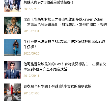
蜘蛛人與另外3個弟弟感情超好！
2018/07/13
潔西卡雀絲坦對談天才導演札維耶多藍Xavier Dolan：
「無論角色多麼邊緣化，對我來說，當他們開口，說的
都是我心裡的話。」
2015/01/31
牛仔褲縮水怎麼辦？3個超實用技巧讓妳輕鬆拯救心愛
牛仔褲！
2025/09/20
他可能是全球最帥的Gay！麥特波莫卻告白：出櫃後父
母氣到6個月完全不跟我說話...
2017/05/11
買衣服也有學問！4招打造小資女的聰明衣櫥
2015/01/05