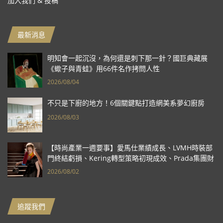
加入我們 & 投稿
最新消息
明知會一起沉沒，為何還是刺下那一針？國巨典藏展
《蠍子與青蛙》用66件名作拷問人性
2026/08/04
不只是下廚的地方！6個關鍵點打造網美系夢幻廚房
2026/08/03
【時尚產業一週要事】愛馬仕業績成長、LVMH時裝部
門終結虧損、Kering轉型策略初現成效、Prada集團財
報亮眼
2026/08/02
追蹤我們