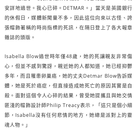
安詳地過世。我心已碎。DETMAR。」當天是英國銀行
的休假日，媒體新聞量不多，因此這位向來以古怪、誇
張帽飾著稱的時尚指標的死訊，在隔日登上了各大報章
雜誌的頭版。
Isabella Blow過世時年僅48歲，她的死讓親友非常傷
心，但並不感到驚訝，親近她的人都知道，她已經抑鬱
多年，而且罹患卵巢癌，她的丈夫Detmar Blow告訴媒
體，她是死於癌症，但直接造成她死亡的原因其實是自
殺。面對這個令人心碎的結果，曾受她提攜且與她交情
匪淺的帽飾設計師Philip Treacy表示，「這只是個小細
節，Isabella沒有任何悲情的地方，她總是派對上的靈
魂人物。」