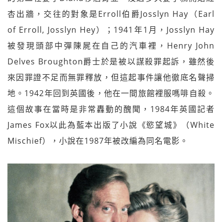
杏出牆，交往的對象是Erroll伯爵Josslyn Hay（Earl
of Erroll, Josslyn Hey）；1941年1月，Josslyn Hay
被發現頭部中彈陳屍在自己的汽車裡，Henry John
Delves Broughton爵士於是被以謀殺罪起訴，雖然後
來因罪證不足而無罪釋放，但這起事件讓他徹底名聲掃
地。1942年回到英國後，他在一間旅館裡服嗎啡自殺。
這個故事在當時是非常轟動的醜聞，1984年英國記者
James Fox以此為藍本出版了小說《慾望城》（White
Mischief），小說在1987年被改編為同名電影。