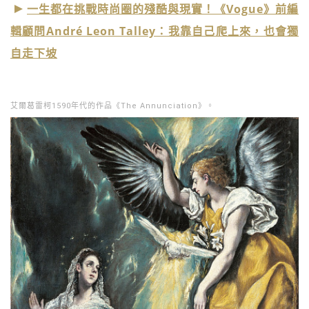
一生都在挑戰時尚圈的殘酷與現實！《Vogue》前編
輯顧問André Leon Talley：我靠自己爬上來，也會獨
自走下坡
艾爾葛雷柯1590年代的作品《The Annunciation》。