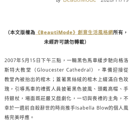
by
（本文版權為
《BeautiMode》創意生活風格網
所有，
未經許可請勿轉載）
2007年5月15日下午三點，一輛黑色馬車緩步馳向格洛
斯特大教堂（Gloucester Cathedral），準備迎接從
教堂內被抬出的棺木；蓋著黑絲絨的棺木上綴滿白色玫
瑰，引導馬車的禮賓人員披著黑色披風、頭戴高帽、手
持銀杖，場面既莊嚴又戲劇化，一切與喪禮的主角，不
幸於一週前自殺辭世的時尚推手Isabella Blow的個人風
格完美呼應。