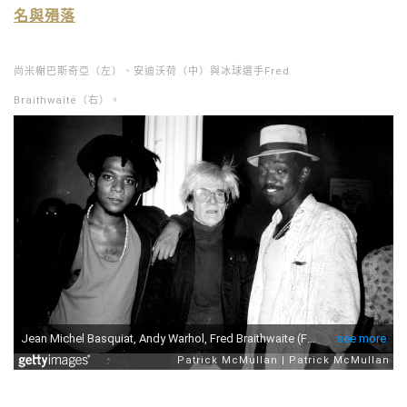
名與殞落
尚米榭巴斯奇亞（左）、安迪沃荷（中）與冰球選手Fred
Braithwaite（右）。