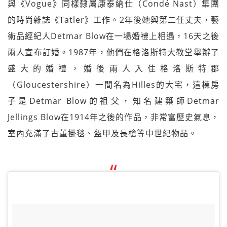
與《Vogue》同樣隸屬康泰納仕（Condé Nast）集團
的時尚雜誌《Tatler》工作。2年後她與第二任丈夫，藝
術品經紀人Detmar Blow在一場婚禮上相遇，16天之後
兩人宣布訂婚。1987年，他們在格洛斯特大教堂舉辦了
盛大的婚禮，婚後兩人入住格洛斯特郡
（Gloucestershire）一間名為Hilles的大宅，這棟房
子是Detmar Blow的祖父，知名建築師Detmar
Jellings Blow在1914年之後的作品，非常富歷史氣息，
室內充滿了古董掛毯、盔甲及長槍等中世紀物品。