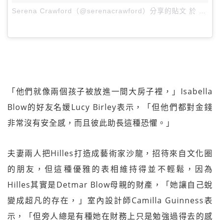
Serena Crawford（@serenacrawford）分享的貼文
於
PDT 
「他們就像兩個孩子被放進一間大房子裡，」Isabella
Blow的好友名媛Lucy Birley表示，「但他們都對金錢
非常沒有安全感，而且彼此助長這種恐懼。」
夫妻兩人把Hilles打造成藝術家沙龍，招待來自文化圈
的朋友，但這種優雅的表相維持得並不輕鬆，因為
Hilles其實是Detmar Blow母親的財產，「她讓自己蛻
變成超凡的存在，」室內設計師Camilla Guinness表
示，「但旁人總是有種她在財務上只是勉強過得去的感