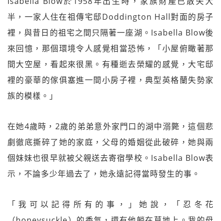
Isabella Blow於1958年出生時，家族財產已散失大
半，一家人住在祖傳宅邸Doddington Hall對面的房子
裡，與昔日的祖宅之間只隔著一座湖。Isabella Blow後
來回憶，那個環境令人感覺相當恐怖，「小屋俯瞰著那
間大空屋，看起來很黑。有種逝去榮耀的感覺，大宅邸
裡的豪華的傢俱塞進一間小房子裡，典型英格蘭失勢家
族的模樣。」
在她4歲時，2歲的弟弟意外家門口的湖中溺斃，這個悲
劇徹底撕碎了她的家庭，父母的婚姻從此破碎，她與兩
個妹妹也很早就被父親送去寄宿學校。Isabella Blow表
示，不論多少年過去了，她永遠記得當時發生的事。
「我可以記得所有的事，」她說，「忍冬花
（honeysuckle）的香氣，還有他躺在草地上。我的母