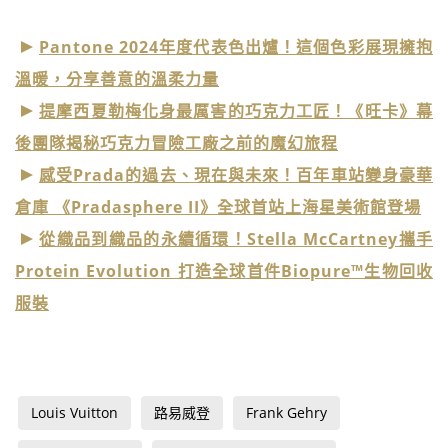
Pantone 2024年度代表色出爐！這個色彩展現擁抱
溫暖，分享善意的溫柔力量
提摩西夏勒梅化身最厲害的巧克力工匠！《旺卡》幕
後團隊揭秘巧克力冒險工廠之前的魔幻旅程
感受Prada的過去、現在與未來！百年車站變身豪華
倉庫 《Pradasphere II》全球首站上海星美術館登場
從織品到織品的永續循環！Stella McCartney攜手
Protein Evolution 打造全球首件Biopure™生物回收
服裝
Louis Vuitton
路易威登
Frank Gehry