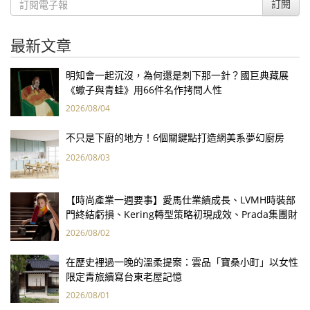
訂閱
最新文章
明知會一起沉沒，為何還是刺下那一針？國巨典藏展
《蠍子與青蛙》用66件名作拷問人性
2026/08/04
不只是下廚的地方！6個關鍵點打造網美系夢幻廚房
2026/08/03
【時尚產業一週要事】愛馬仕業績成長、LVMH時裝部
門終結虧損、Kering轉型策略初現成效、Prada集團財
報亮眼
2026/08/02
在歷史裡過一晚的溫柔提案：雲品「寶桑小町」以女性
限定青旅續寫台東老屋記憶
2026/08/01