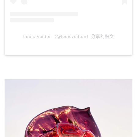
Louis Vuitton（@louisvuitton）分享的貼文