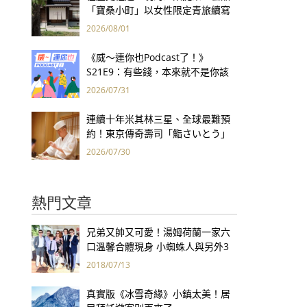
「寶桑小町」以女性限定青旅續寫
台東老屋記憶
2026/08/01
《威～連你也Podcast了！》
S21E9：有些錢，本來就不是你該
賺的——讀《一個投機者的告白》
2026/07/31
連續十年米其林三星、全球最難預
約！東京傳奇壽司「鮨さいとう」
為何破例首度來台？
2026/07/30
熱門文章
兄弟又帥又可愛！湯姆荷蘭一家六
口溫馨合體現身 小蜘蛛人與另外3
個弟弟感情超好！
2018/07/13
真實版《冰雪奇緣》小鎮太美！居