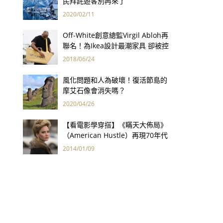
民拜託遊客別再來了
2020/02/11
Off-White創意總監Virgil Abloh再
聯名！為Ikea設計最潮家具 卻被控
抄襲？
2018/06/24
風化問題和人為破壞！復活節島的
摩艾石像會消失嗎？
2020/04/26
【看電影學穿搭】《瞞天大佈局》
（American Hustle）再現70年代
炫目華服
2014/01/09