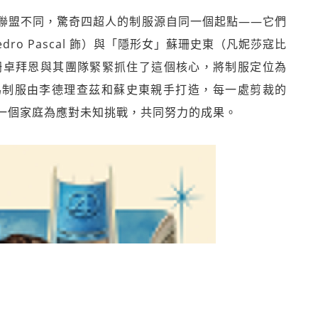
聯盟不同，驚奇四超人的制服源自同一個起點——它們
ro Pascal 飾）與「隱形女」蘇珊史東（凡妮莎寇比
。亞歷珊卓拜恩與其團隊緊緊抓住了這個核心，將制服定位為
為制服由李德理查茲和蘇史東親手打造，每一處剪裁的
一個家庭為應對未知挑戰，共同努力的成果。