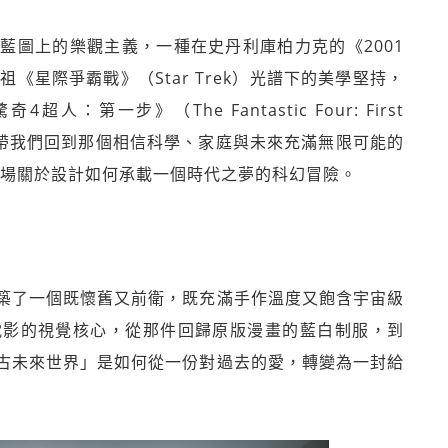
藍圖上的樂觀主義，一種在史丹利庫柏力克的《2001
y）與元祖《星際爭霸戰》（Star Trek）光譜下的美學堅持，
超人：第一步》（The Fantastic Four: First
，帶我們回到那個相信科學、家庭與未來充滿無限可能的
一場關於設計如何承載一個時代之夢的科幻冒險。
築了一個既懷舊又前衛，既充滿手作溫度又飽含宇宙級
電影的視覺核心，從那件回歸原版漫畫的藍白制服，到
古未來世界」是如何從一份對過去的愛，轉變為一封給