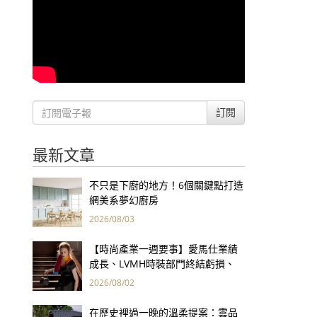
訂閱
最新文章
不只是下廚的地方！6個關鍵點打造
網美系夢幻廚房
2026/08/03
【時尚產業一週要事】愛馬仕業績
成長、LVMH時裝部門終結虧損、
Kering轉型策略初現成效、Prada
2026/08/02
集團財報亮眼
在歷史裡過一晚的溫柔提案：雲品