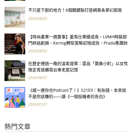
不只是下廚的地方！6個關鍵點打造網美系夢幻廚房
2026/08/03
【時尚產業一週要事】愛馬仕業績成長、LVMH時裝部
門終結虧損、Kering轉型策略初現成效、Prada集團財
報亮眼
2026/08/02
在歷史裡過一晚的溫柔提案：雲品「寶桑小町」以女性
限定青旅續寫台東老屋記憶
2026/08/01
《威～連你也Podcast了！》S21E9：有些錢，本來就
不是你該賺的——讀《一個投機者的告白》
2026/07/31
熱門文章