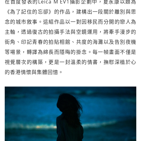
在首度發表的Leica M EV1攝影企劃中，夏永康以題為
《為了記住的忘卻》的作品，建構出一段關於離別與思
念的城市敘事。這組作品以一對因移民而分開的戀人為
主軸，透過復古的拍攝手法與空鏡運用，將牽手漫步的
街角、印記青春的拍貼相館、共度的海灘以及告別夜機
等場景，轉譯為綿長而隱晦的掛念。每一幀畫面不僅是
視覺層次的構築，更是一封溫柔的情書，撫慰深植於心
的香港情懷與集體回憶。