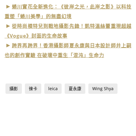
蜷川實花全新進化：《彼岸之光，此岸之影》以科技
重塑「蜷川美學」的無盡幻境
從時尚模特兒到戰地攝影先鋒！凱特溫絲蕾重現超越
《Vogue》封面的生命故事
跨界再跨界！香港攝影師夏永康與日本設計師井上嗣
也的創作實驗 在破壞中重生「混沌」生命力
攝影
徠卡
leica
夏永康
Wing Shya