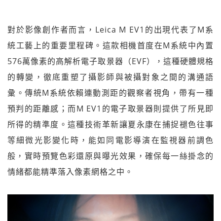
對於影像創作者而言，Leica M EV1的出現代表了M系
統工藝上的重要里程碑。這款相機首度在M系統中內置
576萬像素的高解析電子取景器（EVF），這種硬體規格
的轉變，徹底重塑了攝影師與被攝對象之間的溝通語
彙。傳統M系統依賴連動測距的觀察者視角，帶有一種
預判的距離感；而M EV1的電子取景器則提供了所見即
所得的精準度。這種技術革新讓夏永康在捕捉褪色往事
等細微光影變化時，能如同電影導演在監視器前調色
般，實時預覽色彩還原與曝光效果，確保每一絲掛念的
情緒都能精準落入像素網格之中。