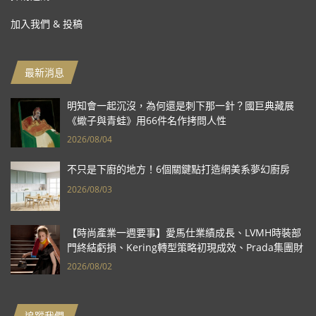
加入我們 & 投稿
最新消息
明知會一起沉沒，為何還是刺下那一針？國巨典藏展
《蠍子與青蛙》用66件名作拷問人性
2026/08/04
不只是下廚的地方！6個關鍵點打造網美系夢幻廚房
2026/08/03
【時尚產業一週要事】愛馬仕業績成長、LVMH時裝部
門終結虧損、Kering轉型策略初現成效、Prada集團財
報亮眼
2026/08/02
追蹤我們