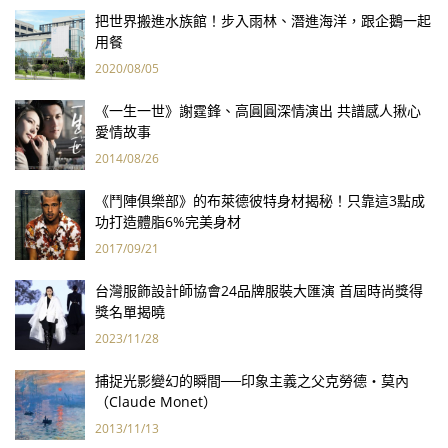
把世界搬進水族館！步入雨林、潛進海洋，跟企鵝一起
用餐
2020/08/05
《一生一世》謝霆鋒、高圓圓深情演出 共譜感人揪心
愛情故事
2014/08/26
《鬥陣俱樂部》的布萊德彼特身材揭秘！只靠這3點成
功打造體脂6%完美身材
2017/09/21
台灣服飾設計師協會24品牌服裝大匯演 首屆時尚獎得
獎名單揭曉
2023/11/28
捕捉光影變幻的瞬間──印象主義之父克勞德‧莫內
（Claude Monet）
2013/11/13