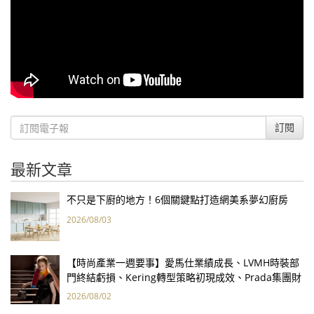
訂閱
最新文章
不只是下廚的地方！6個關鍵點打造網美系夢幻廚房
2026/08/03
【時尚產業一週要事】愛馬仕業績成長、LVMH時裝部
門終結虧損、Kering轉型策略初現成效、Prada集團財
報亮眼
2026/08/02