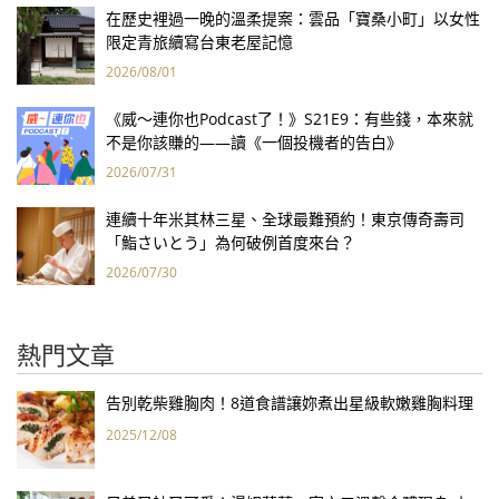
在歷史裡過一晚的溫柔提案：雲品「寶桑小町」以女性
限定青旅續寫台東老屋記憶
2026/08/01
《威～連你也Podcast了！》S21E9：有些錢，本來就
不是你該賺的——讀《一個投機者的告白》
2026/07/31
連續十年米其林三星、全球最難預約！東京傳奇壽司
「鮨さいとう」為何破例首度來台？
2026/07/30
熱門文章
告別乾柴雞胸肉！8道食譜讓妳煮出星級軟嫩雞胸料理
2025/12/08