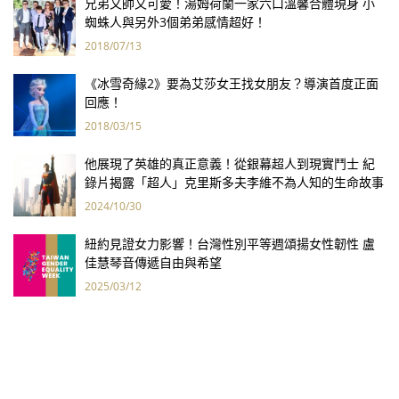
兄弟又帥又可愛！湯姆荷蘭一家六口溫馨合體現身 小
蜘蛛人與另外3個弟弟感情超好！
2018/07/13
《冰雪奇緣2》要為艾莎女王找女朋友？導演首度正面
回應！
2018/03/15
他展現了英雄的真正意義！從銀幕超人到現實鬥士 紀
錄片揭露「超人」克里斯多夫李維不為人知的生命故事
2024/10/30
紐約見證女力影響！台灣性別平等週頌揚女性韌性 盧
佳慧琴音傳遞自由與希望
2025/03/12