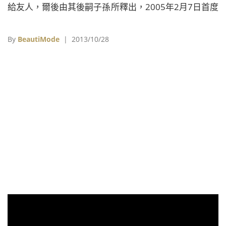
給友人，爾後由其後嗣子孫所釋出，2005年2月7日首度
出現在倫敦佳士得拍賣會，2013年6月19日在倫敦佳士
得拍賣會以121,875英鎊拍出。 1952年，未來的教宗
By
BeautiMode
| 2013/10/28
若望保祿二十三世（見註一）在第26屆威尼斯雙年展中
看到比利時畫家保羅‧德爾沃(Paul Delvaux)所創作的一
幅被釘在十字架的骷髏畫作時相當震怒，因此禁止神職
人員出席這場展覽，然而對Delvaux來說，骷髏只不過
是為了表達「人類」這個概念的「一種非常、非常、非
常強烈的表現形式」，將耶఺