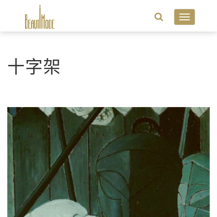
Toggle
navigatio
十字架