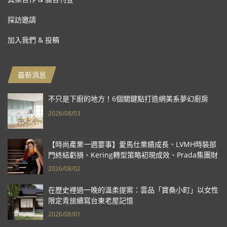
採訪邀請
加入我們 & 投稿
最新消息
不只是下廚的地方！6個關鍵點打造網美系夢幻廚房
2026/08/03
【時尚產業一週要事】愛馬仕業績成長、LVMH時裝部
門終結虧損、Kering轉型策略初現成效、Prada集團財
報亮眼
2026/08/02
在歷史裡過一晚的溫柔提案：雲品「寶桑小町」以女性
限定青旅續寫台東老屋記憶
2026/08/01