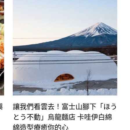
興
讓我們看雲去！富士山腳下「ほう
とう不動」烏龍麵店 卡哇伊白綿
綿造型療癒你的心