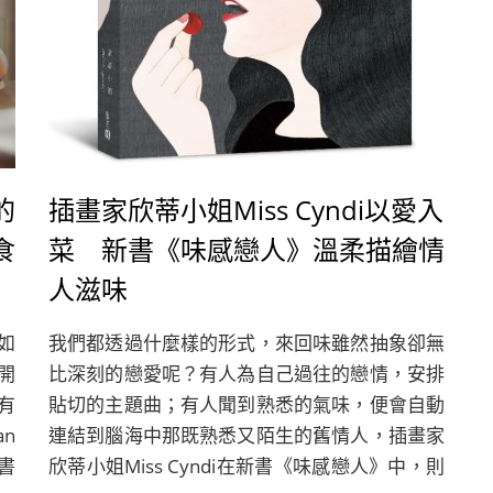
的
插畫家欣蒂小姐Miss Cyndi以愛入
食
菜 新書《味感戀人》溫柔描繪情
人滋味
如
我們都透過什麼樣的形式，來回味雖然抽象卻無
開
比深刻的戀愛呢？有人為自己過往的戀情，安排
有
貼切的主題曲；有人聞到熟悉的氣味，便會自動
n
連結到腦海中那既熟悉又陌生的舊情人，插畫家
一書
欣蒂小姐Miss Cyndi在新書《味感戀人》中，則