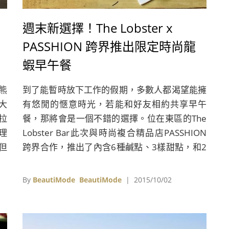
週末新選擇！The Lobster x
PASSHION 跨界推出限定時尚龍
蝦早午餐
熊
到了能暫時放下工作的假期，多數人都渴望能擁
坪大
有悠閒的愜意時光，若能和好友相約共享早午
拉
餐，那將會是一個不錯的選擇。位在東區的The
理
Lobster Bar此次與時尚複合精品店PASSHION
不但
跨界合作，推出了內含6種鹹點、3樣甜點，和2
是
杯創意調酒的「THE PASSHION SET週末限定雙
。
人早午餐組合」，以融入時尚品味的餐點攻佔消
By
BeautiMode
BeautiMode
| 2015/10/02
費者味蕾。