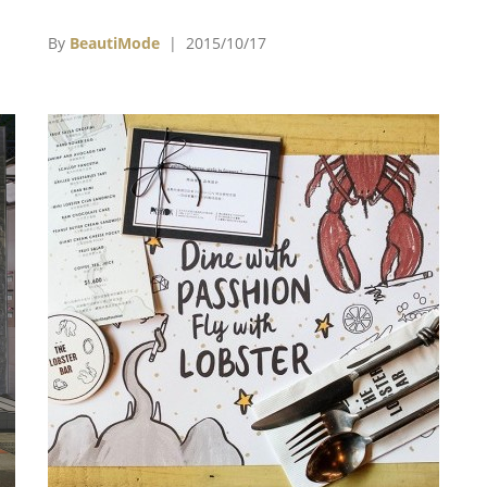
食
用味覺將戀愛對象歸類，勾勒出愛情的模樣。
都
By
BeautiMode
| 2015/10/17
例
」