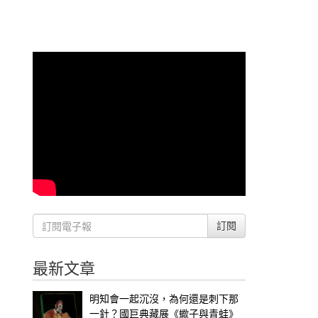
訂閱
最新文章
明知會一起沉沒，為何還是刺下那
一針？國巨典藏展《蠍子與青蛙》