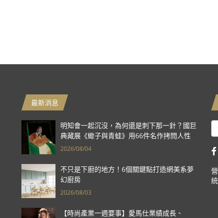
最新消息
明知會一起沉沒，為何還是刺下那一針？國巨
典藏展《蠍子與青蛙》用66件名作拷問人性
2026/08/04
不只是下廚的地方！6個關鍵點打造網美系夢
營
幻廚房
統
2026/08/03
【時尚產業一週要事】愛馬仕業績成長、