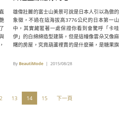
直
雄偉壯麗的富士山美景可說是日本人引以為傲的
艷
象徵，不過在這海拔高3776公尺的日本第一山
了
中，其實藏匿著一處保證你看到會驚呼「卡哇
與
伊」的白綿綿造型建築，但是這幢像雲朵又像麻
，
糬的房屋，究竟葫蘆裡賣的是什麼藥，是糖果旗
艦店還是博物館呢？告訴你這些答案通通都錯！
其實這個坐落於日本山梨縣富士山南面的巨大白
By
BeautiMode
| 2015/08/28
色建築，它的真實身分為一間專賣蔬菜烏龍麵，
店名為「ほうとう不動」(HOTO FUDO) 的餐
廳；整棟建築物是由保坂猛建築事務所(Takeshi
Hosaka Architects)設計，團隊們在設計初期便
2
13
14
15
下一頁
希望能打造出一座完美融合山丘與雲朵形狀的特
色建築物，讓饕客們能夠在介於自然與