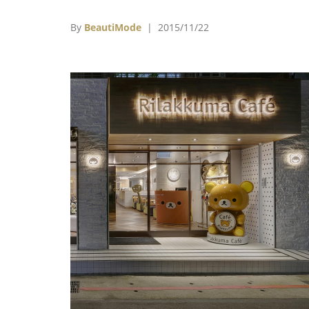
《美味的饗宴：法國美食家談吃》就談到了飲
對工作狀態的影響，他寫道，「身體無時無刻
By
BeautiMode
| 2015/11/22
吸收著營養，就算是休息、睡眠與作夢也不
外，在這個過程中不同的是，我們不用進食。