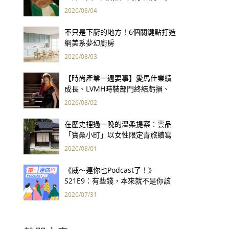
用66件名作拷問人性
2026/08/04
不只是下廚的地方！6個關鍵點打造
網美系夢幻廚房
2026/08/03
【時尚產業一週要事】愛馬仕業績
成長、LVMH時裝部門終結虧損、
Kering轉型策略初現成效、Prada
2026/08/02
集團財報亮眼
在歷史裡過一晚的溫柔提案：雲品
「寶桑小町」以女性限定青旅續寫
台東老屋記憶
2026/08/01
《威～連你也Podcast了！》
S21E9：有些錢，本來就不是你該
賺的——讀《一個投機者的告白》
2026/07/31