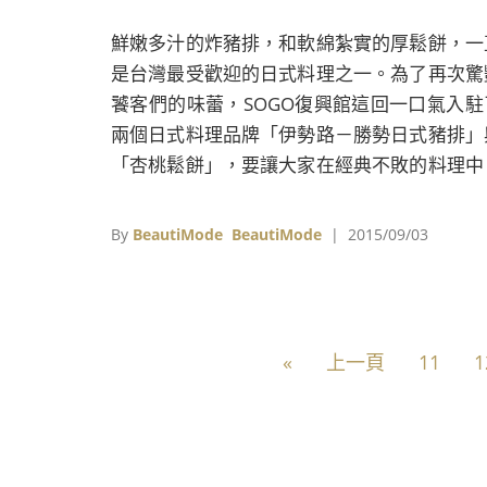
鮮嫩多汁的炸豬排，和軟綿紮實的厚鬆餅，一
是台灣最受歡迎的日式料理之一。為了再次驚
饕客們的味蕾，SOGO復興館這回一口氣入駐
兩個日式料理品牌「伊勢路－勝勢日式豬排」
「杏桃鬆餅」，要讓大家在經典不敗的料理中
品嚐到嶄新的想法與全然不同的改變。
By
BeautiMode
BeautiMode
| 2015/09/03
«
上一頁
11
1