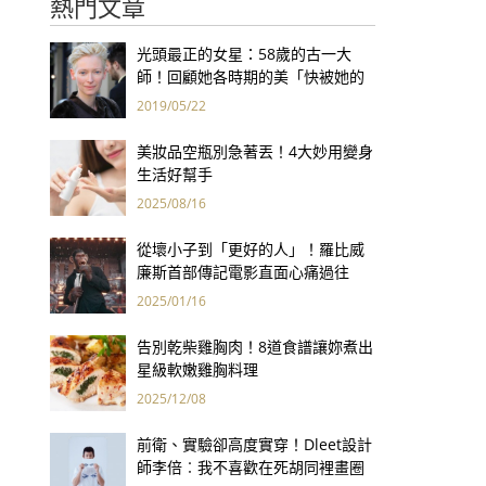
熱門文章
光頭最正的女星：58歲的古一大
師！回顧她各時期的美「快被她的
空靈給吸進去了！」
2019/05/22
美妝品空瓶別急著丟！4大妙用變身
生活好幫手
2025/08/16
從壞小子到「更好的人」！羅比威
廉斯首部傳記電影直面心痛過往
「這情節」每每讓他心碎
2025/01/16
告別乾柴雞胸肉！8道食譜讓妳煮出
星級軟嫩雞胸料理
2025/12/08
前衛、實驗卻高度實穿！Dleet設計
師李倍︰我不喜歡在死胡同裡畫圈