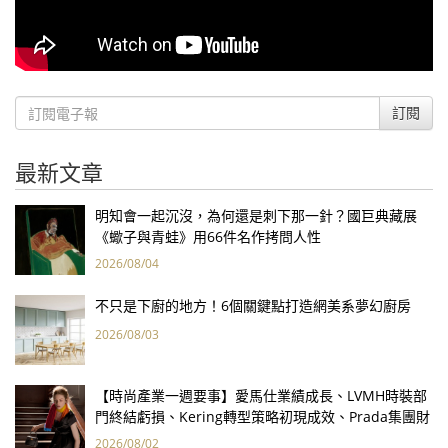
訂閱
最新文章
明知會一起沉沒，為何還是刺下那一針？國巨典藏展
《蠍子與青蛙》用66件名作拷問人性
2026/08/04
不只是下廚的地方！6個關鍵點打造網美系夢幻廚房
2026/08/03
【時尚產業一週要事】愛馬仕業績成長、LVMH時裝部
門終結虧損、Kering轉型策略初現成效、Prada集團財
報亮眼
2026/08/02