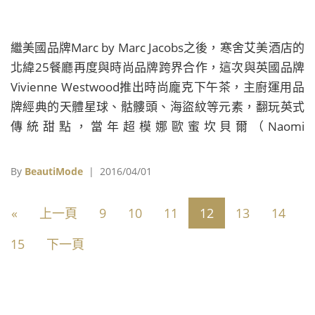
繼美國品牌Marc by Marc Jacobs之後，寒舍艾美酒店的
北緯25餐廳再度與時尚品牌跨界合作，這次與英國品牌
Vivienne Westwood推出時尚龐克下午茶，主廚運用品
牌經典的天體星球、骷髏頭、海盜紋等元素，翻玩英式
傳統甜點，當年超模娜歐蜜坎貝爾（Naomi
Campbell）穿著Vivienne Westwood的恨天高，在伸展
台上令人印象深刻的一摔，也在主廚的巧思下，成為英
By
BeautiMode
| 2016/04/01
式司康的靈感。
«
上一頁
9
10
11
12
13
14
15
下一頁