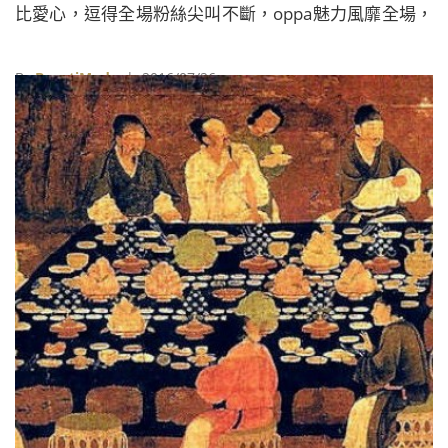
比愛心，逗得全場粉絲尖叫不斷，oppa魅力風靡全場，
參加完活動，更前往品嘗香港美食，大啖辣蟹。
By
BeautiMode
| 2016/07/26