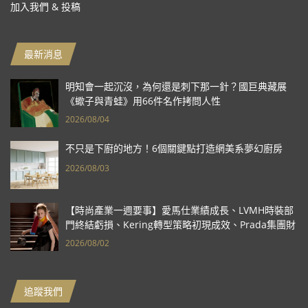
加入我們 & 投稿
最新消息
明知會一起沉沒，為何還是刺下那一針？國巨典藏展
《蠍子與青蛙》用66件名作拷問人性
2026/08/04
不只是下廚的地方！6個關鍵點打造網美系夢幻廚房
2026/08/03
【時尚產業一週要事】愛馬仕業績成長、LVMH時裝部
門終結虧損、Kering轉型策略初現成效、Prada集團財
報亮眼
2026/08/02
追蹤我們