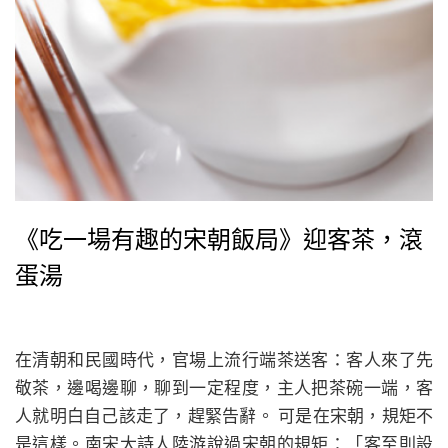
《吃一場有趣的宋朝飯局》迎客茶，滾
蛋湯
在清朝和民國時代，官場上流行端茶送客：客人來了先
敬茶，邊喝邊聊，聊到一定程度，主人把茶碗一端，客
人就明白自己該走了，趕緊告辭。 可是在宋朝，規矩不
是這樣。南宋大詩人陸游說過宋朝的規矩：「客至則設