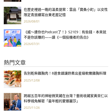
在歷史裡過一晚的溫柔提案：雲品「寶桑小町」以女性
限定青旅續寫台東老屋記憶
2026/08/01
《威～連你也Podcast了！》S21E9：有些錢，本來就
不是你該賺的——讀《一個投機者的告白》
2026/07/31
熱門文章
告別乾柴雞胸肉！8道食譜讓妳煮出星級軟嫩雞胸料理
2025/12/08
跨越五百年的神秘微笑藏在台灣？藝術收藏家黃崇仁以
科學視角解密「最年輕的蒙娜麗莎」
2025/11/26