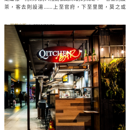
茶，客去則設湯......上至官府，下至里閭，莫之或
廢。」客人來了，端茶迎客，客人離開的時候，則送上
一道湯，從官場到民間都是這樣，沒有人敢壞了這個規
By
時報出版
| 2016/06/09
矩。所以宋朝不是端茶送客，而是端湯送客。