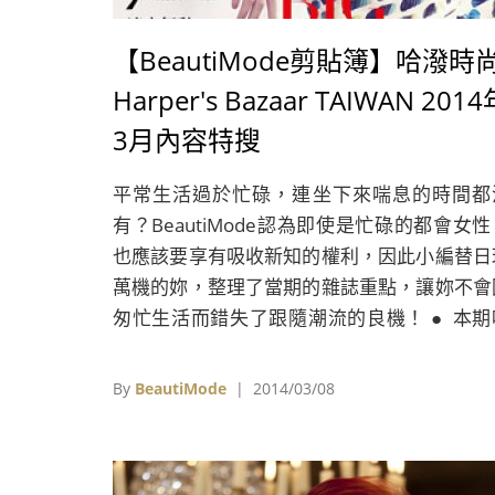
【BeautiMode剪貼簿】哈潑時
Harper's Bazaar TAIWAN 201
3月內容特搜
平常生活過於忙碌，連坐下來喘息的時間都
有？BeautiMode認為即使是忙碌的都會女性
也應該要享有吸收新知的權利，因此小編替日
萬機的妳，整理了當期的雜誌重點，讓妳不會
匆忙生活而錯失了跟隨潮流的良機！ ● 本期
潑時尚的封面人物，是最近從古裝戲老面孔，
換跑道演出好萊塢動作片《詭影任務：傑克
By
BeautiMode
| 2014/03/08
恩》（Jack Ryan: Shadow Recruit）的女星
奈特莉（Keira Knightley），經常以古典扮
現在螢光幕前的她，形容這次接演時裝動作片