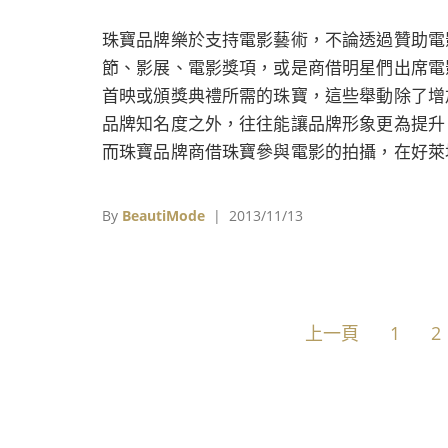
珠寶品牌樂於支持電影藝術，不論透過贊助電
節、影展、電影獎項，或是商借明星們出席電
首映或頒獎典禮所需的珠寶，這些舉動除了增
品牌知名度之外，往往能讓品牌形象更為提升
而珠寶品牌商借珠寶參與電影的拍攝，在好萊
早就行之有年，但礙於電影題材的關係，珠寶
牌直接參與電影合作的機會其實不像服裝品牌
By
BeautiMode
| 2013/11/13
麼普遍，往往是涉及到王公貴族、上流社會、
份顯赫的富豪這類題材，加上有大卡司大製作
才有機會在電影中一睹這些高級珠寶的風采。
電影中採用真正的珠寶，無非是希望讓角色人
上一頁
1
2
的塑造更有說服力，珠寶品牌也藉此達到