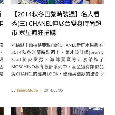
尚
【2014秋冬巴黎時裝週】名人看
4年
秀(三) CHANEL伸展台變身時尚超
市 眾星瘋狂搶購
沒
老佛爺卡爾拉格斐親自顧CHANEL新鮮水果攤 在
，
2014秋冬米蘭時裝週上，鬼才設計師Jeremy
理
Scott將麥當勞、海綿寶寶等元素帶進了
因
MOSCHINO秋冬設計系列中，甚至還有類似品
哈
牌CHANEL的經典LOOK，優雅與幽默的結合令
轉
人會心一笑；不過正牌CHANEL也不是省油的
萊
燈，在2014秋冬巴黎裝週上，時尚老佛爺卡爾
By
BeautiMode
| 2014/03/05
綺拉
拉格斐Karl Lagerfeld乾脆將秀場直接變身購物
相出
中心(Chanel Shopping Center)，在這時尚超市
就
中，所有商品無論是吃的還是家用的，全都是