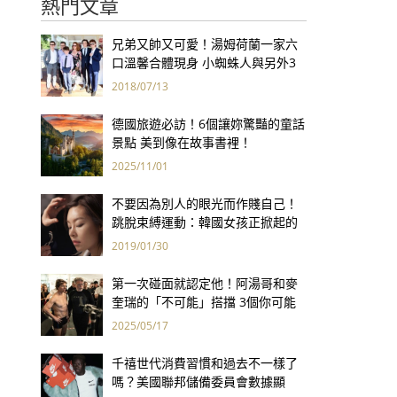
熱門文章
兄弟又帥又可愛！湯姆荷蘭一家六
口溫馨合體現身 小蜘蛛人與另外3
個弟弟感情超好！
2018/07/13
德國旅遊必訪！6個讓妳驚豔的童話
景點 美到像在故事書裡！
2025/11/01
不要因為別人的眼光而作賤自己！
跳脫束縛運動：韓國女孩正掀起的
素顏革命
2019/01/30
第一次碰面就認定他！阿湯哥和麥
奎瑞的「不可能」搭擋 3個你可能
不知道的小故事
2025/05/17
千禧世代消費習慣和過去不一樣了
嗎？美國聯邦儲備委員會數據顯