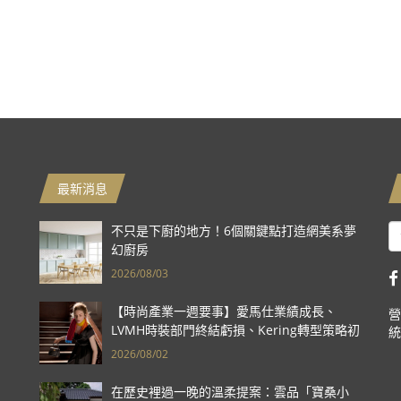
最新消息
不只是下廚的地方！6個關鍵點打造網美系夢
幻廚房
2026/08/03
【時尚產業一週要事】愛馬仕業績成長、
營
LVMH時裝部門終結虧損、Kering轉型策略初
統
現成效、Prada集團財報亮眼
2026/08/02
在歷史裡過一晚的溫柔提案：雲品「寶桑小