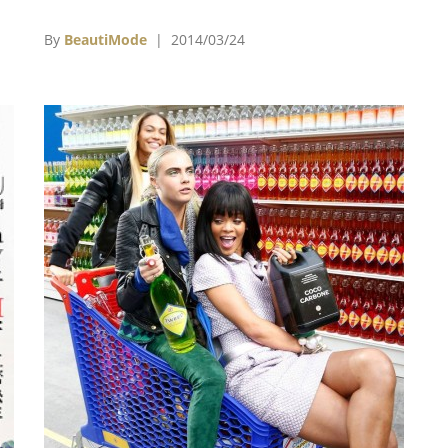
香水代言人以來，三度替品牌拍攝形象廣告。本
次廣告由曾多次與綺拉合作的英國導演喬萊特
By
BeautiMode
| 2014/03/24
Joe Wright執導，內容則以「She's not there」
為主題，只見廣告中綺拉奈特莉再度化身為神秘
的香奈兒摩登女郎，上一秒還在展現高貴優雅的
魅力誘惑男主角，下一秒卻消失的無影蹤，在來
去自如間享受著男主角的愛慕和追逐。 此次
Chanel Coco Mademoiselle摩登香水形象照則
仍由攝影師Mario Testino操刀，綺拉奈特莉在
鏡頭下完全展現出迷人