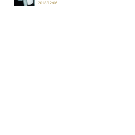
示：沒啥大不同，美國年輕人只是
2018/12/06
更窮了而已！