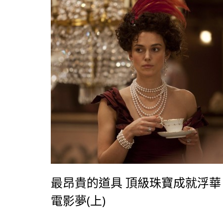
像是在吃爆米花一樣：「有時人們需要來點爆
花，而有時人們需要爆爆米花。」接演這部片
她來說是種解放，拋開對自己的懷疑，࡟
最昂貴的道具 頂級珠寶成就浮華
電影夢(上)