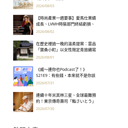
2026/08/03
【時尚產業一週要事】愛馬仕業績
成長、LVMH時裝部門終結虧損、
Kering轉型策略初現成效、Prada
2026/08/02
集團財報亮眼
在歷史裡過一晚的溫柔提案：雲品
「寶桑小町」以女性限定青旅續寫
台東老屋記憶
2026/08/01
《威～連你也Podcast了！》
S21E9：有些錢，本來就不是你該
賺的——讀《一個投機者的告白》
2026/07/31
連續十年米其林三星、全球最難預
約！東京傳奇壽司「鮨さいとう」
為何破例首度來台？
2026/07/30