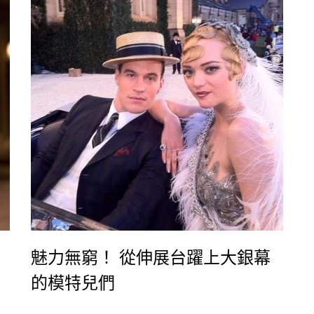
米
Made in CHANEL，各類商品也都印上經典的雙
對
C Logo，創意十足。 本次2014秋冬CHANEL設
計走向時尚生活風格，充滿運動休閒的元素是本
季設計主軸，服裝顏色也不像過往總是單調沉穩
的色系，從粉紅、亮橘到青綠等色Ŀ
魅力無窮！ 從伸展台躍上大銀幕
的模特兒們