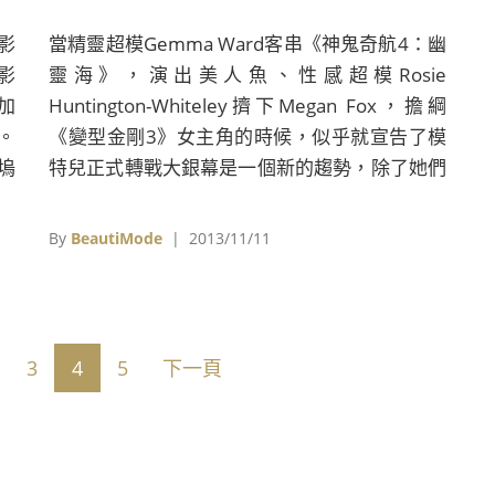
影
當精靈超模Gemma Ward客串《神鬼奇航4：幽
影
靈海》，演出美人魚、性感超模Rosie
加
Huntington-Whiteley擠下Megan Fox，擔綱
。
《變型金剛3》女主角的時候，似乎就宣告了模
塢
特兒正式轉戰大銀幕是一個新的趨勢，除了她們
品
之外，還有哪些超大咖模特兒也參與過電影的演
那
出呢？
By
BeautiMode
| 2013/11/11
身
，
而
物
3
4
5
下一頁