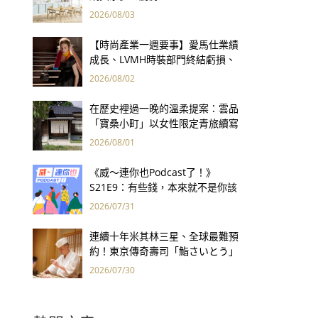
2026/08/03
【時尚產業一週要事】愛馬仕業績
成長、LVMH時裝部門終結虧損、
Kering轉型策略初現成效、Prada
2026/08/02
集團財報亮眼
在歷史裡過一晚的溫柔提案：雲品
「寶桑小町」以女性限定青旅續寫
台東老屋記憶
2026/08/01
《威～連你也Podcast了！》
S21E9：有些錢，本來就不是你該
賺的——讀《一個投機者的告白》
2026/07/31
連續十年米其林三星、全球最難預
約！東京傳奇壽司「鮨さいとう」
為何破例首度來台？
2026/07/30