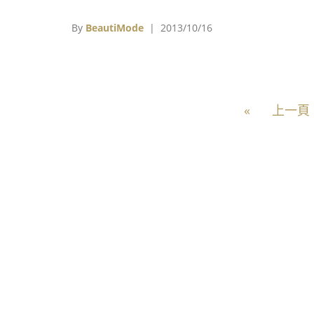
表現亮眼的潔西卡艾芭、梅根福克斯、潘妮洛
克魯茲、莎莉賽隆，本次都在榜單中段，表現
By
BeautiMode
| 2013/10/16
通；另外，不少過去眾人心中的性感女神，如
莉貝瑞、亞曼達賽佛瑞、蜜拉喬娃維琪等，皆
拋在榜單後段。更值得一提的是，已故影星葛
絲凱莉與瑪麗蓮夢露在本次票選中也各佔一個
«
上一頁
次，看來儘管世代交替了，傳奇巨星的風采，
是永不過時的。「2013年《帝國雜誌