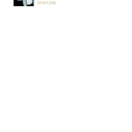
示：沒啥大不同，美國年輕人只是
2018/12/06
更窮了而已！