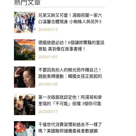
熱門文章
兄弟又帥又可愛！湯姆荷蘭一家六
口溫馨合體現身 小蜘蛛人與另外3
個弟弟感情超好！
2018/07/13
德國旅遊必訪！6個讓妳驚豔的童話
景點 美到像在故事書裡！
2025/11/01
不要因為別人的眼光而作賤自己！
跳脫束縛運動：韓國女孩正掀起的
素顏革命
2019/01/30
第一次碰面就認定他！阿湯哥和麥
奎瑞的「不可能」搭擋 3個你可能
不知道的小故事
2025/05/17
千禧世代消費習慣和過去不一樣了
嗎？美國聯邦儲備委員會數據顯