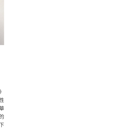
》
最性
華
的
下