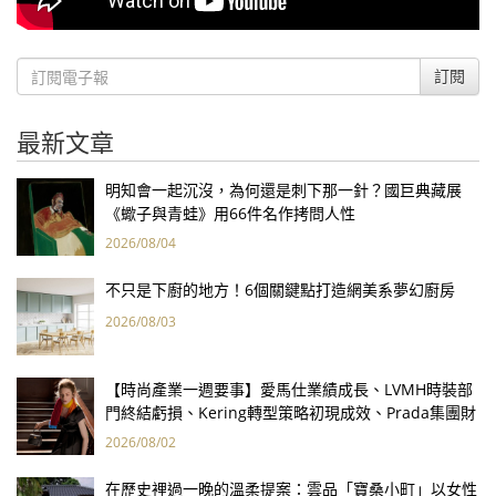
訂閱
最新文章
明知會一起沉沒，為何還是刺下那一針？國巨典藏展
《蠍子與青蛙》用66件名作拷問人性
2026/08/04
不只是下廚的地方！6個關鍵點打造網美系夢幻廚房
2026/08/03
【時尚產業一週要事】愛馬仕業績成長、LVMH時裝部
門終結虧損、Kering轉型策略初現成效、Prada集團財
報亮眼
2026/08/02
在歷史裡過一晚的溫柔提案：雲品「寶桑小町」以女性