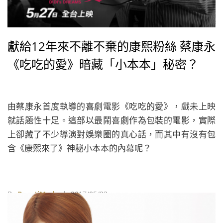
獻給12年來不離不棄的康熙粉絲 蔡康永
《吃吃的愛》暗藏「小本本」秘密？
由蔡康永首度執導的喜劇電影《吃吃的愛》，戲未上映
就話題性十足。這部以最鬧喜劇作為包裝的電影，實際
上卻藏了不少導演對娛樂圈的真心話，而其中有沒有包
含《康熙來了》神秘小本本的內幕呢？
By
BeautiMode
| 2017/05/23