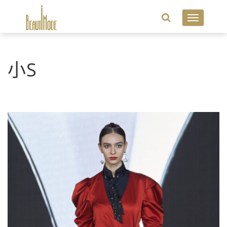
Toggle
navigatio
小S