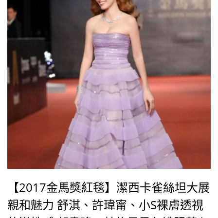
能有驚喜感。
【2017金馬獎紅毯】潔西卡雀絲坦大展
親和魅力 舒淇、許瑋甯、小S裸膚透視