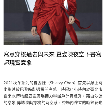
寫意穿梭過去與未來 夏姿陳夜空下書寫
超現實意象
2021秋冬系列的夏姿陳（Shiatzy Chen）首先以線上時
尚影片於巴黎時裝週揭開序幕，時隔24小時內於臺北市
自來水博物館庭園廣場接力舉辦戶外實體秀，藉由沙漏
的意象 傳遞流動穿梭的時空感，秀場內佇立的時鐘花也