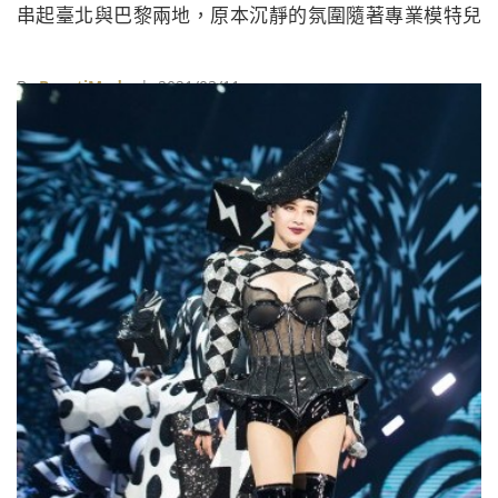
串起臺北與巴黎兩地，原本沉靜的氛圍隨著專業模特兒
們的律動而美好，藉由70年代的「Power Dressing」理
念，以力量傳承，秉持信念度過艱困的時刻。
By
BeautiMode
| 2021/03/11