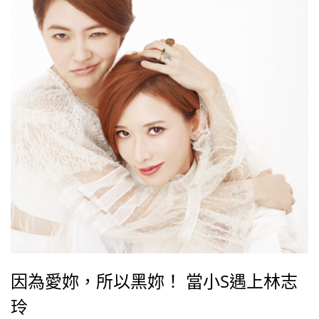
因為愛妳，所以黑妳！ 當小S遇上林志
玲