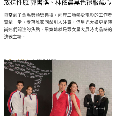
放送性感 郭書瑤、林依晨黑色禮服藏心
機
每當到了金馬獎頒獎典禮，兩岸三地熱愛電影的工作者
齊聚一堂，獎落誰家固然引人注意，但星光大道更是時
尚迷們關注的焦點，畢竟這就是眾女星大展時尚品味的
決戰主場。
By
BeautiMode
| 2017/11/26