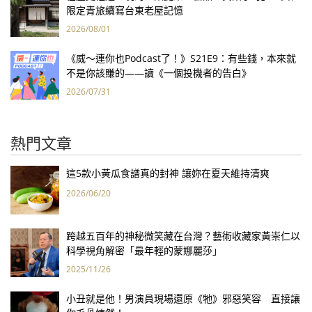
限定青旅續寫台東老屋記憶
2026/08/01
《威～連你也Podcast了！》S21E9：有些錢，本來就
不是你該賺的——讀《一個投機者的告白》
2026/07/31
熱門文章
這5款小黃瓜食譜真的封神 讓妳在夏天維持清爽
2026/06/20
跨越五百年的神秘微笑藏在台灣？藝術收藏家黃崇仁以
科學視角解密「最年輕的蒙娜麗莎」
2025/11/26
小丑就是他！男演員現場還原《牠》邪惡笑容 直接讓