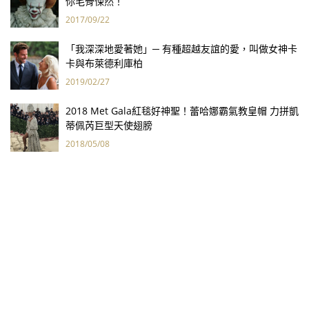
你毛骨悚然！
2017/09/22
「我深深地愛著她」─ 有種超越友誼的愛，叫做女神卡
卡與布萊德利庫柏
2019/02/27
2018 Met Gala紅毯好神聖！蕾哈娜霸氣教皇帽 力拼凱
蒂佩芮巨型天使翅膀
2018/05/08