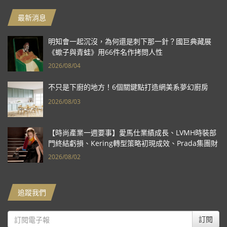
最新消息
明知會一起沉沒，為何還是刺下那一針？國巨典藏展
《蠍子與青蛙》用66件名作拷問人性
2026/08/04
不只是下廚的地方！6個關鍵點打造網美系夢幻廚房
2026/08/03
【時尚產業一週要事】愛馬仕業績成長、LVMH時裝部
門終結虧損、Kering轉型策略初現成效、Prada集團財
報亮眼
2026/08/02
追蹤我們
訂閱