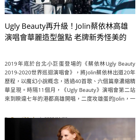
Ugly Beauty再升級！Jolin蔡依林高雄
演唱會華麗造型盤點 老牌新秀怪美的
2019年底於台北小巨蛋登場的《蔡依林Ugly Beauty
2019-2020世界巡迴演唱會》，將Jolin蔡依林出道20年
歷程，以魔幻小說概念，透過40首歌、六個篇章濃縮精
華呈現。時隔11個月，《Ugly Beauty》演唱會第二站
來到睽違七年的港都高雄開唱，二度攻雄蛋的Jolin，一
連兩個週末開了6場演唱會，除了找回自世界各地的16
名菁英舞者，也特別在舞台道具、造型和音樂上給足新
By
BeautiMode
| 2020/11/30
意，更邀請到頑童MJ116、Hebe田馥甄、伍佰和小S徐
熙娣等人擔任嘉賓，讓就算已看過台北場的粉絲，依舊