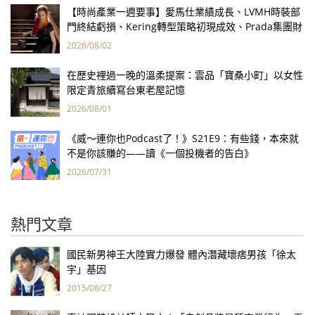
【時尚產業一週要事】愛馬仕業績成長、LVMH時裝部
門終結虧損、Kering轉型策略初現成效、Prada集團財
報亮眼
2026/08/02
在歷史裡過一晚的溫柔提案：雲品「寶桑小町」以女性
限定青旅續寫台東老屋記憶
2026/08/01
《威～連你也Podcast了！》S21E9：有些錢，本來就
不是你該賺的——讀《一個投機者的告白》
2026/07/31
熱門文章
國民新男神王大陸實力爆發 體內潛藏壞痞男孩「徐太
宇」基因
2015/08/27