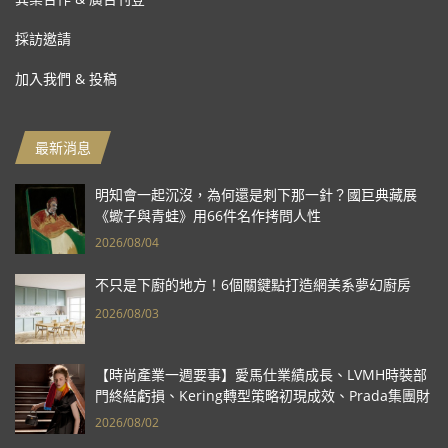
採訪邀請
加入我們 & 投稿
最新消息
明知會一起沉沒，為何還是刺下那一針？國巨典藏展
《蠍子與青蛙》用66件名作拷問人性
2026/08/04
不只是下廚的地方！6個關鍵點打造網美系夢幻廚房
2026/08/03
【時尚產業一週要事】愛馬仕業績成長、LVMH時裝部
門終結虧損、Kering轉型策略初現成效、Prada集團財
報亮眼
2026/08/02