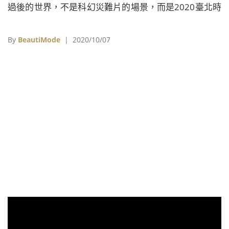
過後的世界，不是科幻災難片的場景，而是2020臺北時
裝週數位主題展演的「數位神遊」（Virtual Escape）展
廳。
By
BeautiMode
| 2020/10/07