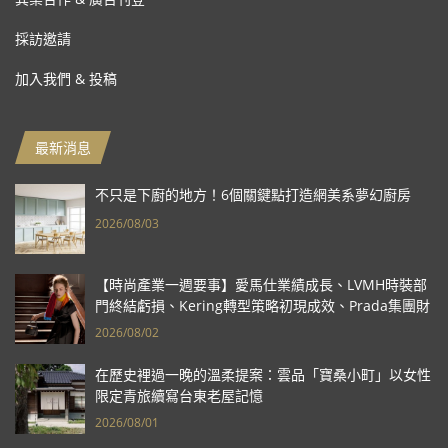
採訪邀請
加入我們 & 投稿
最新消息
不只是下廚的地方！6個關鍵點打造網美系夢幻廚房
2026/08/03
【時尚產業一週要事】愛馬仕業績成長、LVMH時裝部
門終結虧損、Kering轉型策略初現成效、Prada集團財
報亮眼
2026/08/02
在歷史裡過一晚的溫柔提案：雲品「寶桑小町」以女性
限定青旅續寫台東老屋記憶
2026/08/01