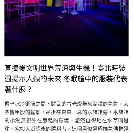
直搗後文明世界荒涼與生機！臺北時裝
週揭示人類的未來 冬眠艙中的服裝代表
著什麼？
昏暗冰冷鋼筋之間，醒目的螢光燈帶來詭譎的氣氛，太
空機甲般的輪廓，吊掛在奄奄一息的水族箱旁，水族箱
的小魚無視外在嚴酷的環境，悠然自得地在水草間遊
移，宛如大滅絕後的勝利者，這個看似遭極端氣候摧殘