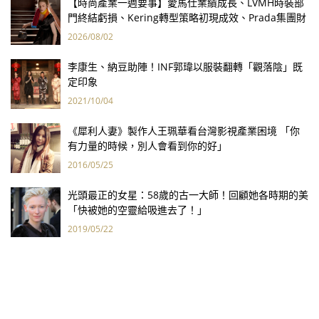
【時尚產業一週要事】愛馬仕業績成長、LVMH時裝部
門終結虧損、Kering轉型策略初現成效、Prada集團財
報亮眼
2026/08/02
李康生、納豆助陣！INF郭瑋以服裝翻轉「觀落陰」既
定印象
2021/10/04
《犀利人妻》製作人王珮華看台灣影視產業困境 「你
有力量的時候，別人會看到你的好」
2016/05/25
光頭最正的女星：58歲的古一大師！回顧她各時期的美
「快被她的空靈給吸進去了！」
2019/05/22