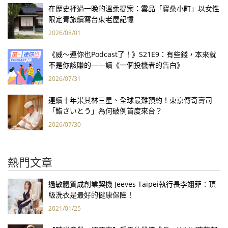
在歷史裡過一晚的溫柔提案：雲品「寶桑小町」以女性
限定青旅續寫台東老屋記憶
2026/08/01
《威～連你也Podcast了！》S21E9：有些錢，本來就
不是你該賺的——讀《一個投機者的告白》
2026/07/31
連續十年米其林三星、全球最難預約！東京傳奇壽司
「鮨さいとう」為何破例首度來台？
2026/07/30
熱門文章
過敏體質成創業契機 Jeeves Taipei執行長李翊菲：頂
級洗衣是最好的健康保險！
2021/01/25