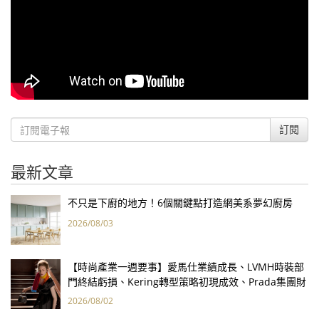
訂閱
最新文章
不只是下廚的地方！6個關鍵點打造網美系夢幻廚房
2026/08/03
【時尚產業一週要事】愛馬仕業績成長、LVMH時裝部
門終結虧損、Kering轉型策略初現成效、Prada集團財
報亮眼
2026/08/02