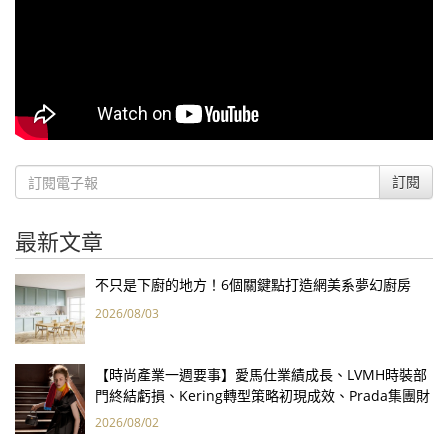
訂閱
最新文章
不只是下廚的地方！6個關鍵點打造網美系夢幻廚房
2026/08/03
【時尚產業一週要事】愛馬仕業績成長、LVMH時裝部
門終結虧損、Kering轉型策略初現成效、Prada集團財
報亮眼
2026/08/02