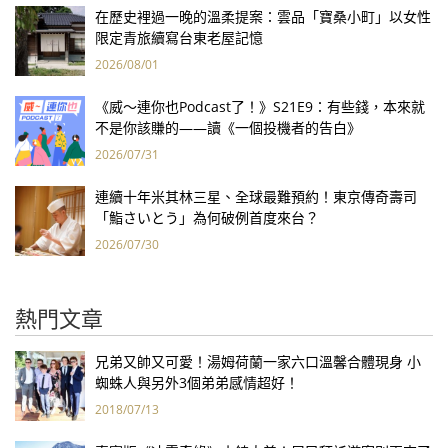
在歷史裡過一晚的溫柔提案：雲品「寶桑小町」以女性
限定青旅續寫台東老屋記憶
2026/08/01
《威～連你也Podcast了！》S21E9：有些錢，本來就
不是你該賺的——讀《一個投機者的告白》
2026/07/31
連續十年米其林三星、全球最難預約！東京傳奇壽司
「鮨さいとう」為何破例首度來台？
2026/07/30
熱門文章
兄弟又帥又可愛！湯姆荷蘭一家六口溫馨合體現身 小
蜘蛛人與另外3個弟弟感情超好！
2018/07/13