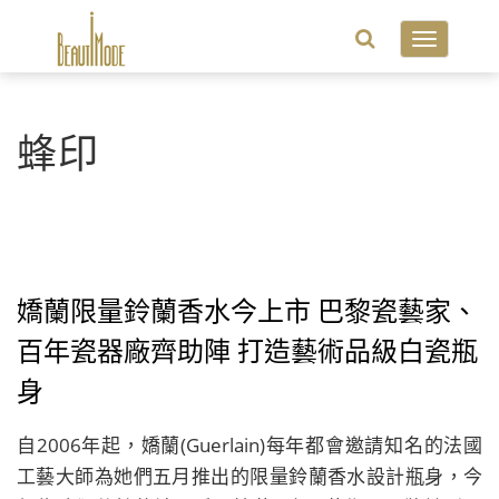
Toggle
navigatio
蜂印
嬌蘭限量鈴蘭香水今上市 巴黎瓷藝家、
百年瓷器廠齊助陣 打造藝術品級白瓷瓶
身
自2006年起，嬌蘭(Guerlain)每年都會邀請知名的法國
工藝大師為她們五月推出的限量鈴蘭香水設計瓶身，今