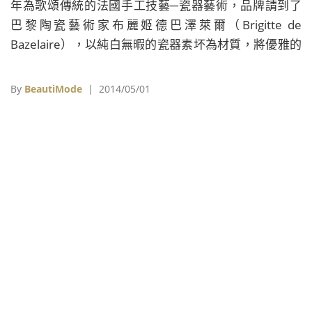
年為歌頌傳統的法國手工技藝─瓷器藝術，品牌請到了
巴黎陶瓷藝術家布麗姬德巴澤萊爾（Brigitte de
Bazelaire），以純白無暇的瓷器素坏為材質，將優雅的
山谷百合浮雕裝飾在經典帝王蜂印瓶上。 布麗姬德巴澤
萊爾的創作靈感往往來自大自然，作品基調鮮明燦爛，
By
BeautiMode
| 2014/05/01
同時擁有極度的細緻感。這次她也特別與1825年成立的
瓷器製造商瓷器工廠（Les Porcelaines de la
Fabrique）合作。 首先，布麗姬德巴澤萊爾在拉坏轆轤
上塑造出瓶架的形狀，再以此製造石膏模具，雕刻出圖
案。 隨後將模具送交瓷器工廠的