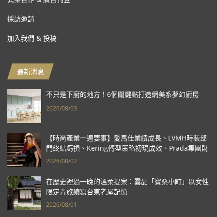
採訪邀請
加入我們 & 投稿
最新消息
不只是下廚的地方！6個關鍵點打造網美系夢幻廚房
2026/08/03
【時尚產業一週要事】愛馬仕業績成長、LVMH時裝部
門終結虧損、Kering轉型策略初現成效、Prada集團財
報亮眼
2026/08/02
在歷史裡過一晚的溫柔提案：雲品「寶桑小町」以女性
限定青旅續寫台東老屋記憶
2026/08/01