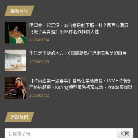
最新消息
明知會一起沉沒，為何還是刺下那一針？國巨典藏展
《蠍子與青蛙》用66件名作拷問人性
2026/08/04
不只是下廚的地方！6個關鍵點打造網美系夢幻廚房
2026/08/03
【時尚產業一週要事】愛馬仕業績成長、LVMH時裝部
門終結虧損、Kering轉型策略初現成效、Prada集團財
報亮眼
2026/08/02
追蹤我們
訂閱