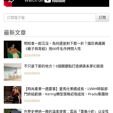
訂閱
最新文章
明知會一起沉沒，為何還是刺下那一針？國巨典藏展
《蠍子與青蛙》用66件名作拷問人性
2026/08/04
不只是下廚的地方！6個關鍵點打造網美系夢幻廚房
2026/08/03
【時尚產業一週要事】愛馬仕業績成長、LVMH時裝部
門終結虧損、Kering轉型策略初現成效、Prada集團財
報亮眼
2026/08/02
在歷史裡過一晚的溫柔提案：雲品「寶桑小町」以女性