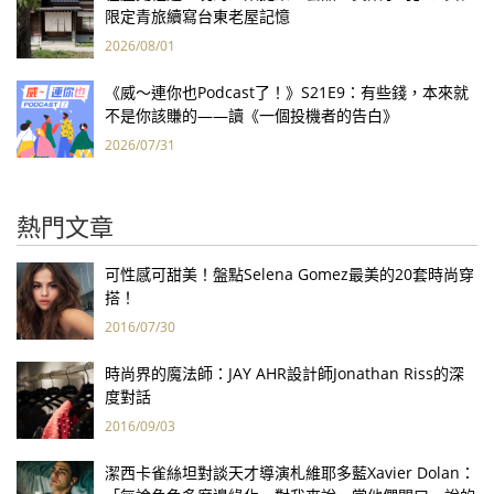
限定青旅續寫台東老屋記憶
2026/08/01
《威～連你也Podcast了！》S21E9：有些錢，本來就
不是你該賺的——讀《一個投機者的告白》
2026/07/31
熱門文章
可性感可甜美！盤點Selena Gomez最美的20套時尚穿
搭！
2016/07/30
時尚界的魔法師：JAY AHR設計師Jonathan Riss的深
度對話
2016/09/03
潔西卡雀絲坦對談天才導演札維耶多藍Xavier Dolan：