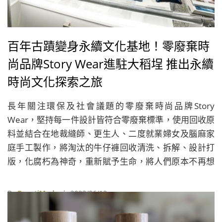
百年古蹟變身永續文化基地！零廢棄時
尚品牌Story Wear進駐大稻埕 推出永續
時尚文化探索之旅
長年關注環保及社會議題的零廢棄時尚品牌Story
Wear，堅持每一件設計皆符合零廢棄標準，使用回收原
料並結合在地裁縫師、更生人、二度就業婦女及腦麻家
庭手工製作，將淘汰的牛仔褲回收清洗、拆解、設計打
版，化腐朽為神奇，重新賦予生命，將人們原本不再想
要的牛仔褲，重新成為最想要收藏進衣櫥裡的永續時尚
單品。
By
BeautiMode
| 2023/06/13