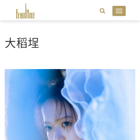
Toggle
navigatio
大稻埕