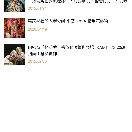
「無論角色多麼邊緣化，對我來說，當他們開口，說的
都是我心裡的話。」
2015/01/31
帶來祝福的人體彩繪 印度Henna指甲花藝術
2020/04/19
阿密特「怪胎秀」鯊魚眼妝驚世登場 《AMIT 2》專輯
封面化身女戰神
2015/03/25