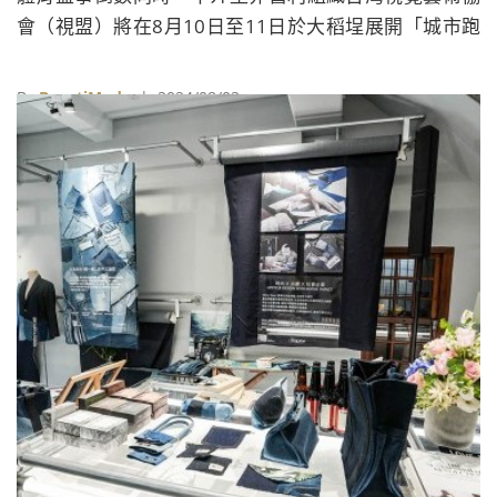
會（視盟）將在8月10日至11日於大稻埕展開「城市跑
庫文化運動會」，集合16個場地、邀請17位（組）藝術
家合作，將大稻埕歷史街區變身為一個巨大的戶外賽
By
BeautiMode
| 2024/08/03
場。