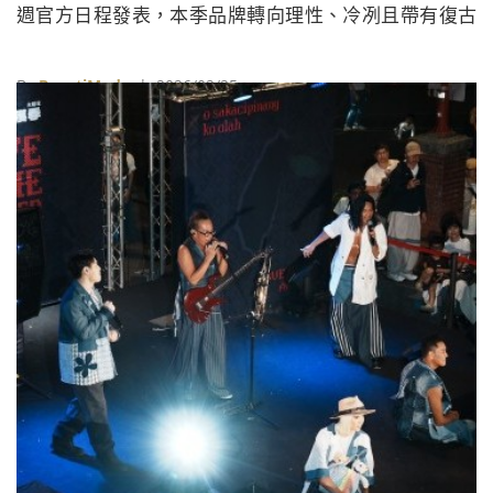
週官方日程發表，本季品牌轉向理性、冷冽且帶有復古
科幻氣息的敘事轉折，將秀場轉化為一場關於觀察與紀
錄的調查現場。
By
BeautiMode
| 2026/02/25