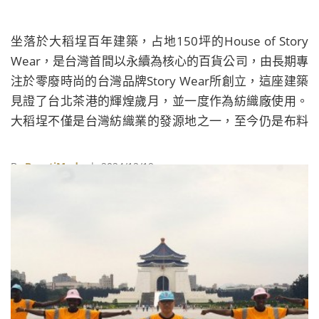
坐落於大稻埕百年建築，占地150坪的House of Story
Wear，是台灣首間以永續為核心的百貨公司，由長期專
注於零廢時尚的台灣品牌Story Wear所創立，這座建築
見證了台北茶港的輝煌歲月，並一度作為紡織廠使用。
大稻埕不僅是台灣紡織業的發源地之一，至今仍是布料
和成衣商圈的熱點。選址於此，希望延續並珍視這段傳
統文化，讓永續理念在歷史的脈絡中持續發揚。
By
BeautiMode
| 2024/12/19