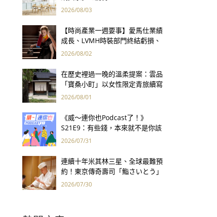
2026/08/03
【時尚產業一週要事】愛馬仕業績
成長、LVMH時裝部門終結虧損、
Kering轉型策略初現成效、Prada
2026/08/02
集團財報亮眼
在歷史裡過一晚的溫柔提案：雲品
「寶桑小町」以女性限定青旅續寫
台東老屋記憶
2026/08/01
《威～連你也Podcast了！》
S21E9：有些錢，本來就不是你該
賺的——讀《一個投機者的告白》
2026/07/31
連續十年米其林三星、全球最難預
約！東京傳奇壽司「鮨さいとう」
為何破例首度來台？
2026/07/30