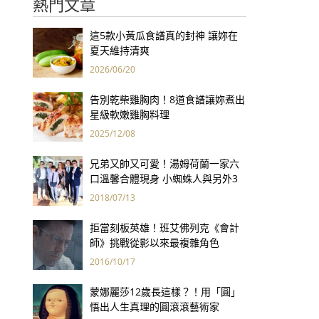
熱門文章
這5款小黃瓜食譜真的封神 讓妳在
夏天維持清爽
2026/06/20
告別乾柴雞胸肉！8道食譜讓妳煮出
星級軟嫩雞胸料理
2025/12/08
兄弟又帥又可愛！湯姆荷蘭一家六
口溫馨合體現身 小蜘蛛人與另外3
個弟弟感情超好！
2018/07/13
拒當刻板英雄！班艾佛列克《會計
師》挑戰從影以來最複雜角色
2016/10/17
蒙娜麗莎12歲長這樣？！用「圓」
悟出人生真理的圓滾滾藝術家