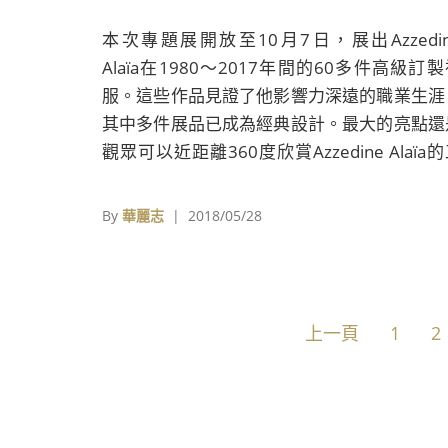
本次專題展開放至10月7日，展出Azzedin
Alaïa在1980～2017年間的60多件高級訂
服。這些作品見證了他影響力深遠的職業生涯
其中多件展品已成為經典設計。最大的亮點還
觀眾可以近距離360度欣賞Azzedine Alaïa
藝，切實感受出自大師之手的剪裁和縫紉細節
By
華麗志
| 2018/05/28
上一頁
1
2