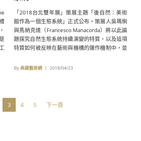
e
「2018台北雙年展」策展主題「後自然：美術
製禮
館作為一個生態系統」正式公布。策展人吳瑪悧
，
與馬納克達（Francesco Manacorda）將以此論
是
題探究自然生態系統持續演變的特質，以及這項
的工
特質如何被反映在藝術與機構的運作機制中，並
。
藉以凸顯各系統間賴以維生的依存關係。
By
典藏藝術網
| 2018/04/23
3
4
5
下一頁