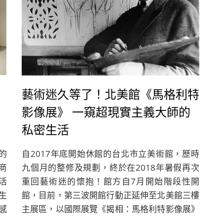
入
藝術迷久等了！北美館《馬格利特
影像展》 一窺超現實主義大師的
私密生活
的
自2017年底開始休館的台北市立美術館，歷時
商
九個月的整修及規劃，終於在2018年暑假再次
活
重回藝術迷的懷抱！館方自7月開始階段性開
生
館，目前，第三波開館行動正延伸至北美館三樓
感
主展區，以國際展覽《揭相：馬格利特影像展》