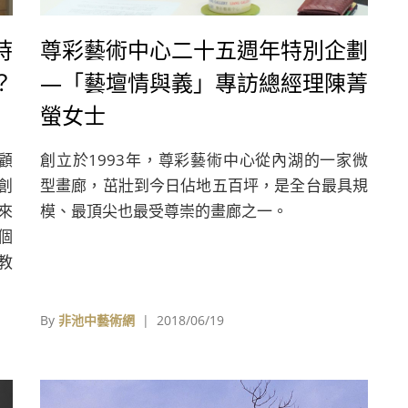
時
尊彩藝術中心二十五週年特別企劃
？
—「藝壇情與義」專訪總經理陳菁
螢女士
回顧
創立於1993年，尊彩藝術中心從內湖的一家微
》創
型畫廊，茁壯到今日佔地五百坪，是全台最具規
來
模、最頂尖也最受尊崇的畫廊之一。
個
教
on
錄，
By
非池中藝術網
| 2018/06/19
的