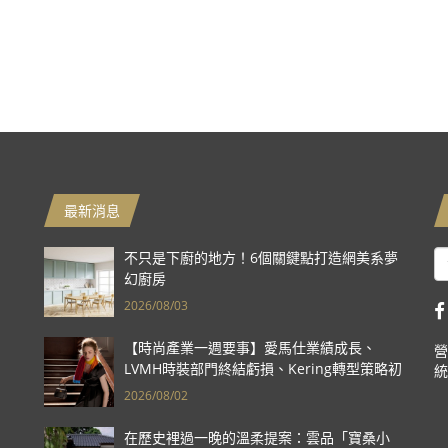
最新消息
不只是下廚的地方！6個關鍵點打造網美系夢
幻廚房
2026/08/03
【時尚產業一週要事】愛馬仕業績成長、
營
LVMH時裝部門終結虧損、Kering轉型策略初
統
現成效、Prada集團財報亮眼
2026/08/02
在歷史裡過一晚的溫柔提案：雲品「寶桑小