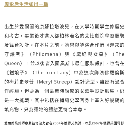
與影后生活如出一轍
出生於愛爾蘭的康蘇拉塔波兒，在大學時期學主修歷史
和考古，畢業後才進入都柏林著名的艾比劇院學習服裝
及舞台設計。在本片之前，她曾與導演合作過《遲來的
守護者》（Philomena）與《黛妃與女皇》（The
Queen），並以後者入圍奧斯卡最佳服裝設計，也曾在
《鐵娘子》（The Iron Lady）中為這次飾演佛羅倫斯
的梅莉史翠普（Meryl Streep）設計造型。雖然有過合
作經驗，但要為一個毫無時尚感的女歌手設計服裝，仍
是一大挑戰，其中包括在梅莉史翠普身上塞入好幾磅的
填充物，只為讓她的體態更符合本尊。
愛爾蘭設計師康蘇拉塔波兒曾在2004年獲得艾美獎，以及2007年獲得英國電影