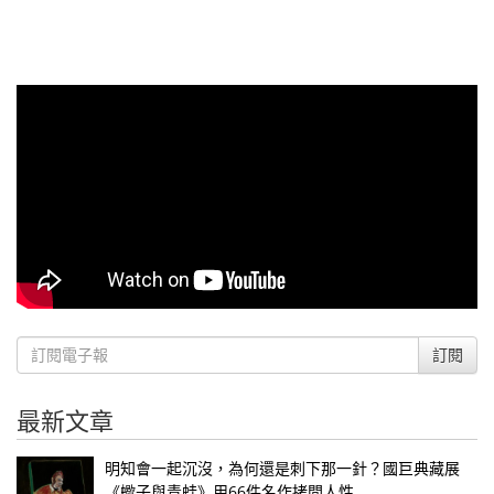
訂閱
最新文章
明知會一起沉沒，為何還是刺下那一針？國巨典藏展
《蠍子與青蛙》用66件名作拷問人性