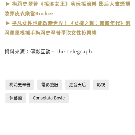
梅莉史翠普《搖滾女王》嗨玩搖滾樂 影后大畫煙燻
妝穿皮衣樂當Rocker
平凡女性也能改變世界！《女權之聲：無懼年代》凱
莉墨里根攜手梅莉史翠普爭取女性投票權
資料來源：傳影互動、The Telegraph
梅莉史翠普
電影戲服
走音天后
影視
休葛蘭
Consolata Boyle