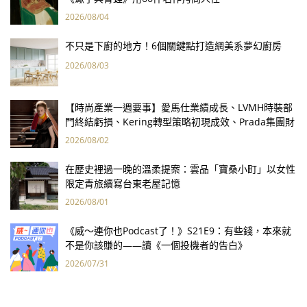
2026/08/04
不只是下廚的地方！6個關鍵點打造網美系夢幻廚房
2026/08/03
【時尚產業一週要事】愛馬仕業績成長、LVMH時裝部
門終結虧損、Kering轉型策略初現成效、Prada集團財
報亮眼
2026/08/02
在歷史裡過一晚的溫柔提案：雲品「寶桑小町」以女性
限定青旅續寫台東老屋記憶
2026/08/01
《威～連你也Podcast了！》S21E9：有些錢，本來就
不是你該賺的——讀《一個投機者的告白》
2026/07/31