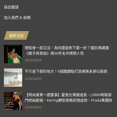
採訪邀請
加入我們 & 投稿
最新消息
明知會一起沉沒，為何還是刺下那一針？國巨典藏展
《蠍子與青蛙》用66件名作拷問人性
2026/08/04
不只是下廚的地方！6個關鍵點打造網美系夢幻廚房
2026/08/03
【時尚產業一週要事】愛馬仕業績成長、LVMH時裝部
門終結虧損、Kering轉型策略初現成效、Prada集團財
報亮眼
2026/08/02