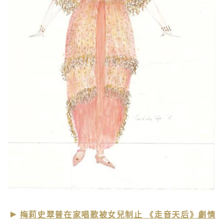
梅莉史翠普在家唱歌被女兒制止 《走音天后》劇情