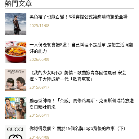
熱門文章
黑色裙子也能百變！6種穿搭公式讓妳隨時驚艷全場
2025/11/08
一人份晚餐食譜8道！自己料理不是孤單 是把生活照顧
好的能力
2026/05/09
《我的少女時代》劇情、歌曲掀青春回憶風暴 宋芸
樺、王大陸成新一代「歡喜冤家」
2015/08/17
勵志型帥哥！「奈威」馬修路易斯、克里斯普瑞特放送
夏日精壯肌塊
2015/06/11
你認得幾個？ 關於15個名牌Logo背後的故事（下）
2014/04/08