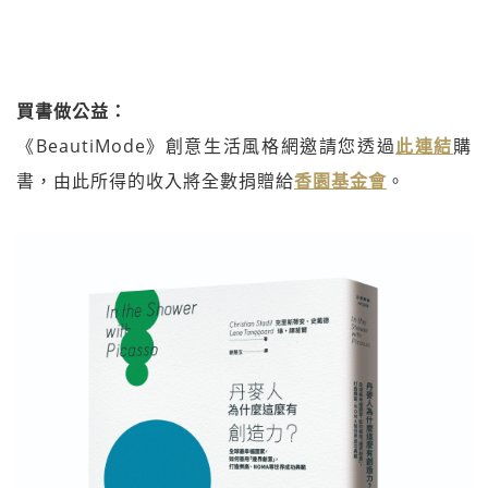
買書做公益：
《BeautiMode》創意生活風格網邀請您透過
此連結
購
書，由此所得的收入將全數捐贈給
香園基金會
。