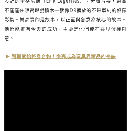
設計的雷格尼斯（Erik Legernes）。毋庸置疑，樂高
不僅僅在販賣遊戲積木—就像DR播放的不是單純的偵探
影集。樂高賣的是故事，以正面與創意為核心的故事。
他們能擁有今天的成功，主要是他們能在邊界發揮創
意。
到職就給終身合約！樂高成為玩具界精品的祕訣