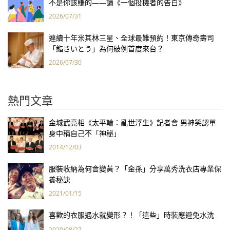
不是你該賺的——讀《一個投機者的告白》
2026/07/31
連續十年米其林三星、全球最難預約！東京傳奇壽司
「鮨さいとう」為何破例首度來台？
2026/07/30
熱門文章
金城武亮相《太平輪：亂世浮生》記者會 男神笑認單
身中稱自己不「神秘」
2014/12/03
服裝收納為何會變黃？「金孫」分享萬秀洗衣店專業保
養秘訣
2021/01/15
喜歡的衣服遇水就變形？！「這些」時裝應避免水洗
2020/08/27