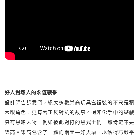
好人對壞人的永恆戰爭
設計師告訴我們，絕大多數樂高玩具盒裡裝的不只是積
木跟角色，更有著正反對抗的故事。假如你手中的遊戲
只有黑暗人物—例如彼此對打的黑武士們—那肯定不是
樂高。樂高包含了一體的兩面—好與壞，以獲得巧妙平