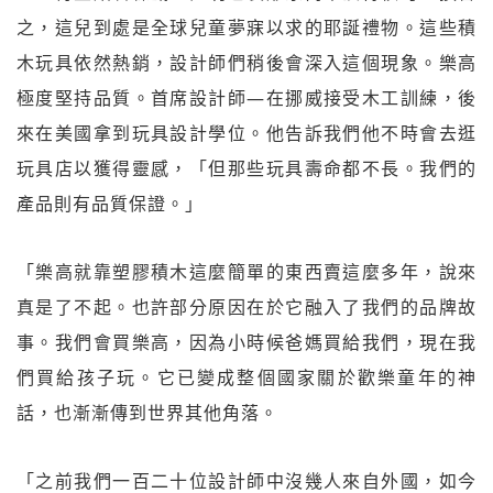
之，這兒到處是全球兒童夢寐以求的耶誕禮物。這些積
木玩具依然熱銷，設計師們稍後會深入這個現象。樂高
極度堅持品質。首席設計師—在挪威接受木工訓練，後
來在美國拿到玩具設計學位。他告訴我們他不時會去逛
玩具店以獲得靈感，「但那些玩具壽命都不長。我們的
產品則有品質保證。」
「樂高就靠塑膠積木這麼簡單的東西賣這麼多年，說來
真是了不起。也許部分原因在於它融入了我們的品牌故
事。我們會買樂高，因為小時候爸媽買給我們，現在我
們買給孩子玩。它已變成整個國家關於歡樂童年的神
話，也漸漸傳到世界其他角落。
「之前我們一百二十位設計師中沒幾人來自外國，如今