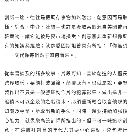
創新一途，往往是把既存事物加以融合，創意因而是取
樣、綜合、中介、連結—也許是汲取某個源自美國或南
韓織物，讓它能被丹麥市場接受。創意無非重新想像既
有的知識與經驗；就像愛因斯坦曾意有所指：「你無須
一一交代你每個點子如何而來。」
從本書談及的諸多故事、片段可知，善於創造的人擅長
跨界取樣。要能打破藩籬，顛覆既有。也就是說，要想
製作出不只是一般警匪動作片的犯罪影集，做出遠非一
般積木可以企及的遊戲積木，必須重新融合取自他處的
知識及專業，萃取出新的手法。同時，還要持續加強核
心能力—就像樂高設計師所指出的。但不可一味追求創
意，在這膜拜創意的年代尤其要小心這點。套句流行