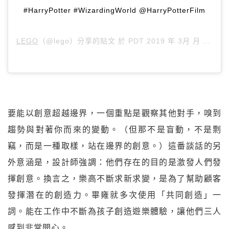
#HarryPotter #WizardingWorld @HarryPotterFilm
LEGO
（@lego）分享的貼文 於
PDT 2019 年 3月 月 16 日 上午 8:15
要能以創意超越邊界，一個重點是觀察其他對手，嗅到
趨勢與對著你而來的變動。（但那不是盲動，不是剽
竊，而是一種取樣，站在邊界的創意。）這番談話的另
外意涵是，設計師強調：他們存在的目的是激發人們發
揮創意。換言之，樂高不斷求新求變，是為了幫助顧客
發揮潛在的創造力。畢雍就多次使用「共同創造」一
詞。能在工作中不斷為孩子創造遊樂體驗，讓他們三人
感到非常開心。