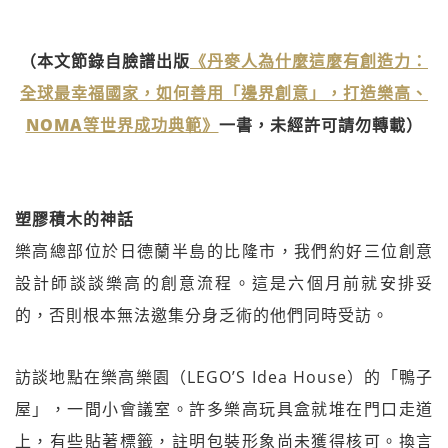
（本文節錄自臉譜出版
《丹麥人為什麼這麼有創造力：
全球最幸福國家，如何善用「邊界創意」，打造樂高、
NOMA等世界成功典範》
一書，未經許可請勿轉載）
塑膠積木的神話
樂高總部位於日德蘭半島的比隆市，我們約好三位創意
設計師談談樂高的創意流程。這是六個月前就安排妥
的，否則根本無法邀集分身乏術的他們同時受訪。
訪談地點在樂高樂園（LEGO’S Idea House）的「鴨子
屋」，一間小會議室。許多樂高玩具盒就堆在門口走道
上，有些貼著標籤，註明包裝形象尚未獲得核可。換言