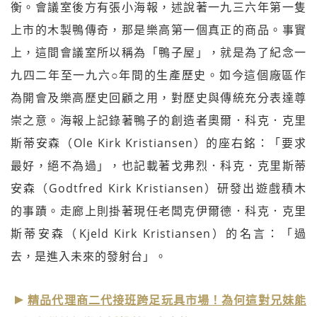
衡。會議室後方有張小海報，述說著一九三六年第一隻
上市的木製鴨傳奇，那是樂高第一個真正的商品。事實
上，這間會議室所以稱為「鴨子屋」，就是為了紀念一
九四二年至一九六○年間的生產歷史。如今這個廠區作
為開會及樂高歷史回顧之用，對歷史與傳統充分表達尊
崇之意。海報上記錄著鴨子的創造者奧爾．科克．克里
斯蒂安森（Ole Kirk Kristiansen）的座右銘：「要求
最好，絕不為過」，也記載著戈弗烈．科克．克里斯蒂
安森（Godtfred Kirk Kristiansen）研發出遊戲積木
的事蹟。走廊上則掛著現任老闆克伊爾德．科克．克里
斯蒂安森（Kjeld Kirk Kristiansen）的名言：「過
去，是進入未來的發射台」。
精品代理商二代接班跨足玩具市場！為何這對兄妹能