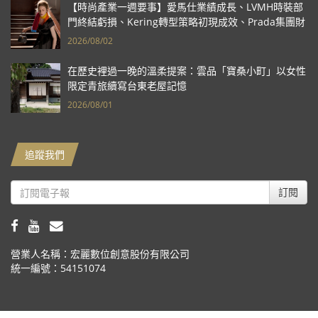
【時尚產業一週要事】愛馬仕業績成長、LVMH時裝部
門終結虧損、Kering轉型策略初現成效、Prada集團財
報亮眼
2026/08/02
在歷史裡過一晚的溫柔提案：雲品「寶桑小町」以女性
限定青旅續寫台東老屋記憶
2026/08/01
追蹤我們
訂閱
營業人名稱：宏麗數位創意股份有限公司
統一編號：54151074