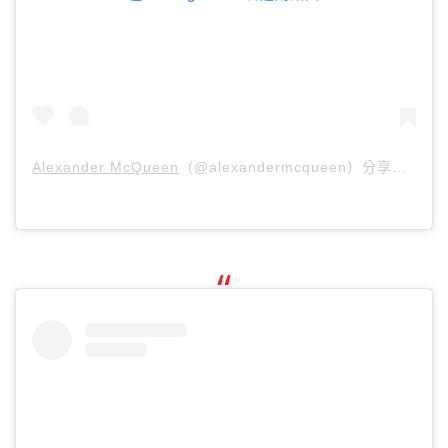
Alexander McQueen
（@alexandermcqueen）分享的貼文 於