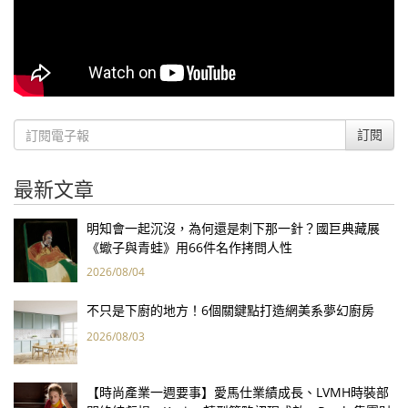
訂閱
最新文章
明知會一起沉沒，為何還是刺下那一針？國巨典藏展
《蠍子與青蛙》用66件名作拷問人性
2026/08/04
不只是下廚的地方！6個關鍵點打造網美系夢幻廚房
2026/08/03
【時尚產業一週要事】愛馬仕業績成長、LVMH時裝部