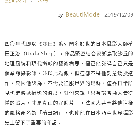
藝文設計
人物
BeautiMode
2019/12/09
by
四〇年代即以《沙丘》系列聞名於世的日本攝影大師植
田正治（Ueda Shoji），作品緊密結合家鄉鳥取沙丘的
地理風貌和現代攝影的藝術構思，儘管他謙稱自己只是
個業餘攝影師，並以此為傲，但這卻不是他刻意矯揉造
作，只因他認為，不需要征服世界的足跡，僅靠日常所
見也能傳遞攝影的溫度，對他來說「只有讓普通人看得
懂的照片，才是真正的好照片」，法國人甚至將他這樣
的風格命名為「植田調」，也使他在日本乃至世界攝影
史上留下了重要的印記。