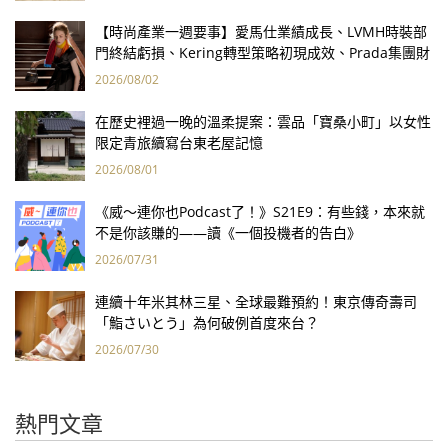
【時尚產業一週要事】愛馬仕業績成長、LVMH時裝部
門終結虧損、Kering轉型策略初現成效、Prada集團財
報亮眼
2026/08/02
在歷史裡過一晚的溫柔提案：雲品「寶桑小町」以女性
限定青旅續寫台東老屋記憶
2026/08/01
《威～連你也Podcast了！》S21E9：有些錢，本來就
不是你該賺的——讀《一個投機者的告白》
2026/07/31
連續十年米其林三星、全球最難預約！東京傳奇壽司
「鮨さいとう」為何破例首度來台？
2026/07/30
熱門文章