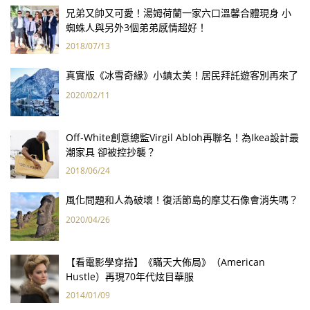
兄弟又帥又可愛！湯姆荷蘭一家六口溫馨合體現身 小
蜘蛛人與另外3個弟弟感情超好！
2018/07/13
真實版《冰雪奇緣》小鎮太美！居民拜託遊客別再來了
2020/02/11
Off-White創意總監Virgil Abloh再聯名！為Ikea設計最
潮家具 卻被控抄襲？
2018/06/24
風化問題和人為破壞！復活節島的摩艾石像會消失嗎？
2020/04/26
【看電影學穿搭】《瞞天大佈局》（American
Hustle）再現70年代炫目華服
2014/01/09