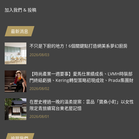
加入我們 & 投稿
最新消息
不只是下廚的地方！6個關鍵點打造網美系夢幻廚房
2026/08/03
【時尚產業一週要事】愛馬仕業績成長、LVMH時裝部
門終結虧損、Kering轉型策略初現成效、Prada集團財
報亮眼
2026/08/02
在歷史裡過一晚的溫柔提案：雲品「寶桑小町」以女性
限定青旅續寫台東老屋記憶
2026/08/01
追蹤我們