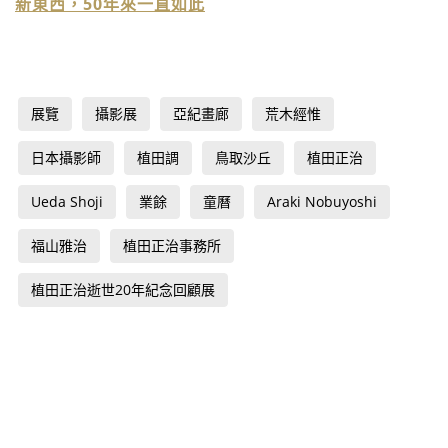
新東西，50年來一直如此
展覽
攝影展
亞紀畫廊
荒木經惟
日本攝影師
植田調
鳥取沙丘
植田正治
Ueda Shoji
業餘
童曆
Araki Nobuyoshi
福山雅治
植田正治事務所
植田正治逝世20年紀念回顧展