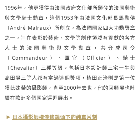
1996年，他更獲得由法國政府文化部所頒發的法國藝術
與文學騎士勳章，這個1953年由法國文化部長馬勒侯
（André Malraux）所創立，為法國國家四大功勳獎章
之一，旨在表彰於藝術、文學等創作領域有貢獻的各方
人士的法國藝術與文學勳章，共分成司令
（Commandeur）、軍官（Officier）、騎士
（Chevalier）三種等級。包括日本設計師三宅一生與
高田賢三等人都有拿過這個獎項，植田正治則是第一位
獲此殊榮的攝影師，直至2000年去世，他的回顧展也陸
續在歐洲多個國家巡迴展出。
日本攝影師橫浪修鏡頭下的純真片刻