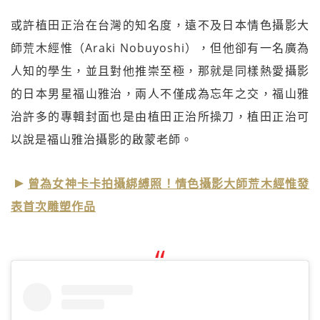
或許植田正治在台灣的知名度，遠不及日本情色攝影大
師荒木經惟（Araki Nobuyoshi），但他卻有一名廣為
人知的學生，並且對他推崇至極，那就是同樣熱愛攝影
的日本男星福山雅治，兩人不僅成為忘年之交，福山雅
治許多的專輯封面也是由植田正治所操刀，植田正治可
以說是福山雅治攝影的啟蒙老師。
曾為女神卡卡拍攝綁縛照！情色攝影大師荒木經惟發
表首次雕塑作品