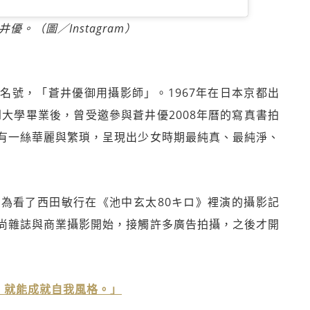
優。（圖／Instagram）
名號，「蒼井優御用攝影師」。1967年在日本京都出
到大學畢業後，曾受邀參與蒼井優2008年曆的寫真書拍
有一絲華麗與繁瑣，呈現出少女時期最純真、最純淨、
為看了西田敏行在《池中玄太80キロ》裡演的攝影記
尚雜誌與商業攝影開始，接觸許多廣告拍攝，之後才開
，就能成就自我風格。」