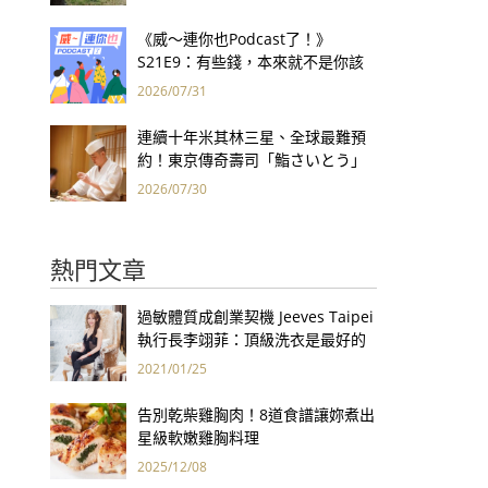
《威～連你也Podcast了！》
S21E9：有些錢，本來就不是你該
賺的——讀《一個投機者的告白》
2026/07/31
連續十年米其林三星、全球最難預
約！東京傳奇壽司「鮨さいとう」
為何破例首度來台？
2026/07/30
熱門文章
過敏體質成創業契機 Jeeves Taipei
執行長李翊菲：頂級洗衣是最好的
健康保險！
2021/01/25
告別乾柴雞胸肉！8道食譜讓妳煮出
星級軟嫩雞胸料理
2025/12/08