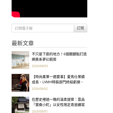
訂閱
最新文章
不只是下廚的地方！6個關鍵點打造
網美系夢幻廚房
2026/08/03
【時尚產業一週要事】愛馬仕業績
成長、LVMH時裝部門終結虧損、
Kering轉型策略初現成效、Prada
2026/08/02
集團財報亮眼
在歷史裡過一晚的溫柔提案：雲品
「寶桑小町」以女性限定青旅續寫
台東老屋記憶
2026/08/01